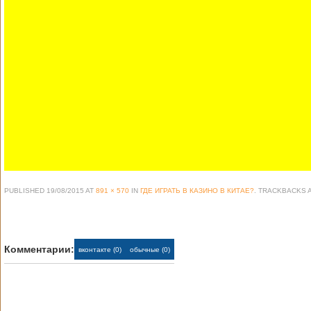
PUBLISHED
19/08/2015
AT
891 × 570
IN
ГДЕ ИГРАТЬ В КАЗИНО В КИТАЕ?
. TRACKBACKS 
Комментарии:
вконтакте (0)
обычные (0)