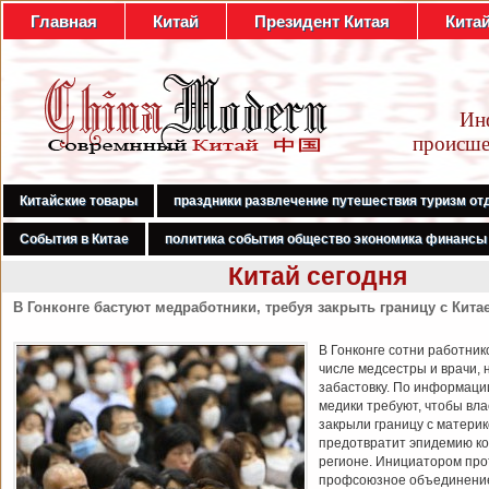
Главная
Китай
Президент Китая
Кита
Ин
происше
Китайские товары
праздники развлечение путешествия туризм от
События в Китае
политика события общество экономика финансы
Китай сегодня
В Гонконге бастуют медработники, требуя закрыть границу с Кита
В Гонконге сотни работник
числе медсестры и врачи, 
забастовку. По информаци
медики требуют, чтобы вл
закрыли границу с материк
предотвратит эпидемию ко
регионе. Инициатором про
профсоюзное объединени