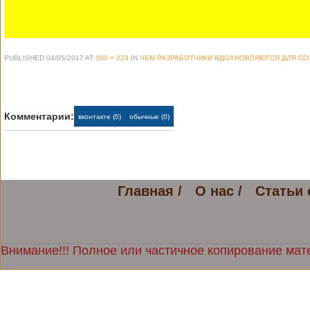
PUBLISHED
04/05/2017
AT
300 × 223
IN
ЧЕМ РАЗРАБОТЧИКИ ВДОХНОВЛЯЮТСЯ ДЛЯ СО
Комментарии:
вконтакте (0)
обычные (0)
Главная /
О нас /
Статьи 
Внимание!!! Полное или частичное копирование мате