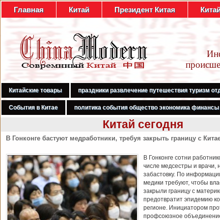
Главная
Китай
Президент Китая
Кита
Ин
происше
Китайские товары
праздники развлечение путешествия туризм от
События в Китае
политика события общество экономика финансы
Китай сегодня
В Гонконге бастуют медработники, требуя закрыть границу с Кита
В Гонконге сотни работник
числе медсестры и врачи, 
забастовку. По информаци
медики требуют, чтобы вл
закрыли границу с материк
предотвратит эпидемию ко
регионе. Инициатором про
профсоюзное объединени