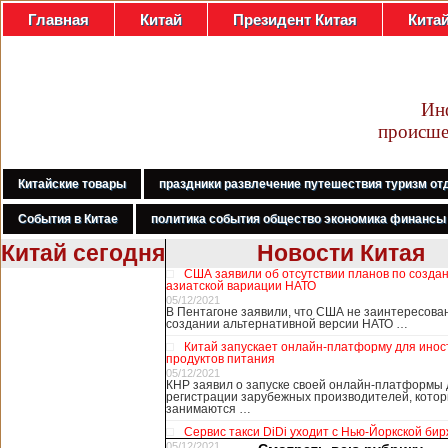
Главная
Китай
Президент Китая
Кита
Ин
происше
Китайские товары
праздники развлечение путешествия туризм от
События в Китае
политика события общество экономика финансы
Китай сегодня
Новости Китая
США заявили об отсутствии планов по созда
В Гонконге
азиатской вариации НАТО
бастуют
05/12/2021
В Пентагоне заявили, что США не заинтересова
медработники,
создании альтернативной версии НАТО …
требуя закрыть
Китай запускает онлайн-платформу для ино
границу с
продуктов питания
Китаем
05/12/2021
КНР заявил о запуске своей онлайн-платформы 
регистрации зарубежных производителей, кото
занимаются …
В Гонконге сотни
Сервис такси DiDi уходит с Нью-Йоркской би
работников
05/12/2021