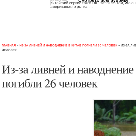
Смотреть всю рубрику
Китайский сервис такси DiDi заявил о том, что он
медицины, в том
американского рынка, …
числе медсестры и
врачи, начали в
понедельник
забастовку. По
информации от
местных СМИ,
медики требуют,
чтобы власти
ГЛАВНАЯ
»
ИЗ-ЗА ЛИВНЕЙ И НАВОДНЕНИЕ В КИТАЕ ПОГИБЛИ 26 ЧЕЛОВЕК
»
ИЗ-ЗА ЛИ
полностью
ЧЕЛОВЕК
закрыли границу с
материковым
Из-за ливней и наводнение
Китаем, что
предотвратит
эпидемию
погибли 26 человек
короонавируса в
регионе.
Инициатором
протеста стало
новое
профсоюзное
объединение
медицинских
работников. По
мнению
активистов,