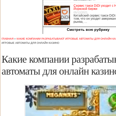
медицины, в том
Сервис такси DiDi уходит с 
числе медсестры и
Йоркской биржи
врачи, начали в
05/12/2021
Китайский сервис такси DiDi
понедельник
том, что он уходит американ
забастовку. По
рынка, …
информации от
Смотреть всю рубрику
местных СМИ,
медики требуют,
чтобы власти
ГЛАВНАЯ
»
КАКИЕ КОМПАНИИ РАЗРАБАТЫВАЮТ ИГРОВЫЕ АВТОМАТЫ ДЛЯ ОНЛАЙН К
полностью
ИГРОВЫЕ АВТОМАТЫ ДЛЯ ОНЛАЙН КАЗИНО
закрыли границу с
материковым
Какие компании разрабаты
Китаем, что
предотвратит
эпидемию
автоматы для онлайн казин
короонавируса в
регионе.
Инициатором
протеста стало
новое
профсоюзное
объединение
медицинских
работников. По
мнению
активистов,