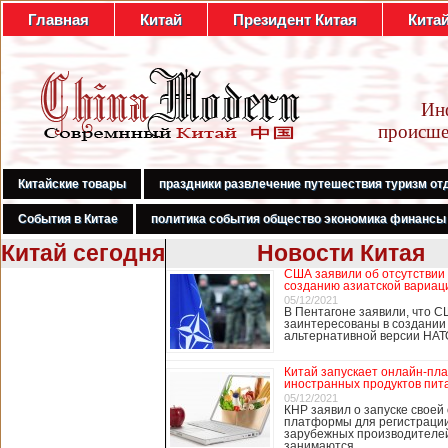
Главная
Китай
Президент Китая
Кита
Ин
происше
Китайские товары
праздники развлечение путешествия туризм от
События в Китае
политика события общество экономика финансы
Китай сегодня
Новости Китая
США заявили об отсутствии
В Гонконге
созданию азиатской вариац
бастуют
05/12/2021
В Пентагоне заявили, что С
медработники,
заинтересованы в создании
требуя закрыть
альтернативной версии НА
границу с
Китаем
Китай запускает онлайн-пл
иностранных продуктов пит
05/12/2021
КНР заявил о запуске своей
платформы для регистраци
В Гонконге сотни
зарубежных производителей
работников
занимаются …