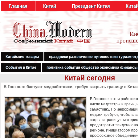
Главная
Китай
Президент Китая
Кита
Ин
происше
Китайские товары
праздники развлечение путешествия туризм от
События в Китае
политика события общество экономика финансы
Китай сегодня
В Гонконге бастуют медработники, требуя закрыть границу с Кита
В Гонконге сотни работник
числе медсестры и врачи, 
забастовку. По информаци
медики требуют, чтобы вл
закрыли границу с материк
предотвратит эпидемию ко
регионе. Инициатором про
профсоюзное объединени