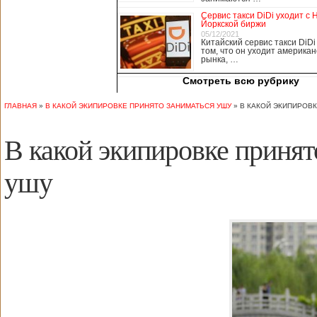
медицины, в том
Сервис такси DiDi уходит с 
числе медсестры и
Йоркской биржи
врачи, начали в
05/12/2021
Китайский сервис такси DiDi
понедельник
том, что он уходит американ
забастовку. По
рынка, …
информации от
Смотреть всю рубрику
местных СМИ,
медики требуют,
чтобы власти
ГЛАВНАЯ
»
В КАКОЙ ЭКИПИРОВКЕ ПРИНЯТО ЗАНИМАТЬСЯ УШУ
»
В КАКОЙ ЭКИПИРОВ
полностью
закрыли границу с
В какой экипировке принят
материковым
Китаем, что
предотвратит
ушу
эпидемию
короонавируса в
регионе.
Инициатором
протеста стало
новое
профсоюзное
объединение
медицинских
работников. По
мнению
активистов,