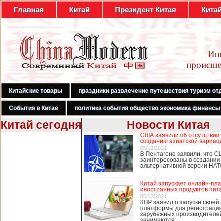
Главная
Китай
Президент Китая
Кита
Ин
происше
Китайские товары
праздники развлечение путешествия туризм от
События в Китае
политика события общество экономика финансы
Китай сегодня
Новости Китая
США заявили об отсутствии
В Гонконге
созданию азиатской вариац
бастуют
05/12/2021
В Пентагоне заявили, что С
медработники,
заинтересованы в создании
требуя закрыть
альтернативной версии НА
границу с
Китаем
Китай запускает онлайн-пл
иностранных продуктов пит
05/12/2021
КНР заявил о запуске своей
платформы для регистраци
В Гонконге сотни
зарубежных производителей
работников
занимаются …