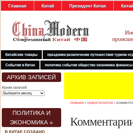
Главная
Китай
Президент Китая
Кита
Ин
происше
Китайские товары
праздники развлечение путешествия туризм от
События в Китае
политика события общество экономика финансы
АРХИВ ЗАПИСЕЙ
Архив записей
ГЛАВНАЯ
»
НОВОСТИ КИТАЯ
»
КОММЕНТА
ПОЛИТИКА И
Комментарии
ЭКОНОМИКА »
В КИТАЕ СОЗДАНО