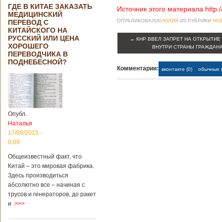
ГДЕ В КИТАЕ ЗАКАЗАТЬ
Источник этого материала http:
МЕДИЦИНСКИЙ
ОПУБЛИКОВАЛ(А)
ЮЛИЯ
ИЗ РУБРИКИ
НО
ПЕРЕВОД С
КИТАЙСКОГО НА
РУССКИЙ ИЛИ ЦЕНА
←
КНР ВВЕЛ ЗАПРЕТ НА ОТКРЫТИЕ
ХОРОШЕГО
ВНУТРИ СТРАНЫ ГРАЖДАН
ПЕРЕВОДЧИКА В
ПОДНЕБЕСНОЙ?
Комментарии:
вконтакте (0)
обычные (
Опубл.
Наталья
17/08/2015 -
0:09
Общеизвестный факт, что
Китай – это мировая фабрика.
Здесь производиться
абсолютно все – начиная с
трусов и генераторов, до ракет
и
>>>