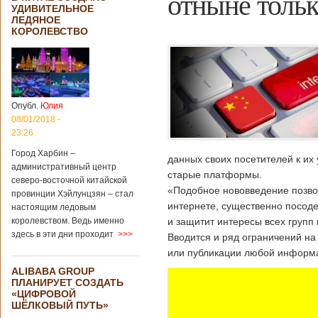
отныне толь
УДИВИТЕЛЬНОЕ
ЛЕДЯНОЕ
КОРОЛЕВСТВО
Опубл.
Юлия
08/01/2018 -
23:26
Город Харбин –
данных своих посетителей к их 
административный центр
старые платформы.
северо-восточной китайской
«Подобное нововведение позвол
провинции Хэйлунцзян – стал
интернете, существенно посоде
настоящим ледовым
королевством. Ведь именно
и защитит интересы всех групп 
здесь в эти дни проходит
>>>
Вводится и ряд ограничений на
или публикации любой информа
ALIBABA GROUP
ПЛАНИРУЕТ СОЗДАТЬ
«ЦИФРОВОЙ
ШЁЛКОВЫЙ ПУТЬ»