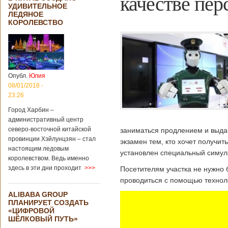
качестве пер
УДИВИТЕЛЬНОЕ
ЛЕДЯНОЕ
КОРОЛЕВСТВО
Опубл.
Юлия
08/01/2018 -
23:26
Город Харбин –
административный центр
северо-восточной китайской
заниматься продлением и выдач
провинции Хэйлунцзян – стал
экзамен тем, кто хочет получи
настоящим ледовым
установлен специальный симул
королевством. Ведь именно
здесь в эти дни проходит
>>>
Посетителям участка не нужно 
проводиться с помощью техноло
ALIBABA GROUP
ПЛАНИРУЕТ СОЗДАТЬ
«ЦИФРОВОЙ
ШЁЛКОВЫЙ ПУТЬ»