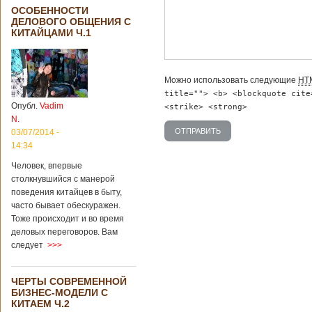
ОСОБЕННОСТИ
ДЕЛОВОГО ОБЩЕНИЯ С
КИТАЙЦАМИ Ч.1
Можно использовать следующие
HT
title=""> <b> <blockquote cite
Опубл.
Vadim
<strike> <strong>
N.
03/07/2014 -
14:34
Человек, впервые
столкнувшийся с манерой
поведения китайцев в быту,
часто бывает обескуражен.
Тоже происходит и во время
деловых переговоров. Вам
следует
>>>
ЧЕРТЫ СОВРЕМЕННОЙ
БИЗНЕС-МОДЕЛИ С
КИТАЕМ Ч.2