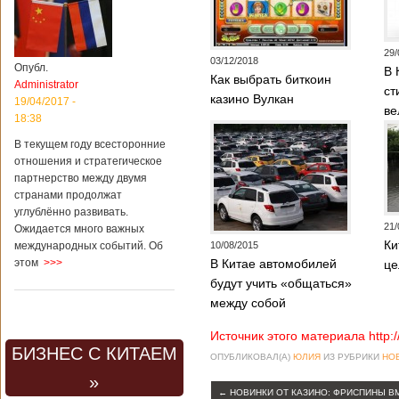
29/
03/12/2018
Опубл.
В 
Как выбрать биткоин
Administrator
ст
казино Вулкан
19/04/2017 -
ве
18:38
В текущем году всесторонние
отношения и стратегическое
партнерство между двумя
странами продолжат
углублённо развивать.
21/
Ожидается много важных
Ки
международных событий. Об
10/08/2015
этом
>>>
В Китае автомобилей
це
будут учить «общаться»
между собой
Источник этого материала http:
БИЗНЕС С КИТАЕМ
ОПУБЛИКОВАЛ(А)
ЮЛИЯ
ИЗ РУБРИКИ
НО
»
←
НОВИНКИ ОТ КАЗИНО: ФРИСПИНЫ В