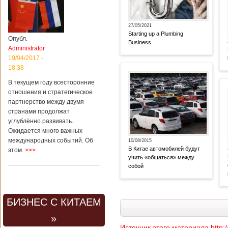
27/05/2021
Starting up a Plumbing
Опубл.
Business
Administrator
19/04/2017 -
18:38
В текущем году всесторонние
отношения и стратегическое
партнерство между двумя
странами продолжат
углублённо развивать.
Ожидается много важных
международных событий. Об
10/08/2015
В Китае автомобилей будут
этом
>>>
учить «общаться» между
собой
БИЗНЕС С КИТАЕМ
»
Источник этого материала http: