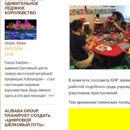
УДИВИТЕЛЬНОЕ
ЛЕДЯНОЕ
КОРОЛЕВСТВО
Опубл.
Юлия
08/01/2018 -
23:26
Город Харбин –
административный центр
северо-восточной китайской
провинции Хэйлунцзян – стал
В комитете госсовета КНР заяв
настоящим ледовым
работой подобного рода учрежд
королевством. Ведь именно
участников преступлений.
здесь в эти дни проходит
>>>
Тем временем пекинская полиц
ALIBABA GROUP
ПЛАНИРУЕТ СОЗДАТЬ
«ЦИФРОВОЙ
ШЁЛКОВЫЙ ПУТЬ»