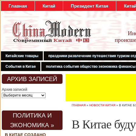
Главная
Китай
Президент Китая
Кита
Ин
происше
Китайские товары
праздники развлечение путешествия туризм от
События в Китае
политика события общество экономика финансы
АРХИВ ЗАПИСЕЙ
Архив записей
ГЛАВНАЯ
»
НОВОСТИ КИТАЯ
»
В КИТАЕ 
ПОЛИТИКА И
В Китае буду
ЭКОНОМИКА »
В КИТАЕ СОЗДАНО