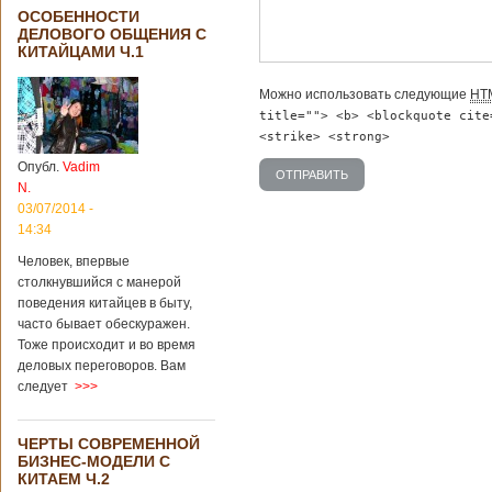
ОСОБЕННОСТИ
ДЕЛОВОГО ОБЩЕНИЯ С
КИТАЙЦАМИ Ч.1
Можно использовать следующие
HT
title=""> <b> <blockquote cite
<strike> <strong>
Опубл.
Vadim
N.
03/07/2014 -
14:34
Человек, впервые
столкнувшийся с манерой
поведения китайцев в быту,
часто бывает обескуражен.
Тоже происходит и во время
деловых переговоров. Вам
следует
>>>
ЧЕРТЫ СОВРЕМЕННОЙ
БИЗНЕС-МОДЕЛИ С
КИТАЕМ Ч.2