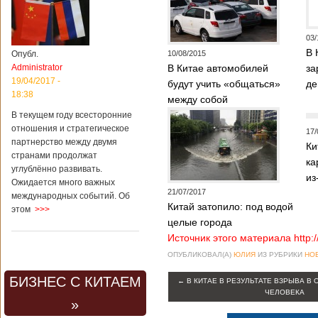
03/
В 
Опубл.
10/08/2015
Administrator
В Китае автомобилей
за
19/04/2017 -
будут учить «общаться»
де
18:38
между собой
В текущем году всесторонние
отношения и стратегическое
17/
партнерство между двумя
Ки
странами продолжат
ка
углублённо развивать.
из
Ожидается много важных
21/07/2017
международных событий. Об
Китай затопило: под водой
этом
>>>
целые города
Источник этого материала http:
ОПУБЛИКОВАЛ(А)
ЮЛИЯ
ИЗ РУБРИКИ
НО
БИЗНЕС С КИТАЕМ
←
В КИТАЕ В РЕЗУЛЬТАТЕ ВЗРЫВА В 
ЧЕЛОВЕКА
»