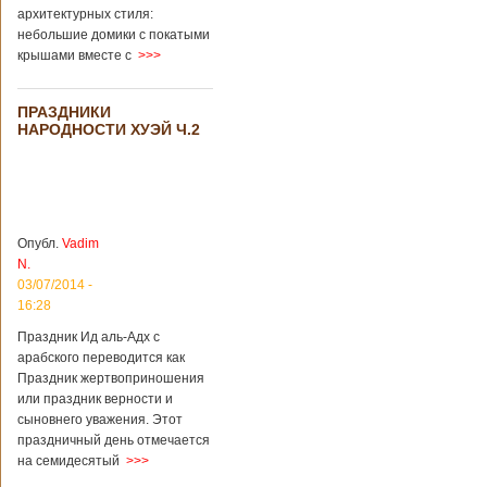
архитектурных стиля:
небольшие домики с покатыми
крышами вместе с
>>>
ПРАЗДНИКИ
НАРОДНОСТИ ХУЭЙ Ч.2
Опубл.
Vadim
N.
03/07/2014 -
16:28
Праздник Ид аль-Адх с
арабского переводится как
Праздник жертвоприношения
или праздник верности и
сыновнего уважения. Этот
праздничный день отмечается
на семидесятый
>>>