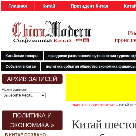
Главная
Китай
Президент Китая
Кита
Ин
происше
Китайские товары
праздники развлечение путешествия туризм от
События в Китае
политика события общество экономика финансы
АРХИВ ЗАПИСЕЙ
Архив записей
ГЛАВНАЯ
»
НОВОСТИ КИТАЯ
»
КИТАЙ ШЕ
ПОЛИТИКА И
Китай шестой
ЭКОНОМИКА »
В КИТАЕ СОЗДАНО