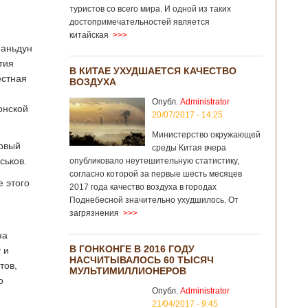
туристов со всего мира. И одной из таких
достопримечательностей является
китайская
>>>
Шаньдун
тия
В КИТАЕ УХУДШАЕТСЯ КАЧЕСТВО
естная
ВОЗДУХА
Опубл.
Administrator
онской
20/07/2017 - 14:25
Министерство окружающей
ервый
среды Китая вчера
ськов.
опубликовало неутешительную статистику,
согласно которой за первые шесть месяцев
е этого
2017 года качество воздуха в городах
Поднебесной значительно ухудшилось. От
загрязнения
>>>
на
В ГОНКОНГЕ В 2016 ГОДУ
 и
НАСЧИТЫВАЛОСЬ 60 ТЫСЯЧ
тов,
МУЛЬТИМИЛЛИОНЕРОВ
о
Опубл.
Administrator
21/04/2017 - 9:45