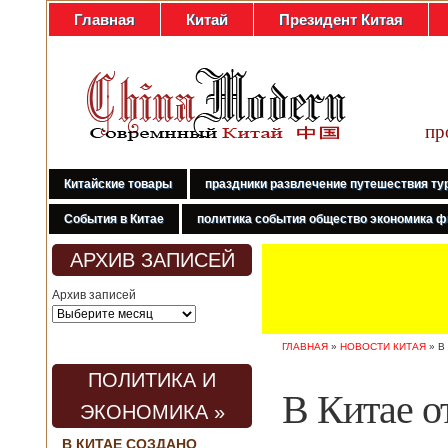
Главная
Китай
Президент Китая
пр
Китайские товары
праздники развлечение путешествия ту
События в Китае
политика события общество экономика ф
АРХИВ ЗАПИСЕЙ
Архив записей
ГЛАВНАЯ
»
НОВОСТИ КИТАЯ
»
В
ПОЛИТИКА И
В Китае о
ЭКОНОМИКА »
В КИТАЕ СОЗДАНО