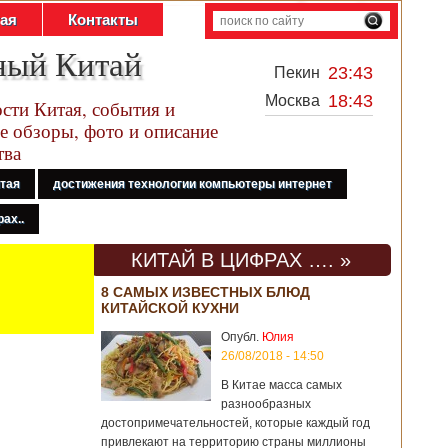
тая
Контакты
ный Китай
23:43
Пекин
18:43
Москва
сти Китая, события и
е обзоры, фото и описание
тва
итая
достижения технологии компьютеры интернет
ах..
КИТАЙ В ЦИФРАХ …. »
8 САМЫХ ИЗВЕСТНЫХ БЛЮД
КИТАЙСКОЙ КУХНИ
Опубл.
Юлия
26/08/2018 - 14:50
В Китае масса самых
разнообразных
достопримечательностей, которые каждый год
привлекают на территорию страны миллионы