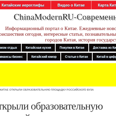
Китайские иероглифы
Видео о Китае
Карта Ки
ChinaModernRU-Современ
Информационный портал о Китае. Ежедневные ново
оисшествия сегодня, интересные статьи, познавательны
городов Китая, история государс
ризм отдых
Китайская кухня
Покупки в Китае
Доставка из К
инансы бизнес
Китайский юмор
Статьи о Китае
Китай в цифр
 КИТАЕ ОТКРЫЛИ ОБРАЗОВАТЕЛЬНУЮ ПЛОЩАДКУ РОССИЙСКОГО ВУЗА
ткрыли образовательную