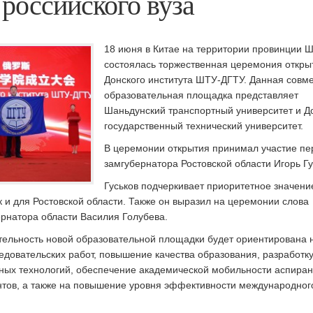
российского вуза
18 июня в Китае на территории провинции 
состоялась торжественная церемония откры
Донского института ШТУ-ДГТУ. Данная совм
образовательная площадка представляет
Шаньдунский транспортный университет и Д
государственный технический университет.
В церемонии открытия принимал участие п
замгубернатора Ростовской области Игорь Гу
Гуськов подчеркивает приоритетное значени
ак и для Ростовской области. Также он выразил на церемонии слова
ернатора области Василия Голубева.
ятельность новой образовательной площадки будет ориентирована 
довательских работ, повышение качества образования, разработку
ых технологий, обеспечение академической мобильности аспиран
нтов, а также на повышение уровня эффективности международног