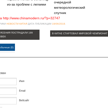
очередной
из-за проблем с легкими
метеорологический
спутник
а http://www.chinamodern.ru/?p=32747
БРИКИ
НОВОСТИ КИТАЯ
ДАТА ПУБЛИКАЦИИ
19/06/2019
.
РЯСЕНИЯ ПОСТРАДАЛИ 199
В КИТАЕ СТАРТОВАЛ МИРОВОЙ ЧЕМПИОНАТ
ОВЕК
обычные (0)
кован
Имя
Email
Вебсайт