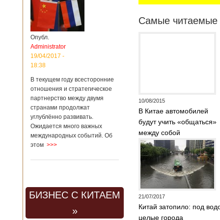
Самые читаемые 
Опубл.
Administrator
19/04/2017 -
18:38
В текущем году всесторонние
отношения и стратегическое
партнерство между двумя
10/08/2015
странами продолжат
В Китае автомобилей
углублённо развивать.
будут учить «общаться»
Ожидается много важных
между собой
международных событий. Об
этом
>>>
БИЗНЕС С КИТАЕМ
21/07/2017
Китай затопило: под вод
»
целые города