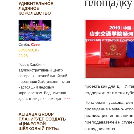
площадку 
УДИВИТЕЛЬНОЕ
ЛЕДЯНОЕ
КОРОЛЕВСТВО
Опубл.
Юлия
08/01/2018 -
23:26
Город Харбин –
административный центр
северо-восточной китайской
провинции Хэйлунцзян – стал
проекта как для ДГТУ, т
настоящим ледовым
поддержки от имени губ
королевством. Ведь именно
здесь в эти дни проходит
>>>
По словам Гуськова, де
проведение научно-иссле
ALIBABA GROUP
реализацию инновационн
ПЛАНИРУЕТ СОЗДАТЬ
преподавателей и студе
«ЦИФРОВОЙ
ШЁЛКОВЫЙ ПУТЬ»
сотрудничества.