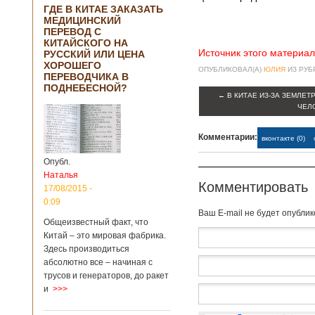
ГДЕ В КИТАЕ ЗАКАЗАТЬ
МЕДИЦИНСКИЙ
ПЕРЕВОД С
КИТАЙСКОГО НА
Источник этого материал
РУССКИЙ ИЛИ ЦЕНА
ХОРОШЕГО
ОПУБЛИКОВАЛ(А)
ЮЛИЯ
ИЗ РУ
ПЕРЕВОДЧИКА В
ПОДНЕБЕСНОЙ?
←
В КИТАЕ ИЗ-ЗА ЗЕМЛЕТ
ЧЕЛ
Комментарии:
вконтакте (0)
Опубл.
Наталья
Комментировать
17/08/2015 -
0:09
Baш E-mail не будет опубли
Общеизвестный факт, что
Китай – это мировая фабрика.
Здесь производиться
абсолютно все – начиная с
трусов и генераторов, до ракет
и
>>>