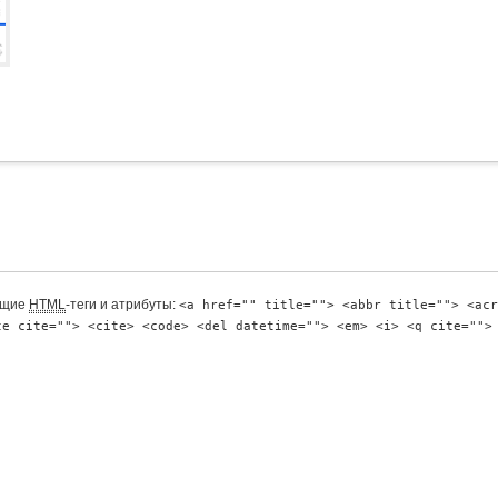
ющие
HTML
-теги и атрибуты:
<a href="" title=""> <abbr title=""> <acr
te cite=""> <cite> <code> <del datetime=""> <em> <i> <q cite="">