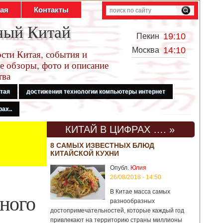
тая
Контакты
ный Китай
19:10
Пекин
14:10
Москва
сти Китая, события и
е обзоры, фото и описание
тва
итая
достижения технологии компьютеры интернет
ах..
КИТАЙ В ЦИФРАХ …. »
8 САМЫХ ИЗВЕСТНЫХ БЛЮД
КИТАЙСКОЙ КУХНИ
Опубл.
Юлия
26/08/2018 - 14:50
В Китае масса самых
ного
разнообразных
достопримечательностей, которые каждый год
привлекают на территорию страны миллионы