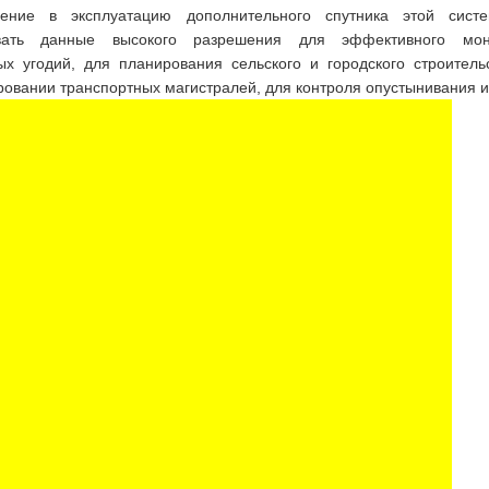
дение в эксплуатацию дополнительного спутника этой сист
овать данные высокого разрешения для эффективного мон
х угодий, для планирования сельского и городского строитель
ровании транспортных магистралей, для контроля опустынивания и