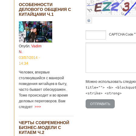
ОСОБЕННОСТИ
ДЕЛОВОГО ОБЩЕНИЯ С
КИТАЙЦАМИ Ч.1
*
CAPTCHA Code
Опубл.
Vadim
дсф
N.
03/07/2014 -
14:34
Человек, впервые
столкнувшийся с манерой
Можно использовать следу
поведения китайцев в быту,
title=""> <b> <blockquo
часто бывает обескуражен.
<strike> <strong>
Тоже происходит и во время
деловых переговоров. Вам
следует
>>>
ЧЕРТЫ СОВРЕМЕННОЙ
БИЗНЕС-МОДЕЛИ С
КИТАЕМ Ч.2