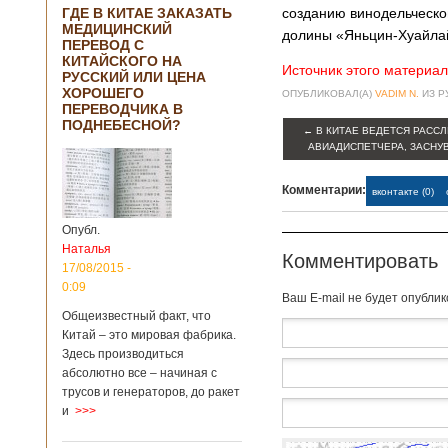
ГДЕ В КИТАЕ ЗАКАЗАТЬ
созданию винодельческо
МЕДИЦИНСКИЙ
долины «Яньцин-Хуайла
ПЕРЕВОД С
КИТАЙСКОГО НА
Источник этого материал
РУССКИЙ ИЛИ ЦЕНА
ХОРОШЕГО
ОПУБЛИКОВАЛ(А)
VADIM N.
ИЗ 
ПЕРЕВОДЧИКА В
ПОДНЕБЕСНОЙ?
←
В КИТАЕ ВЕДЕТСЯ РАСС
АВИАДИСПЕТЧЕРА, ЗАСНУ
Комментарии:
вконтакте (0)
Опубл.
Наталья
Комментировать
17/08/2015 -
0:09
Baш E-mail не будет опубли
Общеизвестный факт, что
Китай – это мировая фабрика.
Здесь производиться
абсолютно все – начиная с
трусов и генераторов, до ракет
и
>>>