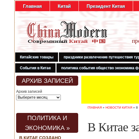
Главная
Китай
Президент Китая
пр
Китайские товары
праздники развлечение путешествия ту
События в Китае
политика события общество экономика ф
АРХИВ ЗАПИСЕЙ
Архив записей
ГЛАВНАЯ
»
НОВОСТИ КИТАЯ
»
В
ПОЛИТИКА И
В Китае з
ЭКОНОМИКА »
В КИТАЕ СОЗДАНО