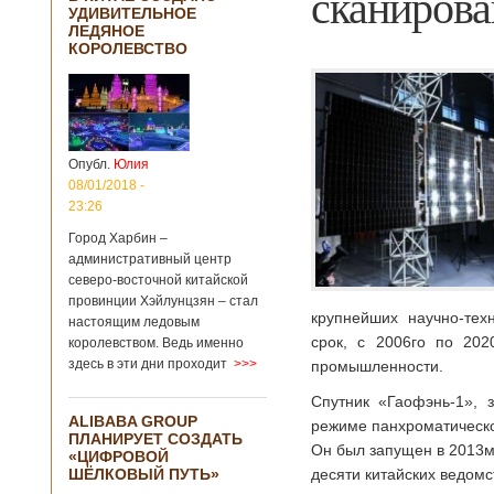
сканирова
УДИВИТЕЛЬНОЕ
ЛЕДЯНОЕ
КОРОЛЕВСТВО
Опубл.
Юлия
08/01/2018 -
23:26
Город Харбин –
административный центр
северо-восточной китайской
провинции Хэйлунцзян – стал
крупнейших научно-тех
настоящим ледовым
срок, с 2006го по 202
королевством. Ведь именно
здесь в эти дни проходит
>>>
промышленности.
Спутник «Гаофэнь-1»,
ALIBABA GROUP
режиме панхроматическо
ПЛАНИРУЕТ СОЗДАТЬ
Он был запущен в 2013м 
«ЦИФРОВОЙ
ШЁЛКОВЫЙ ПУТЬ»
десяти китайских ведомс