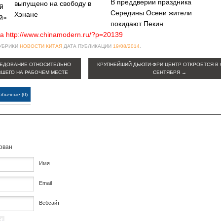
В преддверии праздника
выпущено на свободу в
й
Середины Осени жители
Хэнане
й»
покидают Пекин
а http://www.chinamodern.ru/?p=20139
РУБРИКИ
НОВОСТИ КИТАЯ
ДАТА ПУБЛИКАЦИИ
19/08/2014
.
ЛЕДОВАНИЕ ОТНОСИТЕЛЬНО
КРУПНЕЙШИЙ ДЬЮТИ-ФРИ ЦЕНТР ОТКРОЕТСЯ В 
ВШЕГО НА РАБОЧЕМ МЕСТЕ
СЕНТЯБРЯ
→
обычные (0)
кован
Имя
Email
Вебсайт