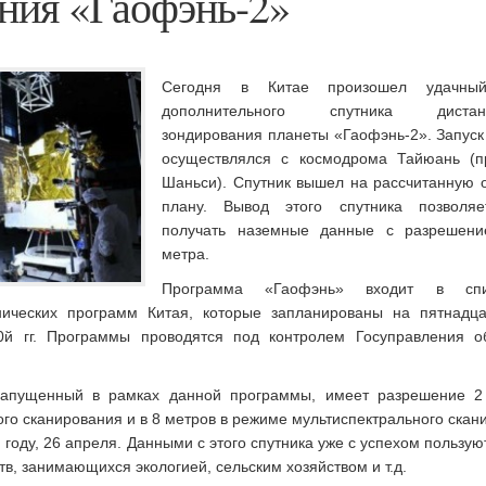
ния «Гаофэнь-2»
Сегодня в Китае произошел удачный
дополнительного спутника дистанц
зондирования планеты «Гаофэнь-2». Запуск
осуществлялся с космодрома Тайюань (п
Шаньси). Спутник вышел на рассчитанную 
плану. Вывод этого спутника позволя
получать наземные данные с разрешен
метра.
Программа «Гаофэнь» входит в сп
нических программ Китая, которые запланированы на пятнадца
0й гг. Программы проводятся под контролем Госуправления о
 запущенный в рамках данной программы, имеет разрешение 2
го сканирования и в 8 метров в режиме мультиспектрального скан
году, 26 апреля. Данными с этого спутника уже с успехом пользую
тв, занимающихся экологией, сельским хозяйством и т.д.