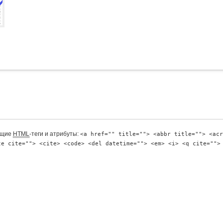
ющие
HTML
-теги и атрибуты:
<a href="" title=""> <abbr title=""> <acr
te cite=""> <cite> <code> <del datetime=""> <em> <i> <q cite="">