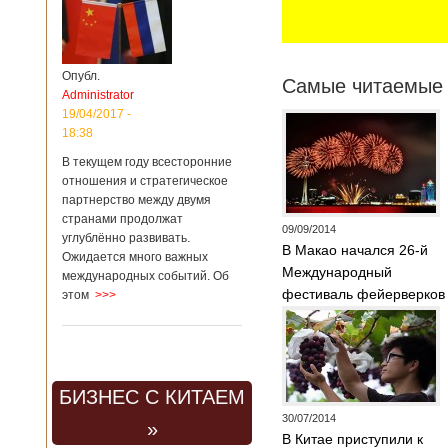
Опубл.
Самые читаемые 
Administrator
19/04/2017 -
18:38
В текущем году всесторонние
отношения и стратегическое
партнерство между двумя
странами продолжат
09/09/2014
углублённо развивать.
В Макао начался 26-й
Ожидается много важных
Международный
международных событий. Об
фестиваль фейерверков
этом
>>>
БИЗНЕС С КИТАЕМ
30/07/2014
»
В Китае приступили к