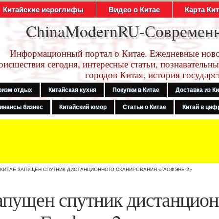
Китайские иероглифы
Видео о Китае
Карта Ки
ChinaModernRU-Современ
Информационный портал о Китае. Ежедневные ново
оисшествия сегодня, интересные статьи, познавательны
городов Китая, история государс
ризм отдых
Китайская кухня
Покупки в Китае
Доставка из К
инансы бизнес
Китайский юмор
Статьи о Китае
Китай в цифр
 КИТАЕ ЗАПУЩЕН СПУТНИК ДИСТАНЦИОННОГО СКАНИРОВАНИЯ «ГАОФЭНЬ-2»
апущен спутник дистанцион