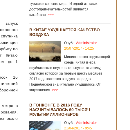
туристов со всего мира. И одной из таких
достопримечательностей является
китайская
>>>
 запуск
ионного
В КИТАЕ УХУДШАЕТСЯ КАЧЕСТВО
ВОЗДУХА
 спутника
ровинция
Опубл.
Administrator
орбиту по
20/07/2017 - 14:25
ет Китаю
Министерство окружающей
ием до 1
среды Китая вчера
опубликовало неутешительную статистику,
согласно которой за первые шесть месяцев
исок 16
2017 года качество воздуха в городах
тилетний
Поднебесной значительно ухудшилось. От
боронной
загрязнения
>>>
В ГОНКОНГЕ В 2016 ГОДУ
 метра в
НАСЧИТЫВАЛОСЬ 60 ТЫСЯЧ
ирования.
МУЛЬТИМИЛЛИОНЕРОВ
тся около
Опубл.
Administrator
21/04/2017 - 9:45