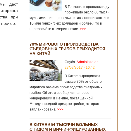
емы даст
В Гонконге в прошлом году
иторинга
проживало около 60 тысяч
ства, при
мультимиллионеров, чьи активы оцениваются в
 прочее.
10 млн гонконгских долларов и более, что в
перерасчёте в американские
>>>
70% МИРОВОГО ПРОИЗВОДСТВА
СЪЕДОБНЫХ ГРИБОВ ПРИХОДИТСЯ
НА КИТАЙ
Опубл.
Administrator
27/02/2017 - 16:42
В Китае выращивают
свыше 70% от общего
мирового объёма производства съедобных
грибов. Об этом сообщили на пресс-
конференции в Пекине, посвященной
Международной ярмарке грибов, которая
запланирована
>>>
В КИТАЕ 654 ТЫСЯЧИ БОЛЬНЫХ
СПИДОМ И ВИЧ-ИНФИЦИРОВАННЫХ