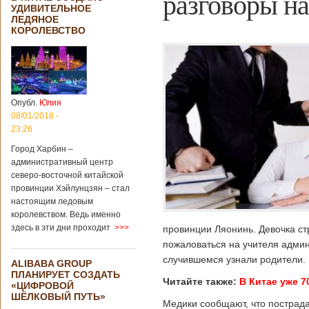
разговоры на
УДИВИТЕЛЬНОЕ
ЛЕДЯНОЕ
КОРОЛЕВСТВО
Опубл.
Юлия
08/01/2018 -
23:26
Город Харбин –
административный центр
северо-восточной китайской
провинции Хэйлунцзян – стал
настоящим ледовым
королевством. Ведь именно
здесь в эти дни проходит
>>>
провинции Ляонинь. Девочка ст
пожаловаться на учителя админ
случившемся узнали родители.
ALIBABA GROUP
ПЛАНИРУЕТ СОЗДАТЬ
Читайте также:
В Китае уже 
«ЦИФРОВОЙ
ШЁЛКОВЫЙ ПУТЬ»
Медики сообщают, что пострад