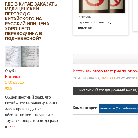
ГДЕ В КИТАЕ ЗАКАЗАТЬ
МЕДИЦИНСКИЙ
ПЕРЕВОД С
01/12/2014
КИТАЙСКОГО НА
Курение в Пекине под
РУССКИЙ ИЛИ ЦЕНА
запретом
ХОРОШЕГО
ПЕРЕВОДЧИКА В
ПОДНЕБЕСНОЙ?
Источник этого материала http:
Опубл.
Наталья
ОПУБЛИКОВАЛ(А)
TASHA LI
ИЗ РУБРИКИ
17/08/2015 -
0:09
←
КИТАЙСКИЙ ТРАДИЦИОННЫЙ НАРЯД
Общеизвестный факт, что
Китай – это мировая фабрика.
Комментарии:
вконтакте (0)
обычные (
Здесь производиться
абсолютно все – начиная с
трусов и генераторов, до ракет
и
>>>