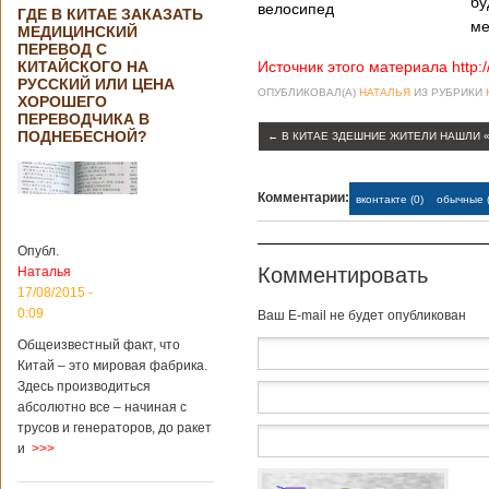
бу
велосипед
ГДЕ В КИТАЕ ЗАКАЗАТЬ
ме
МЕДИЦИНСКИЙ
ПЕРЕВОД С
КИТАЙСКОГО НА
Источник этого материала http:
РУССКИЙ ИЛИ ЦЕНА
ОПУБЛИКОВАЛ(А)
НАТАЛЬЯ
ИЗ РУБРИКИ
ХОРОШЕГО
ПЕРЕВОДЧИКА В
ПОДНЕБЕСНОЙ?
←
В КИТАЕ ЗДЕШНИЕ ЖИТЕЛИ НАШЛИ «
Комментарии:
вконтакте (0)
обычные (
Опубл.
Комментировать
Наталья
17/08/2015 -
0:09
Baш E-mail не будет опубликован
Общеизвестный факт, что
Китай – это мировая фабрика.
Здесь производиться
абсолютно все – начиная с
трусов и генераторов, до ракет
и
>>>