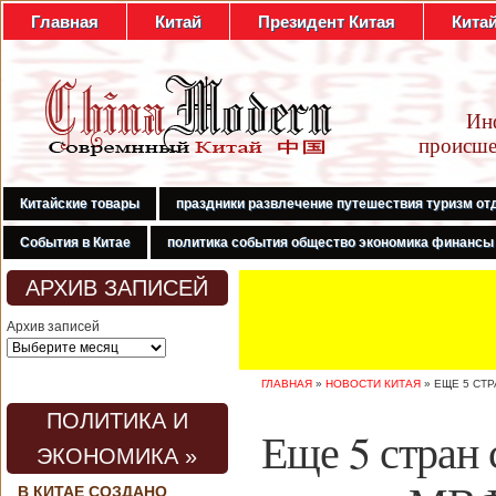
Главная
Китай
Президент Китая
Кита
Ин
происше
Китайские товары
праздники развлечение путешествия туризм от
События в Китае
политика события общество экономика финансы
АРХИВ ЗАПИСЕЙ
Архив записей
ГЛАВНАЯ
»
НОВОСТИ КИТАЯ
»
ЕЩЕ 5 СТ
ПОЛИТИКА И
Еще 5 стран 
ЭКОНОМИКА »
В КИТАЕ СОЗДАНО