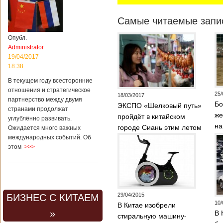
Самые читаемые запис
Опубл.
Administrator
19/04/2017 -
18:38
В текущем году всесторонние
отношения и стратегическое
25/
18/03/2017
партнерство между двумя
Бо
ЭКСПО «Шелковый путь»
странами продолжат
же
пройдёт в китайском
углублённо развивать.
на
городе Сиань этим летом
Ожидается много важных
международных событий. Об
этом
>>>
29/04/2015
БИЗНЕС С КИТАЕМ
10/
В Китае изобрели
»
В 
стиральную машину-