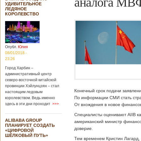
аналога МВ
УДИВИТЕЛЬНОЕ
ЛЕДЯНОЕ
КОРОЛЕВСТВО
Опубл.
Юлия
08/01/2018 -
23:26
Город Харбин –
административный центр
северо-восточной китайской
провинции Хэйлунцзян – стал
Конечный срок подачи заявлени
настоящим ледовым
По информации СМИ стать стран
королевством. Ведь именно
здесь в эти дни проходит
>>>
От вхождения в новое финансо
Специалисты оценивают AIIB к
ALIBABA GROUP
американский министр финансо
ПЛАНИРУЕТ СОЗДАТЬ
доверие.
«ЦИФРОВОЙ
ШЁЛКОВЫЙ ПУТЬ»
Тем временем Кристин Лагард, 