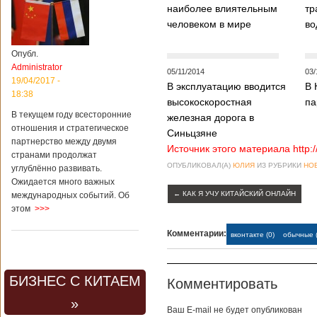
наиболее влиятельным
тр
человеком в мире
во
Опубл.
Administrator
05/11/2014
03/
19/04/2017 -
В эксплуатацию вводится
В 
18:38
высокоскоростная
па
В текущем году всесторонние
железная дорога в
отношения и стратегическое
Синьцзяне
партнерство между двумя
Источник этого материала http:
странами продолжат
ОПУБЛИКОВАЛ(А)
ЮЛИЯ
ИЗ РУБРИКИ
НО
углублённо развивать.
Ожидается много важных
←
КАК Я УЧУ КИТАЙСКИЙ ОНЛАЙН
международных событий. Об
этом
>>>
Комментарии:
вконтакте (0)
обычные (
БИЗНЕС С КИТАЕМ
Комментировать
»
Baш E-mail не будет опубликован