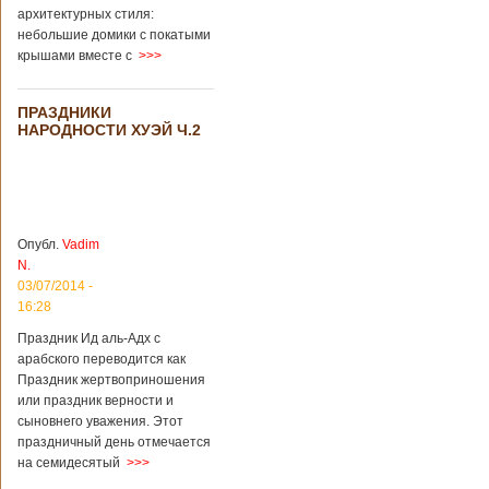
архитектурных стиля:
небольшие домики с покатыми
крышами вместе с
>>>
ПРАЗДНИКИ
НАРОДНОСТИ ХУЭЙ Ч.2
Опубл.
Vadim
N.
03/07/2014 -
16:28
Праздник Ид аль-Адх с
арабского переводится как
Праздник жертвоприношения
или праздник верности и
сыновнего уважения. Этот
праздничный день отмечается
на семидесятый
>>>