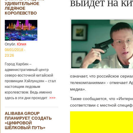
выйдет на ки
УДИВИТЕЛЬНОЕ
ЛЕДЯНОЕ
КОРОЛЕВСТВО
Опубл.
Юлия
08/01/2018 -
23:26
Город Харбин –
административный центр
северо-восточной китайской
означает, что российское сери
провинции Хэйлунцзян – стал
телекомпаниями» - отмечает Ар
настоящим ледовым
медиа».
королевством. Ведь именно
здесь в эти дни проходит
>>>
Также сообщается, что «Интерн
соответствии с местной специф
ALIBABA GROUP
ПЛАНИРУЕТ СОЗДАТЬ
«ЦИФРОВОЙ
ШЁЛКОВЫЙ ПУТЬ»