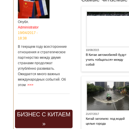
Опубл.
Administrator
19/04/2017 -
18:38
В текущем году всесторонние
10/08/2015
отношения и стратегическое
В Китае автомобилей будут
партнерство между двумя
учить «общаться» между
странами продолжат
собой
углублённо развивать.
Ожидается много важных
международных событий. Об
этом
>>>
БИЗНЕС С КИТАЕМ
21/07/2017
Китай затопило: под водой
»
целые города