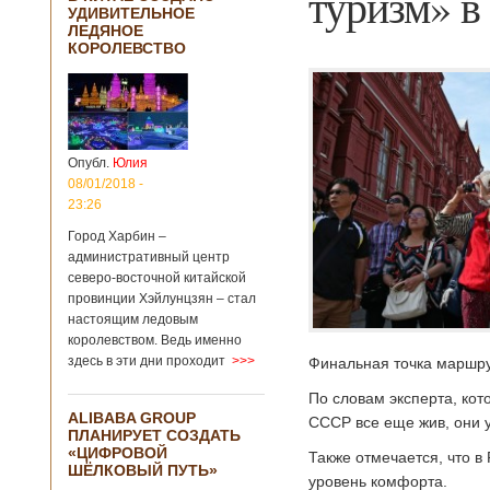
туризм» в
УДИВИТЕЛЬНОЕ
ЛЕДЯНОЕ
КОРОЛЕВСТВО
Опубл.
Юлия
08/01/2018 -
23:26
Город Харбин –
административный центр
северо-восточной китайской
провинции Хэйлунцзян – стал
настоящим ледовым
королевством. Ведь именно
здесь в эти дни проходит
>>>
Финальная точка маршру
По словам эксперта, кот
ALIBABA GROUP
СССР все еще жив, они 
ПЛАНИРУЕТ СОЗДАТЬ
«ЦИФРОВОЙ
Также отмечается, что в
ШЁЛКОВЫЙ ПУТЬ»
уровень комфорта.