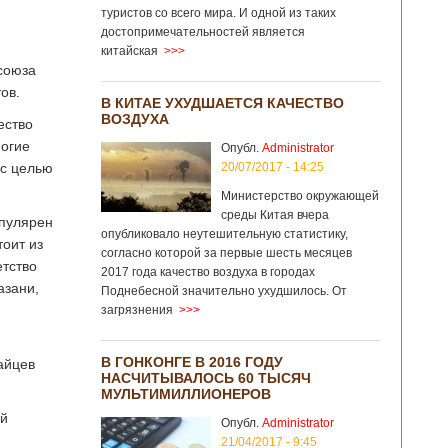
туристов со всего мира. И одной из таких
достопримечательностей является
китайская
>>>
союза
ов.
В КИТАЕ УХУДШАЕТСЯ КАЧЕСТВО
ВОЗДУХА
ество
ногие
Опубл.
Administrator
 с целью
20/07/2017 - 14:25
Министерство окружающей
среды Китая вчера
опулярен
опубликовало неутешительную статистику,
тоит из
согласно которой за первые шесть месяцев
етство
2017 года качество воздуха в городах
азани,
Поднебесной значительно ухудшилось. От
загрязнения
>>>
В ГОНКОНГЕ В 2016 ГОДУ
айцев
НАСЧИТЫВАЛОСЬ 60 ТЫСЯЧ
МУЛЬТИМИЛЛИОНЕРОВ
ий
Опубл.
Administrator
21/04/2017 - 9:45