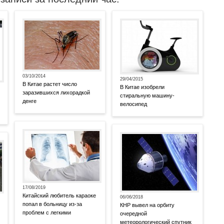
03/10/2014
29/04/2015
В Китае растет число
В Китае изобрели
заразившихся лихорадкой
стиральную машину-
денге
велосипед
17/08/2019
Китайский любитель караоке
06/06/2018
попал в больницу из-за
КНР вывел на орбиту
проблем с легкими
очередной
метеорологический спутник