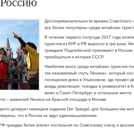
 Россию
Достопримечательности времен Советского 
все более популярны среди китайских турист
В течение первого полугода 2017 года колич
туристов из КНР в РФ выросло в три раза. М
граждане Поднебесной приезжают в Россию
приобщиться к истории СССР.
Наиболее всего среди китайских туристов п
так называемый «путь Ленина», который сос
посещения дома в Ульяновске, где провел д
вождь революции, поездка в университет в К
визит в Санкт-Петербург и остальные места.
та – мавзолей Ленина на Красной площади в Москве.
орого цитирует немецкое издание Der Spiegel, для большинства кит
уверены, что в России их ждут единомышленники.
 РФ граждан Китая влечет ностальгия по Советскому союзу и высок