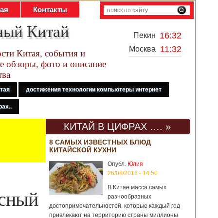
тая
Контакты
ный Китай
16:32
Пекин
11:32
Москва
сти Китая, события и
е обзоры, фото и описание
тва
итая
достижения технологии компьютеры интернет
ах..
КИТАЙ В ЦИФРАХ …. »
8 САМЫХ ИЗВЕСТНЫХ БЛЮД
КИТАЙСКОЙ КУХНИ
Опубл.
Юлия
26/08/2018 - 14:50
В Китае масса самых
асный
разнообразных
достопримечательностей, которые каждый год
привлекают на территорию страны миллионы