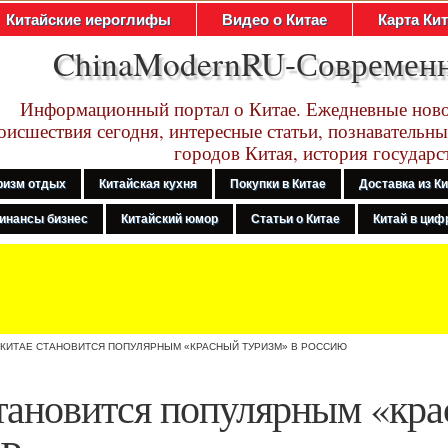
Китайские иероглифы
Видео о Китае
Карта Ки
ChinaModernRU-Современ
Информационный портал о Китае. Ежедневные ново
оисшествия сегодня, интересные статьи, познавательны
городов Китая, история государс
ризм отдых
Китайская кухня
Покупки в Китае
Доставка из К
инансы бизнес
Китайский юмор
Статьи о Китае
Китай в цифр
 КИТАЕ СТАНОВИТСЯ ПОПУЛЯРНЫМ «КРАСНЫЙ ТУРИЗМ» В РОССИЮ
тановится популярным «кр