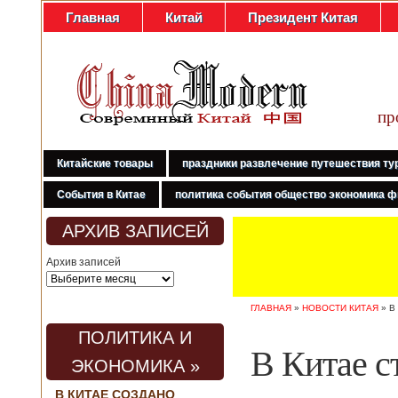
Главная
Китай
Президент Китая
пр
Китайские товары
праздники развлечение путешествия ту
События в Китае
политика события общество экономика ф
АРХИВ ЗАПИСЕЙ
Архив записей
ГЛАВНАЯ
»
НОВОСТИ КИТАЯ
»
В
ПОЛИТИКА И
В Китае с
ЭКОНОМИКА »
В КИТАЕ СОЗДАНО