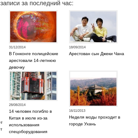
записи за последний час:
31/12/2014
18/09/2014
В Гонконге полицейские
Арестован сын Джеки Чана
арестовали 14-летнюю
девочку
28/08/2014
14 человек погибло в
16/11/2013
Неделя моды проходит в
Китая в июле из-за
ет
городе Ухань
использования
от
спецоборудования