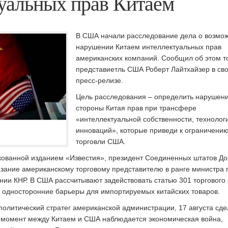
уальных прав Китаем
В США начали расследование дела о возмо
нарушении Китаем интеллектуальных прав
американских компаний. Сообщил об этом т
представиетль США Роберт Лайтхайзер в св
пресс-релизе.
Цель расследования – определить нарушени
стороны Китая прав при трансфере
«интеллектуальной собственности, технолог
инноваций», которые приведи к ограничени
торговли США.
ованной изданием «Известия», президент Соединенных штатов Д
азание американскому торговому представителю в ранге министра 
ии КНР. В США рассчитывают задействовать статью 301 торгового 
ь односторонние барьеры для импортируемых китайских товаров.
политический стратег американской администрации, 17 августа сд
е момент между Китаем и США наблюдается экономическая война,