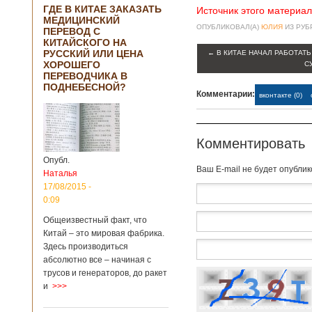
ГДЕ В КИТАЕ ЗАКАЗАТЬ
Источник этого материал
МЕДИЦИНСКИЙ
ОПУБЛИКОВАЛ(А)
ЮЛИЯ
ИЗ РУ
ПЕРЕВОД С
КИТАЙСКОГО НА
РУССКИЙ ИЛИ ЦЕНА
←
В КИТАЕ НАЧАЛ РАБОТАТЬ
ХОРОШЕГО
С
ПЕРЕВОДЧИКА В
ПОДНЕБЕСНОЙ?
Комментарии:
вконтакте (0)
Комментировать
Опубл.
Baш E-mail не будет опубли
Наталья
17/08/2015 -
0:09
Общеизвестный факт, что
Китай – это мировая фабрика.
Здесь производиться
абсолютно все – начиная с
трусов и генераторов, до ракет
и
>>>