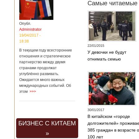
Самые читаемые 
Опубл.
Administrator
19/04/2017 -
18:38
22/01/2015
В текущем году всесторонние
У девочки не будут
отношения и стратегическое
отнимать семью
партнерство между двумя
странами продолжат
углублённо развивать.
Ожидается много важных
международных событий. Об
этом
>>>
30/01/2017
В китайском «городе
БИЗНЕС С КИТАЕМ
долгожителей» прожива
385 граждан в возрасте 
»
100 лет