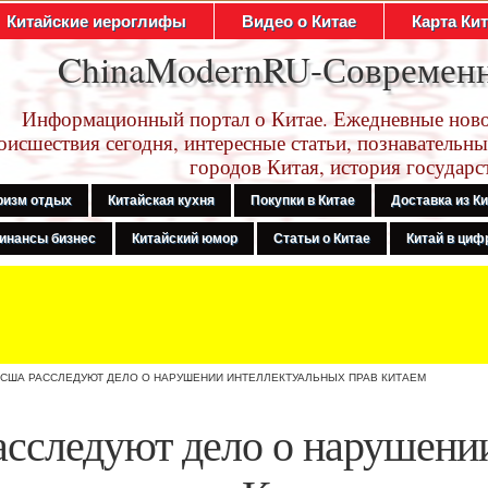
Китайские иероглифы
Видео о Китае
Карта Ки
ChinaModernRU-Современ
Информационный портал о Китае. Ежедневные ново
оисшествия сегодня, интересные статьи, познавательны
городов Китая, история государс
ризм отдых
Китайская кухня
Покупки в Китае
Доставка из К
инансы бизнес
Китайский юмор
Статьи о Китае
Китай в цифр
 США РАССЛЕДУЮТ ДЕЛО О НАРУШЕНИИ ИНТЕЛЛЕКТУАЛЬНЫХ ПРАВ КИТАЕМ
сследуют дело о нарушени