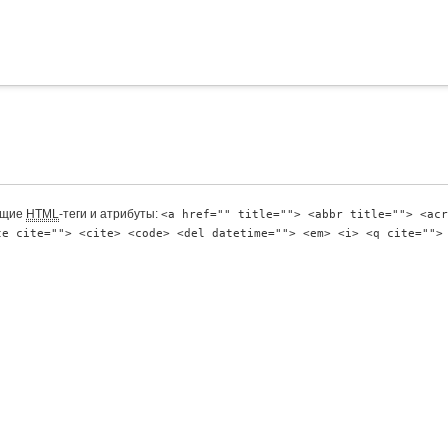
ющие
HTML
-теги и атрибуты:
<a href="" title=""> <abbr title=""> <acr
te cite=""> <cite> <code> <del datetime=""> <em> <i> <q cite="">