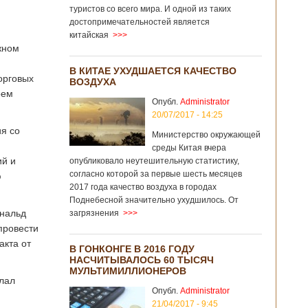
туристов со всего мира. И одной из таких
достопримечательностей является
китайская
>>>
жном
В КИТАЕ УХУДШАЕТСЯ КАЧЕСТВО
орговых
ВОЗДУХА
оем
Опубл.
Administrator
20/07/2017 - 14:25
я со
Министерство окружающей
среды Китая вчера
ий и
опубликовало неутешительную статистику,
согласно которой за первые шесть месяцев
ю
2017 года качество воздуха в городах
Поднебесной значительно ухудшилось. От
ональд
загрязнения
>>>
провести
акта от
В ГОНКОНГЕ В 2016 ГОДУ
НАСЧИТЫВАЛОСЬ 60 ТЫСЯЧ
МУЛЬТИМИЛЛИОНЕРОВ
елал
Опубл.
Administrator
21/04/2017 - 9:45