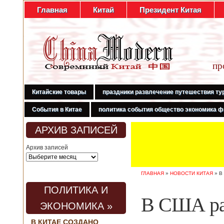
Главная
Китай
Президент Китая
пр
Китайские товары
праздники развлечение путешествия ту
События в Китае
политика события общество экономика ф
АРХИВ ЗАПИСЕЙ
Архив записей
ГЛАВНАЯ
»
НОВОСТИ КИТАЯ
»
В
ПОЛИТИКА И
В США ра
ЭКОНОМИКА »
В КИТАЕ СОЗДАНО