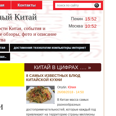
тая
Контакты
ный Китай
15:52
Пекин
10:52
Москва
сти Китая, события и
е обзоры, фото и описание
тва
итая
достижения технологии компьютеры интернет
ах..
КИТАЙ В ЦИФРАХ …. »
8 САМЫХ ИЗВЕСТНЫХ БЛЮД
КИТАЙСКОЙ КУХНИ
Опубл.
Юлия
26/08/2018 - 14:50
В Китае масса самых
и
разнообразных
достопримечательностей, которые каждый год
привлекают на территорию страны миллионы