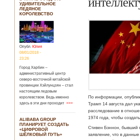
интеллект
УДИВИТЕЛЬНОЕ
ЛЕДЯНОЕ
КОРОЛЕВСТВО
Опубл.
Юлия
08/01/2018 -
23:26
Город Харбин –
административный центр
северо-восточной китайской
провинции Хэйлунцзян – стал
настоящим ледовым
По информации, опублик
королевством. Ведь именно
здесь в эти дни проходит
>>>
Трамп 14 августа дал ук
расследование в отношен
1974 года, чтобы создат
ALIBABA GROUP
ПЛАНИРУЕТ СОЗДАТЬ
Стивен Бэннон, бывший 
«ЦИФРОВОЙ
ШЁЛКОВЫЙ ПУТЬ»
заявление, что в данны