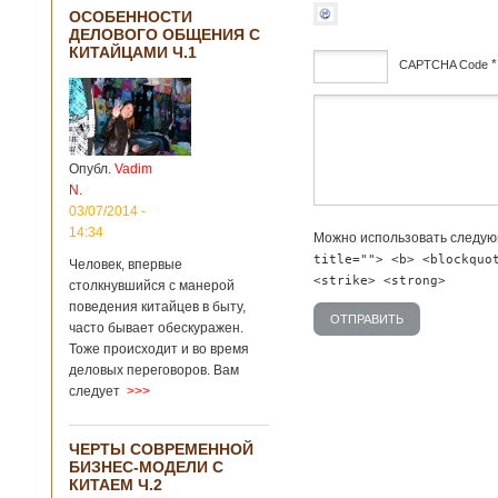
ОСОБЕННОСТИ
ДЕЛОВОГО ОБЩЕНИЯ С
КИТАЙЦАМИ Ч.1
*
CAPTCHA Code
дсф
Опубл.
Vadim
N.
03/07/2014 -
14:34
Можно использовать следу
title=""> <b> <blockquo
Человек, впервые
<strike> <strong>
столкнувшийся с манерой
поведения китайцев в быту,
часто бывает обескуражен.
Тоже происходит и во время
деловых переговоров. Вам
следует
>>>
ЧЕРТЫ СОВРЕМЕННОЙ
БИЗНЕС-МОДЕЛИ С
КИТАЕМ Ч.2