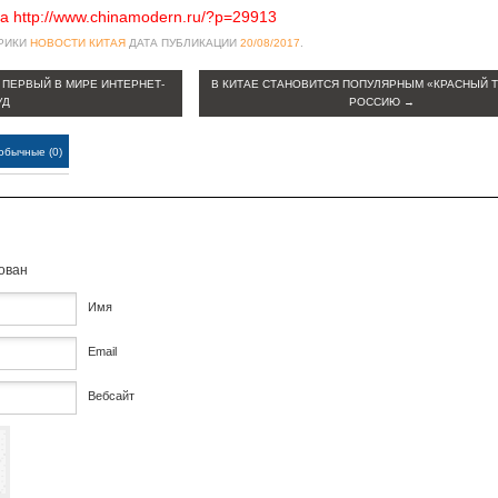
а http://www.chinamodern.ru/?p=29913
БРИКИ
НОВОСТИ КИТАЯ
ДАТА ПУБЛИКАЦИИ
20/08/2017
.
 ПЕРВЫЙ В МИРЕ ИНТЕРНЕТ-
В КИТАЕ СТАНОВИТСЯ ПОПУЛЯРНЫМ «КРАСНЫЙ Т
УД
РОССИЮ
→
обычные (0)
кован
Имя
Email
Вебсайт