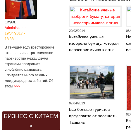
Опубл.
Administrator
20/02/2014
08/
19/04/2017 -
Китайские ученые
Но
18:38
изобрели бумагу, которая
ож
В текущем году всесторонние
невосприимчива к огню
ис
отношения и стратегическое
партнерство между двумя
странами продолжат
углублённо развивать.
Ожидается много важных
международных событий. Об
этом
>>>
07/04/2013
Все больше туристов
02/
БИЗНЕС С КИТАЕМ
предпочитают посещать
Ки
Тайвань
»
ре