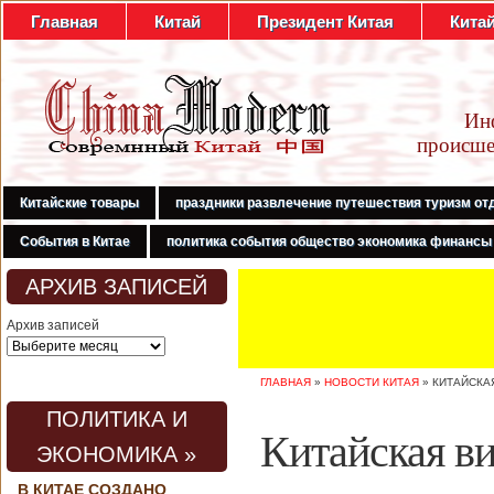
Главная
Китай
Президент Китая
Кита
Ин
происше
Китайские товары
праздники развлечение путешествия туризм от
События в Китае
политика события общество экономика финансы
АРХИВ ЗАПИСЕЙ
Архив записей
ГЛАВНАЯ
»
НОВОСТИ КИТАЯ
»
КИТАЙСКА
ПОЛИТИКА И
Китайская ви
ЭКОНОМИКА »
В КИТАЕ СОЗДАНО