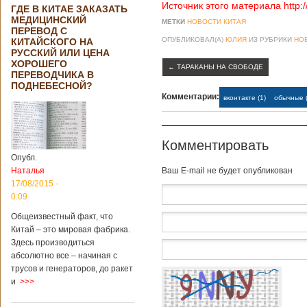
Источник этого материала http:
ГДЕ В КИТАЕ ЗАКАЗАТЬ
МЕДИЦИНСКИЙ
МЕТКИ
НОВОСТИ КИТАЯ
ПЕРЕВОД С
ОПУБЛИКОВАЛ(А)
ЮЛИЯ
ИЗ РУБРИКИ
НО
КИТАЙСКОГО НА
РУССКИЙ ИЛИ ЦЕНА
ХОРОШЕГО
←
ТАРАКАНЫ НА СВОБОДЕ
ПЕРЕВОДЧИКА В
ПОДНЕБЕСНОЙ?
Комментарии:
вконтакте (1)
обычные (
Комментировать
Опубл.
Наталья
Baш E-mail не будет опубликован
17/08/2015 -
0:09
Общеизвестный факт, что
Китай – это мировая фабрика.
Здесь производиться
абсолютно все – начиная с
трусов и генераторов, до ракет
и
>>>