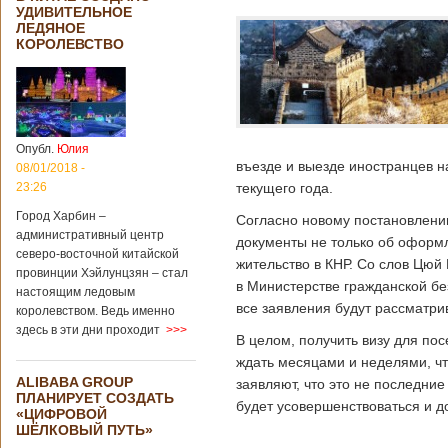
УДИВИТЕЛЬНОЕ
ЛЕДЯНОЕ
КОРОЛЕВСТВО
Опубл.
Юлия
въезде и выезде иностранцев на
08/01/2018 -
23:26
текущего года.
Город Харбин –
Согласно новому постановлени
административный центр
документы не только об оформл
северо-восточной китайской
жительство в КНР. Со слов Цюй
провинции Хэйлунцзян – стал
в Министерстве гражданской бе
настоящим ледовым
все заявления будут рассматрив
королевством. Ведь именно
здесь в эти дни проходит
>>>
В целом, получить визу для по
ждать месяцами и неделями, чт
ALIBABA GROUP
заявляют, что это не последни
ПЛАНИРУЕТ СОЗДАТЬ
будет усовершенствоваться и д
«ЦИФРОВОЙ
ШЁЛКОВЫЙ ПУТЬ»