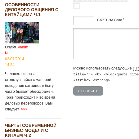
ОСОБЕННОСТИ
ДЕЛОВОГО ОБЩЕНИЯ С
КИТАЙЦАМИ Ч.1
*
CAPTCHA Code
дсф
Опубл.
Vadim
N.
03/07/2014 -
14:34
Можно использовать следующие
HT
Человек, впервые
title=""> <b> <blockquote cite
столкнувшийся с манерой
<strike> <strong>
поведения китайцев в быту,
часто бывает обескуражен.
Тоже происходит и во время
деловых переговоров. Вам
следует
>>>
ЧЕРТЫ СОВРЕМЕННОЙ
БИЗНЕС-МОДЕЛИ С
КИТАЕМ Ч.2