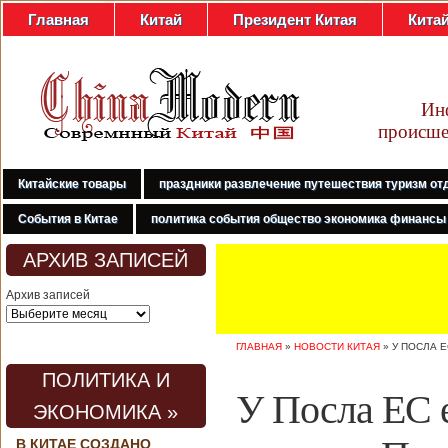
Главная
Китай
Президент Китая
Кита
Ин
происше
Китайские товары
праздники развлечение путешествия туризм от
События в Китае
политика события общество экономика финансы
АРХИВ ЗАПИСЕЙ
Архив записей
ГЛАВНАЯ
»
НОВОСТИ КИТАЯ
»
У ПОСЛА 
ПОЛИТИКА И
У Посла ЕС 
ЭКОНОМИКА »
В КИТАЕ СОЗДАНО