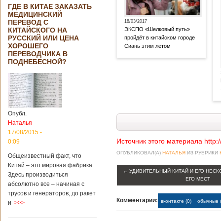
ГДЕ В КИТАЕ ЗАКАЗАТЬ
МЕДИЦИНСКИЙ
ПЕРЕВОД С
18/03/2017
КИТАЙСКОГО НА
ЭКСПО «Шелковый путь»
РУССКИЙ ИЛИ ЦЕНА
пройдёт в китайском городе
ХОРОШЕГО
Сиань этим летом
ПЕРЕВОДЧИКА В
ПОДНЕБЕСНОЙ?
Опубл.
Наталья
17/08/2015 -
Источник этого материала http:
0:09
ОПУБЛИКОВАЛ(А)
НАТАЛЬЯ
ИЗ РУБРИКИ
Общеизвестный факт, что
Китай – это мировая фабрика.
←
УДИВИТЕЛЬНЫЙ КИТАЙ И ЕГО НЕС
Здесь производиться
ЕГО МЕСТ
абсолютно все – начиная с
трусов и генераторов, до ракет
Комментарии:
вконтакте (0)
обычные (
и
>>>