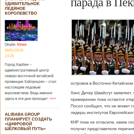
парада в Пек
УДИВИТЕЛЬНОЕ
ЛЕДЯНОЕ
КОРОЛЕВСТВО
Опубл.
Юлия
08/01/2018 -
23:26
Город Харбин –
административный центр
северо-восточной китайской
провинции Хэйлунцзян – стал
островов в Восточно-Китайском
настоящим ледовым
Ханс Дитер Швайсгут заявляет, 
королевством. Ведь именно
здесь в эти дни проходит
>>>
примирению пока остается отк
Посол сообщил, что не может го
лидеры институтов Европейског
ALIBABA GROUP
ПЛАНИРУЕТ СОЗДАТЬ
КНР пока не огласила, какие г
«ЦИФРОВОЙ
ШЁЛКОВЫЙ ПУТЬ»
получат представители перечня