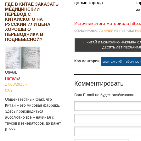
целые города
ка
ГДЕ В КИТАЕ ЗАКАЗАТЬ
МЕДИЦИНСКИЙ
из
ПЕРЕВОД С
КИТАЙСКОГО НА
Источник этого материала http:
РУССКИЙ ИЛИ ЦЕНА
ХОРОШЕГО
ОПУБЛИКОВАЛ(А)
ЮЛИЯ
ИЗ РУБРИКИ
НО
ПЕРЕВОДЧИКА В
ПОДНЕБЕСНОЙ?
←
КИТАЙ И МОНГОЛИЮ НАКРЫЛА С
ДЕСЯТЬ ЛЕТ ПЕСЧАНАЯ
Комментарии:
вконтакте (0)
обычные (
Опубл.
Наталья
Комментировать
17/08/2015 -
0:09
Baш E-mail не будет опубликован
Общеизвестный факт, что
Китай – это мировая фабрика.
Здесь производиться
абсолютно все – начиная с
трусов и генераторов, до ракет
и
>>>