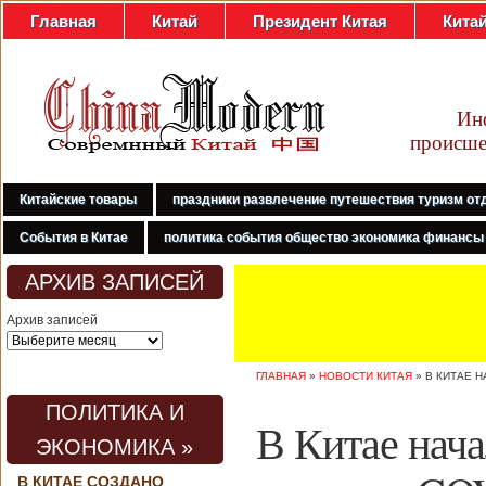
Главная
Китай
Президент Китая
Кита
Ин
происше
Китайские товары
праздники развлечение путешествия туризм от
События в Китае
политика события общество экономика финансы
АРХИВ ЗАПИСЕЙ
Архив записей
ГЛАВНАЯ
»
НОВОСТИ КИТАЯ
»
В КИТАЕ 
ПОЛИТИКА И
В Китае нача
ЭКОНОМИКА »
В КИТАЕ СОЗДАНО