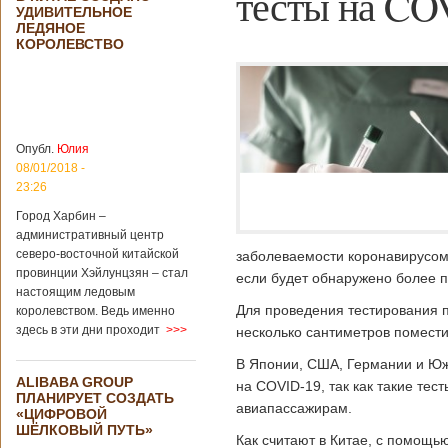
тесты на CO
УДИВИТЕЛЬНОЕ
ЛЕДЯНОЕ
КОРОЛЕВСТВО
Опубл.
Юлия
08/01/2018 -
23:26
Город Харбин –
административный центр
северо-восточной китайской
заболеваемости коронавирусом.
провинции Хэйлунцзян – стал
если будет обнаружено более п
настоящим ледовым
Для проведения тестирования 
королевством. Ведь именно
здесь в эти дни проходит
>>>
несколько сантиметров помести
В Японии, США, Германии и Южн
ALIBABA GROUP
на COVID-19, так как такие те
ПЛАНИРУЕТ СОЗДАТЬ
авиапассажирам.
«ЦИФРОВОЙ
ШЁЛКОВЫЙ ПУТЬ»
Как считают в Китае, с помощь