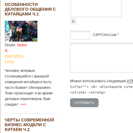
ОСОБЕННОСТИ
ДЕЛОВОГО ОБЩЕНИЯ С
КИТАЙЦАМИ Ч.1
*
CAPTCHA Code
Опубл.
Vadim
дсф
N.
03/07/2014 -
14:34
Человек, впервые
столкнувшийся с манерой
Можно использовать следующие
HT
поведения китайцев в быту,
title=""> <b> <blockquote cite
часто бывает обескуражен.
<strike> <strong>
Тоже происходит и во время
деловых переговоров. Вам
следует
>>>
ЧЕРТЫ СОВРЕМЕННОЙ
БИЗНЕС-МОДЕЛИ С
КИТАЕМ Ч.2