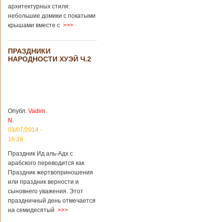
архитектурных стиля:
небольшие домики с покатыми
крышами вместе с
>>>
ПРАЗДНИКИ
НАРОДНОСТИ ХУЭЙ Ч.2
Опубл.
Vadim
N.
03/07/2014 -
16:28
Праздник Ид аль-Адх с
арабского переводится как
Праздник жертвоприношения
или праздник верности и
сыновнего уважения. Этот
праздничный день отмечается
на семидесятый
>>>