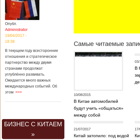
Опубл.
Administrator
19/04/2017 -
18:38
Самые читаемые запис
В текущем году всесторонние
отношения и стратегическое
03/
партнерство между двумя
В 
странами продолжат
углублённо развивать.
за
Ожидается много важных
де
международных событий. Об
этом
>>>
10/08/2015
В Китае автомобилей
будут учить «общаться»
между собой
БИЗНЕС С КИТАЕМ
21/07/2017
17/
»
Китай затопило: под водой
Ки