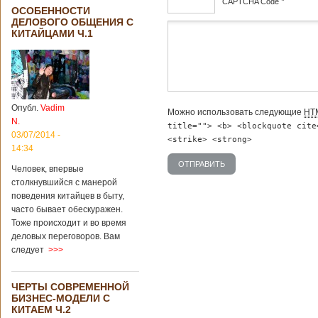
*
CAPTCHA Code
ОСОБЕННОСТИ
ДЕЛОВОГО ОБЩЕНИЯ С
дсф
КИТАЙЦАМИ Ч.1
Опубл.
Vadim
Можно использовать следующие
HT
N.
title=""> <b> <blockquote cite
03/07/2014 -
<strike> <strong>
14:34
Человек, впервые
столкнувшийся с манерой
поведения китайцев в быту,
часто бывает обескуражен.
Тоже происходит и во время
деловых переговоров. Вам
следует
>>>
ЧЕРТЫ СОВРЕМЕННОЙ
БИЗНЕС-МОДЕЛИ С
КИТАЕМ Ч.2