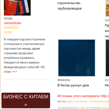
строительство
трубопроводов
Опубл.
21/
Administrator
Пр
19/04/2017 -
ко
18:38
не
В текущем году всесторонние
отношения и стратегическое
партнерство между двумя
странами продолжат
углублённо развивать.
Ожидается много важных
международных событий. Об
этом
>>>
08/04/2011
21/
В Китае рухнул дом
Но
БИЗНЕС С КИТАЕМ
Источник этого материала http:
МЕТКИ
НОВОСТИ КИТАЯ
,
СТРОИТЕЛЬСТВ
»
ОПУБЛИКОВАЛ(А)
LEE
ИЗ РУБРИКИ
НОВО