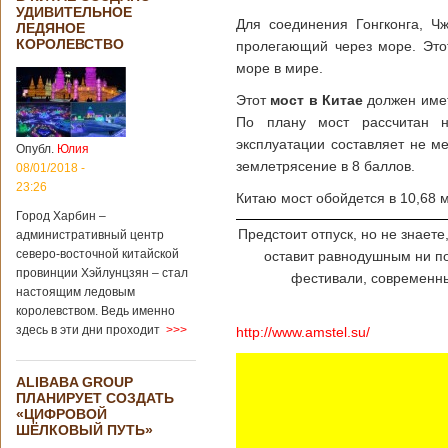
УДИВИТЕЛЬНОЕ
Для соединения Гонгконга, Ч
ЛЕДЯНОЕ
КОРОЛЕВСТВО
пролегающий через море. Это
море в мире.
Этот
мост в Китае
должен имет
По плану мост рассчитан н
эксплуатации составляет не м
Опубл.
Юлия
землетрясение в 8 баллов.
08/01/2018 -
23:26
Китаю мост обойдется в 10,68
Город Харбин –
Предстоит отпуск, но не знаете
административный центр
северо-восточной китайской
оставит равнодушным ни по
провинции Хэйлунцзян – стал
фестивали, современны
настоящим ледовым
королевством. Ведь именно
здесь в эти дни проходит
>>>
http://www.amstel.su/
ALIBABA GROUP
ПЛАНИРУЕТ СОЗДАТЬ
«ЦИФРОВОЙ
ШЁЛКОВЫЙ ПУТЬ»