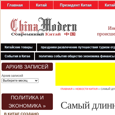
Главная
Китай
Президент Китая
Кита
Ин
происше
Китайские товары
праздники развлечение путешествия туризм от
События в Китае
политика события общество экономика финансы
АРХИВ ЗАПИСЕЙ
Архив записей
ГЛАВНАЯ
»
НОВОСТИ КИТАЯ
»
САМЫЙ ДЛ
ПОЛИТИКА И
Самый длинн
ЭКОНОМИКА »
В КИТАЕ СОЗДАНО