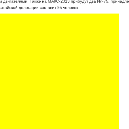
 двигателями. Также на МАКС-2013 прибудут два Ил-75, принад
итайской делегации составит 95 человек.