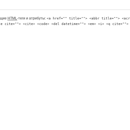
ющие
HTML
-теги и атрибуты:
<a href="" title=""> <abbr title=""> <acr
te cite=""> <cite> <code> <del datetime=""> <em> <i> <q cite="">