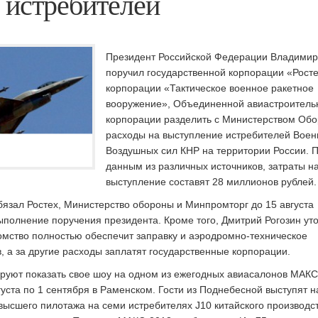
 истребителей
Президент Российской Федерации Владимир
поручил государственной корпорации «Росте
корпорации «Тактическое военное ракетное
вооружение», Объединенной авиастроитель
корпорации разделить с Министерством Об
расходы на выступление истребителей Воен
Воздушных сил КНР на территории России. 
данным из различных источников, затраты на
выступление составят 28 миллионов рублей.
бязал Ростех, Министерство обороны и Минпромторг до 15 августа
полнение поручения президента. Кроме того, Дмитрий Рогозин уто
омство полностью обеспечит заправку и аэродромно-техническое
 а за другие расходы заплатят государственные корпорации.
ируют показать свое шоу на одном из ежегодных авиасалонов МАКС
густа по 1 сентября в Раменском. Гости из Поднебесной выступят н
ысшего пилотажа на семи истребителях J10 китайского производст