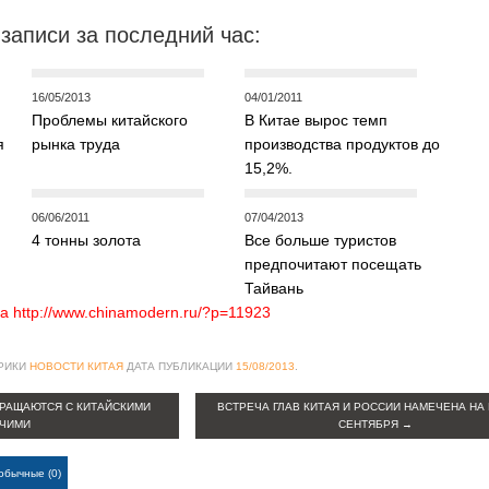
записи за последний час:
16/05/2013
04/01/2011
Проблемы китайского
В Китае вырос темп
я
рынка труда
производства продуктов до
15,2%.
06/06/2011
07/04/2013
4 тонны золота
Все больше туристов
предпочитают посещать
Тайвань
а http://www.chinamodern.ru/?p=11923
БРИКИ
НОВОСТИ КИТАЯ
ДАТА ПУБЛИКАЦИИ
15/08/2013
.
РАЩАЮТСЯ С КИТАЙСКИМИ
ВСТРЕЧА ГЛАВ КИТАЯ И РОССИИ НАМЕЧЕНА НА
ЧИМИ
СЕНТЯБРЯ
→
обычные (0)