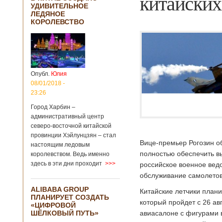
китайских
УДИВИТЕЛЬНОЕ
ЛЕДЯНОЕ
КОРОЛЕВСТВО
Опубл.
Юлия
08/01/2018 -
23:26
Город Харбин –
административный центр
северо-восточной китайской
провинции Хэйлунцзян – стал
Вице-премьер Рогозин о
настоящим ледовым
полностью обеспечить вы
королевством. Ведь именно
здесь в эти дни проходит
>>>
российское военное вед
обслуживание самолетов,
ALIBABA GROUP
Китайские летчики план
ПЛАНИРУЕТ СОЗДАТЬ
который пройдет с 26 ав
«ЦИФРОВОЙ
ШЁЛКОВЫЙ ПУТЬ»
авиасалоне с фигурами в