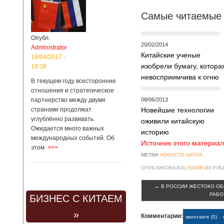
Самые читаемые 
Опубл.
20/02/2014
Administrator
Китайские ученые
19/04/2017 -
изобрели бумагу, котора
18:38
невосприимчива к огню
В текущем году всесторонние
отношения и стратегическое
партнерство между двумя
08/06/2013
странами продолжат
Новейшие технологии
углублённо развивать.
оживили китайскую
Ожидается много важных
историю
международных событий. Об
Источник этого материал
этом
>>>
МЕТКИ
НОВОСТИ КИТАЯ
ОПУБЛИКОВАЛ(А)
ЮЛИЯ
ИЗ РУ
←
В РОССИИ ЖЕСТОКО ОБ
РАБО
БИЗНЕС С КИТАЕМ
»
Комментарии:
вконтакте (0)