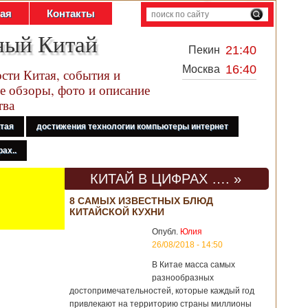
тая
Контакты
ный Китай
21:40
Пекин
16:40
Москва
сти Китая, события и
е обзоры, фото и описание
тва
итая
достижения технологии компьютеры интернет
ах..
КИТАЙ В ЦИФРАХ …. »
8 САМЫХ ИЗВЕСТНЫХ БЛЮД
КИТАЙСКОЙ КУХНИ
Опубл.
Юлия
26/08/2018 - 14:50
В Китае масса самых
разнообразных
достопримечательностей, которые каждый год
привлекают на территорию страны миллионы