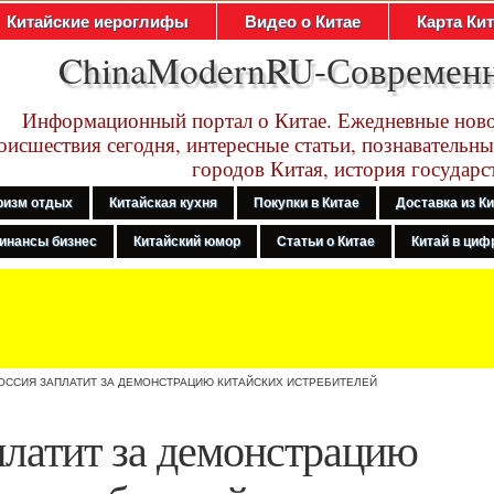
Китайские иероглифы
Видео о Китае
Карта Ки
ChinaModernRU-Современ
Информационный портал о Китае. Ежедневные ново
оисшествия сегодня, интересные статьи, познавательны
городов Китая, история государс
ризм отдых
Китайская кухня
Покупки в Китае
Доставка из К
инансы бизнес
Китайский юмор
Статьи о Китае
Китай в цифр
ОССИЯ ЗАПЛАТИТ ЗА ДЕМОНСТРАЦИЮ КИТАЙСКИХ ИСТРЕБИТЕЛЕЙ
платит за демонстрацию