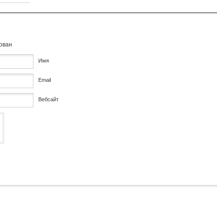
кован
Имя
Email
Вебсайт