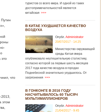
туристов со всего мира. И одной из таких
достопримечательностей является
китайская
>>>
 Путин
х»,
В КИТАЕ УХУДШАЕТСЯ КАЧЕСТВО
ВОЗДУХА
ной
Опубл.
Administrator
ороны
20/07/2017 - 14:25
но-
Министерство окружающей
По
среды Китая вчера
 это
опубликовало неутешительную статистику,
согласно которой за первые шесть месяцев
2017 года качество воздуха в городах
Поднебесной значительно ухудшилось. От
чнил, что
загрязнения
>>>
В ГОНКОНГЕ В 2016 ГОДУ
НАСЧИТЫВАЛОСЬ 60 ТЫСЯЧ
-2013,
МУЛЬТИМИЛЛИОНЕРОВ
а этом
Опубл.
Administrator
ва,
21/04/2017 - 9:45