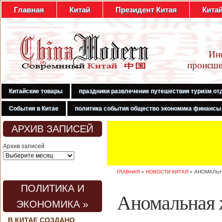
Главная
Китай
Президент Китая
Кита
Ин
происше
Китайские товары
праздники развлечение путешествия туризм от
События в Китае
политика события общество экономика финансы
АРХИВ ЗАПИСЕЙ
Архив записей
ГЛАВНАЯ
»
НОВОСТИ КИТАЯ
»
АНОМАЛЬН
ПОЛИТИКА И
Аномальная 
ЭКОНОМИКА »
В КИТАЕ СОЗДАНО