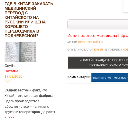
ГДЕ В КИТАЕ ЗАКАЗАТЬ
МЕДИЦИНСКИЙ
ПЕРЕВОД С
КИТАЙСКОГО НА
РУССКИЙ ИЛИ ЦЕНА
ХОРОШЕГО
ПЕРЕВОДЧИКА В
Источник этого материала http:
ПОДНЕБЕСНОЙ?
МЕТКИ
НОВОСТИ КИТАЯ
ОПУБЛИКОВАЛ(А)
ЮЛИЯ
ИЗ РУБРИКИ
НО
←
КИТАЙ НАРАЩИВАЕТ ПОТЕНЦИ
НЕФТЕХИМИЧЕСКОГО КО
Опубл.
Наталья
17/08/2015 -
Комментарии:
вконтакте (0)
обычные (
0:09
Общеизвестный факт, что
Китай – это мировая фабрика.
Здесь производиться
абсолютно все – начиная с
трусов и генераторов, до ракет
и
>>>