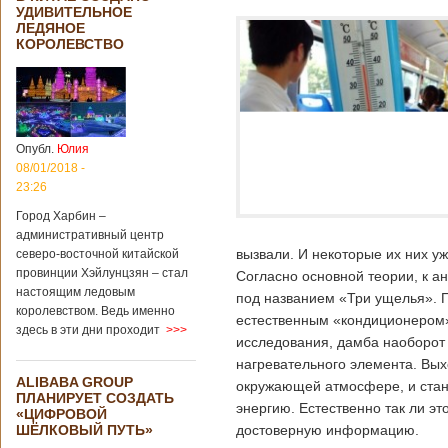
УДИВИТЕЛЬНОЕ
ЛЕДЯНОЕ
КОРОЛЕВСТВО
Опубл.
Юлия
08/01/2018 -
23:26
Город Харбин –
административный центр
вызвали. И некоторые их них 
северо-восточной китайской
провинции Хэйлунцзян – стал
Согласно основной теории, к 
настоящим ледовым
под названием «Три ущелья». П
королевством. Ведь именно
естественным «кондиционером», 
здесь в эти дни проходит
>>>
исследования, дамба наоборот 
нагревательного элемента. Выхо
ALIBABA GROUP
окружающей атмосфере, и стан
ПЛАНИРУЕТ СОЗДАТЬ
энергию. Естественно так ли эт
«ЦИФРОВОЙ
ШЁЛКОВЫЙ ПУТЬ»
достоверную информацию.