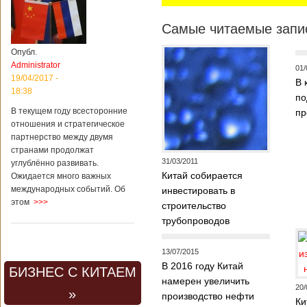
Самые читаемые запис
Опубл.
Administrator
01/
19/04/2017 -
В 
18:38
по
В текущем году всесторонние
пр
отношения и стратегическое
партнерство между двумя
странами продолжат
31/03/2011
углублённо развивать.
Китай собирается
Ожидается много важных
международных событий. Об
инвестировать в
этом
>>>
строительство
трубопроводов
13/07/2015
В 2016 году Китай
БИЗНЕС С КИТАЕМ
намерен увеличить
20/
»
производство нефти
Ки