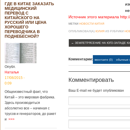
ГДЕ В КИТАЕ ЗАКАЗАТЬ
из
МЕДИЦИНСКИЙ
не
ПЕРЕВОД С
Источник этого материала http:
КИТАЙСКОГО НА
РУССКИЙ ИЛИ ЦЕНА
МЕТКИ
НОВОСТИ КИТАЯ
ХОРОШЕГО
ПЕРЕВОДЧИКА В
ОПУБЛИКОВАЛ(А)
ЮЛИЯ
ИЗ РУБРИКИ
НО
ПОДНЕБЕСНОЙ?
←
ЗЕМЛЕТРЯСЕНИЕ НА ЮГО-ЗАПАДЕ К
Комментарии:
вконтакте (0)
обычные (
Опубл.
Наталья
17/08/2015 -
Комментировать
0:09
Baш E-mail не будет опубликован
Общеизвестный факт, что
Китай – это мировая фабрика.
Здесь производиться
абсолютно все – начиная с
трусов и генераторов, до ракет
и
>>>