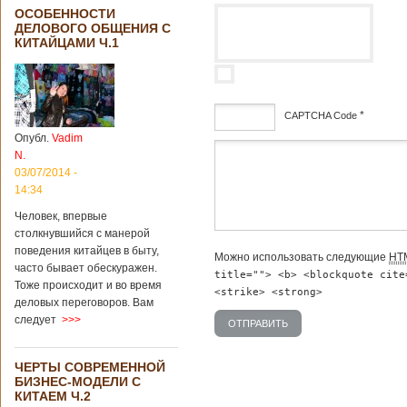
ОСОБЕННОСТИ
ДЕЛОВОГО ОБЩЕНИЯ С
КИТАЙЦАМИ Ч.1
*
CAPTCHA Code
Опубл.
Vadim
дсф
N.
03/07/2014 -
14:34
Человек, впервые
столкнувшийся с манерой
поведения китайцев в быту,
Можно использовать следующие
HT
часто бывает обескуражен.
title=""> <b> <blockquote cite
Тоже происходит и во время
<strike> <strong>
деловых переговоров. Вам
следует
>>>
ЧЕРТЫ СОВРЕМЕННОЙ
БИЗНЕС-МОДЕЛИ С
КИТАЕМ Ч.2