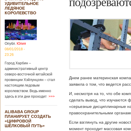
подозревают
УДИВИТЕЛЬНОЕ
ЛЕДЯНОЕ
КОРОЛЕВСТВО
Опубл.
Юлия
08/01/2018 -
23:26
Город Харбин –
административный центр
северо-восточной китайской
Днем ранее материнская компан
провинции Хэйлунцзян – стал
заявила о том, что ведется ра
настоящим ледовым
королевством. Ведь именно
И, несмотря на то, что обе ко
здесь в эти дни проходит
>>>
сделать вывод, что изучаются 
«серьезные дисциплинарные на
ALIBABA GROUP
правоохранительными органами
ПЛАНИРУЕТ СОЗДАТЬ
«ЦИФРОВОЙ
Если взглянуть на другие новос
ШЁЛКОВЫЙ ПУТЬ»
момент проходит массовая ком