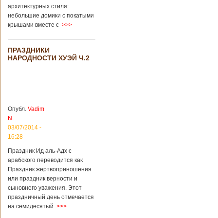
архитектурных стиля:
небольшие домики с покатыми
крышами вместе с
>>>
ПРАЗДНИКИ
НАРОДНОСТИ ХУЭЙ Ч.2
Опубл.
Vadim
N.
03/07/2014 -
16:28
Праздник Ид аль-Адх с
арабского переводится как
Праздник жертвоприношения
или праздник верности и
сыновнего уважения. Этот
праздничный день отмечается
на семидесятый
>>>