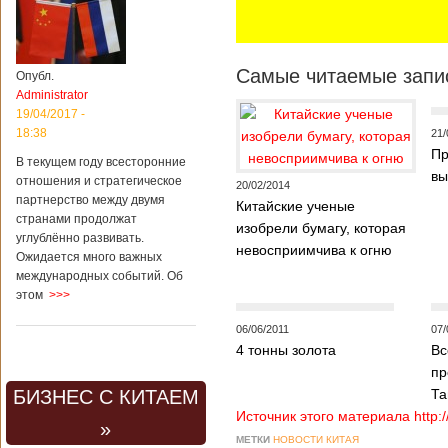
Самые читаемые запис
Опубл.
Administrator
19/04/2017 -
18:38
21/
Пр
В текущем году всесторонние
вы
отношения и стратегическое
20/02/2014
партнерство между двумя
Китайские ученые
странами продолжат
изобрели бумагу, которая
углублённо развивать.
невосприимчива к огню
Ожидается много важных
международных событий. Об
этом
>>>
06/06/2011
07/
4 тонны золота
Вс
пр
БИЗНЕС С КИТАЕМ
Та
Источник этого материала http:
»
МЕТКИ
НОВОСТИ КИТАЯ