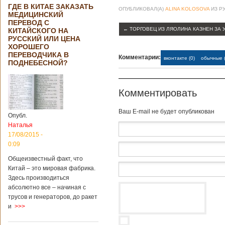
ГДЕ В КИТАЕ ЗАКАЗАТЬ
ОПУБЛИКОВАЛ(А)
ALINA KOLOSOVA
ИЗ Р
МЕДИЦИНСКИЙ
ПЕРЕВОД С
←
ТОРГОВЕЦ ИЗ ЛЯОЛИНА КАЗНЕН ЗА 
КИТАЙСКОГО НА
РУССКИЙ ИЛИ ЦЕНА
ХОРОШЕГО
ПЕРЕВОДЧИКА В
Комментарии:
вконтакте (0)
обычные (
ПОДНЕБЕСНОЙ?
Комментировать
Baш E-mail не будет опубликован
Опубл.
Наталья
17/08/2015 -
0:09
Общеизвестный факт, что
Китай – это мировая фабрика.
Здесь производиться
абсолютно все – начиная с
трусов и генераторов, до ракет
и
>>>