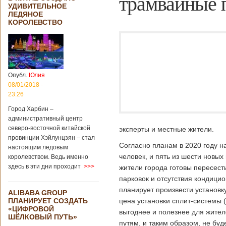
трамвайные 
УДИВИТЕЛЬНОЕ
ЛЕДЯНОЕ
КОРОЛЕВСТВО
Опубл.
Юлия
08/01/2018 -
23:26
Город Харбин –
административный центр
северо-восточной китайской
эксперты и местные жители.
провинции Хэйлунцзян – стал
Согласно планам в 2020 году 
настоящим ледовым
человек, и пять из шести новых
королевством. Ведь именно
здесь в эти дни проходит
>>>
жители города готовы пересест
парковок и отсутствия кондицио
планирует произвести установку
ALIBABA GROUP
ПЛАНИРУЕТ СОЗДАТЬ
цена установки сплит-системы 
«ЦИФРОВОЙ
выгоднее и полезнее для жител
ШЁЛКОВЫЙ ПУТЬ»
путям, и таким образом, не бу