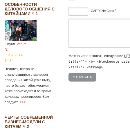
ОСОБЕННОСТИ
ДЕЛОВОГО ОБЩЕНИЯ С
*
CAPTCHA Code
КИТАЙЦАМИ Ч.1
дсф
Опубл.
Vadim
N.
03/07/2014 -
Можно использовать следующие
HT
14:34
title=""> <b> <blockquote cite
<strike> <strong>
Человек, впервые
столкнувшийся с манерой
поведения китайцев в быту,
часто бывает обескуражен.
Тоже происходит и во время
деловых переговоров. Вам
следует
>>>
ЧЕРТЫ СОВРЕМЕННОЙ
БИЗНЕС-МОДЕЛИ С
КИТАЕМ Ч.2