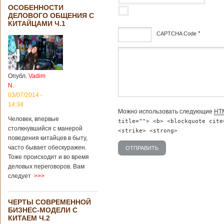
ОСОБЕННОСТИ
ДЕЛОВОГО ОБЩЕНИЯ С
КИТАЙЦАМИ Ч.1
*
CAPTCHA Code
дсф
Опубл.
Vadim
N.
03/07/2014 -
14:34
Можно использовать следующие
HT
Человек, впервые
title=""> <b> <blockquote cite
столкнувшийся с манерой
<strike> <strong>
поведения китайцев в быту,
часто бывает обескуражен.
Тоже происходит и во время
деловых переговоров. Вам
следует
>>>
ЧЕРТЫ СОВРЕМЕННОЙ
БИЗНЕС-МОДЕЛИ С
КИТАЕМ Ч.2