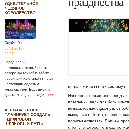
празднества
УДИВИТЕЛЬНОЕ
ЛЕДЯНОЕ
КОРОЛЕВСТВО
Опубл.
Юлия
08/01/2018 -
23:26
Город Харбин –
административный центр
северо-восточной китайской
провинции Хэйлунцзян – стал
настоящим ледовым
неделю» или ввести систему о
королевством. Ведь именно
здесь в эти дни проходит
>>>
Населению такие идеи вряд ли 
праздники, ведь для большинс
возможностью отдохнуть от раб
ALIBABA GROUP
ПЛАНИРУЕТ СОЗДАТЬ
выходные в Пекин, он все врем
«ЦИФРОВОЙ
попутешествовать. Причем про
ШЁЛКОВЫЙ ПУТЬ»
страну, в которой отнюдь не ма