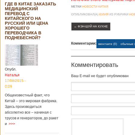
ГДЕ В КИТАЕ ЗАКАЗАТЬ
МЕТКИ
НОВОСТИ КИТАЯ
МЕДИЦИНСКИЙ
ПЕРЕВОД С
ОПУБЛИКОВАЛ(А)
ЮЛИЯ
ИЗ РУБРИКИ
НО
КИТАЙСКОГО НА
РУССКИЙ ИЛИ ЦЕНА
←
ФЭН-ШУЙ НА КУХНЕ
ХОРОШЕГО
ПЕРЕВОДЧИКА В
ПОДНЕБЕСНОЙ?
Комментарии:
вконтакте (0)
обычные (
Комментировать
Опубл.
Наталья
Baш E-mail не будет опубликован
17/08/2015 -
0:09
Общеизвестный факт, что
Китай – это мировая фабрика.
Здесь производиться
абсолютно все – начиная с
трусов и генераторов, до ракет
и
>>>