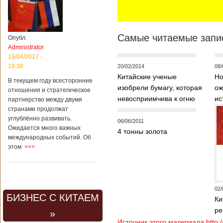
Самые читаемые запис
Опубл.
Administrator
19/04/2017 -
18:38
20/02/2014
08/
Китайские ученые
Но
В текущем году всесторонние
изобрели бумагу, которая
ож
отношения и стратегическое
невосприимчива к огню
ис
партнерство между двумя
странами продолжат
углублённо развивать.
06/06/2011
Ожидается много важных
4 тонны золота
международных событий. Об
этом
>>>
02/
БИЗНЕС С КИТАЕМ
Ки
ре
»
Источник этого материала http: