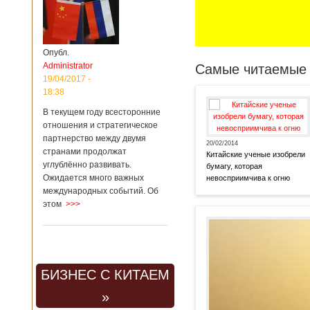
Опубл.
Administrator
Самые читаемые 
19/04/2017 -
18:38
В текущем году всесторонние
отношения и стратегическое
партнерство между двумя
20/02/2014
странами продолжат
Китайские ученые изобрели
углублённо развивать.
бумагу, которая
Ожидается много важных
невосприимчива к огню
международных событий. Об
этом
>>>
БИЗНЕС С КИТАЕМ
»