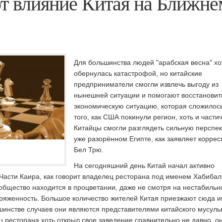
т влияние Китая на Ближне
Для большинства людей "арабская весна" хо
обернулась катастрофой, но китайские
предприниматели смогли извлечь выгоду из
нынешней ситуации и помогают восстановит
экономическую ситуацию, которая сложилос
того, как США покинули регион, хоть и части
Китайцы смогли разглядеть сильную перспек
уже разорённом Египте, как заявляет корре
Бел Трю.
На сегодняшний день Китай начал активно
 Части Каира, как говорит владелец ресторана под именем Хабибал
общество находится в процветании, даже не смотря на нестабильн
ряженность. Большое количество жителей Китая приезжают сюда 
ьшинстве случаев они являются представителями китайского мусуль
 ресторана хоть открыл свое заведение сравнительно не давно, он