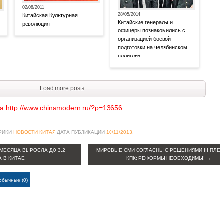
02/08/2011
28/05/2014
Китайская Культурная
Китайские генералы и
революция
офицеры познакомились с
организацией боевой
подготовки на челябинском
полигоне
Load more posts
а http://www.chinamodern.ru/?p=13656
БРИКИ
НОВОСТИ КИТАЯ
ДАТА ПУБЛИКАЦИИ
10/11/2013
.
МЕСЯЦА ВЫРОСЛА ДО 3,2
МИРОВЫЕ СМИ СОГЛАСНЫ С РЕШЕНИЯМИ III ПЛЕ
 В КИТАЕ
КПК: РЕФОРМЫ НЕОБХОДИМЫ!
→
обычные (0)