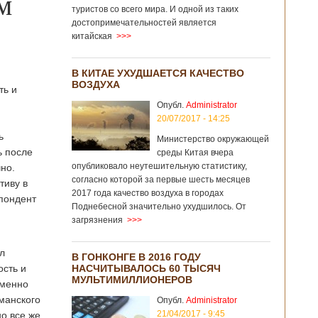
м
туристов со всего мира. И одной из таких
достопримечательностей является
китайская
>>>
В КИТАЕ УХУДШАЕТСЯ КАЧЕСТВО
ВОЗДУХА
ть и
Опубл.
Administrator
20/07/2017 - 14:25
ь
Министерство окружающей
ь после
среды Китая вчера
опубликовало неутешительную статистику,
чно.
согласно которой за первые шесть месяцев
тиву в
2017 года качество воздуха в городах
спондент
Поднебесной значительно ухудшилось. От
загрязнения
>>>
л
В ГОНКОНГЕ В 2016 ГОДУ
ость и
НАСЧИТЫВАЛОСЬ 60 ТЫСЯЧ
МУЛЬТИМИЛЛИОНЕРОВ
именно
манского
Опубл.
Administrator
21/04/2017 - 9:45
о все же