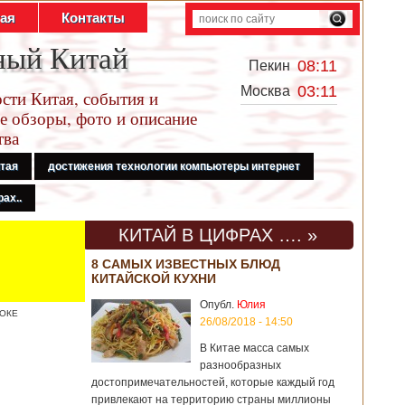
тая
Контакты
ный Китай
08:11
Пекин
03:11
Москва
сти Китая, события и
е обзоры, фото и описание
тва
итая
достижения технологии компьютеры интернет
ах..
КИТАЙ В ЦИФРАХ …. »
8 САМЫХ ИЗВЕСТНЫХ БЛЮД
КИТАЙСКОЙ КУХНИ
Опубл.
Юлия
ТОКЕ
26/08/2018 - 14:50
В Китае масса самых
разнообразных
достопримечательностей, которые каждый год
привлекают на территорию страны миллионы