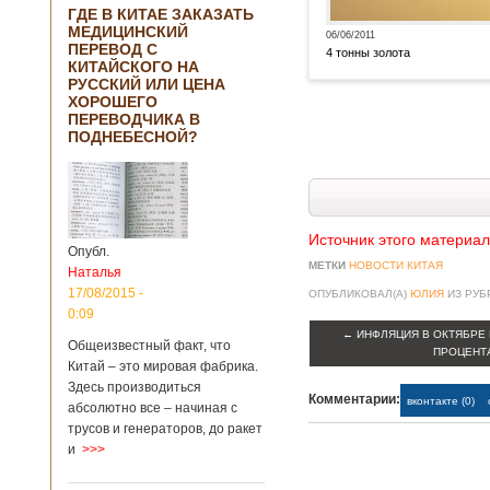
ГДЕ В КИТАЕ ЗАКАЗАТЬ
МЕДИЦИНСКИЙ
06/06/2011
ПЕРЕВОД С
4 тонны золота
КИТАЙСКОГО НА
РУССКИЙ ИЛИ ЦЕНА
ХОРОШЕГО
ПЕРЕВОДЧИКА В
ПОДНЕБЕСНОЙ?
Источник этого материал
Опубл.
МЕТКИ
НОВОСТИ КИТАЯ
Наталья
17/08/2015 -
ОПУБЛИКОВАЛ(А)
ЮЛИЯ
ИЗ РУ
0:09
←
ИНФЛЯЦИЯ В ОКТЯБРЕ 
Общеизвестный факт, что
ПРОЦЕНТА
Китай – это мировая фабрика.
Здесь производиться
Комментарии:
вконтакте (0)
абсолютно все – начиная с
трусов и генераторов, до ракет
и
>>>