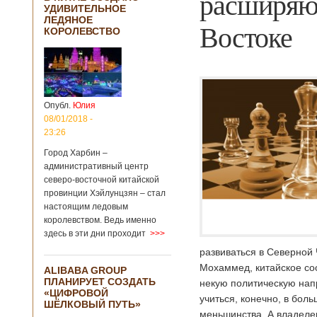
расширяю
УДИВИТЕЛЬНОЕ
ЛЕДЯНОЕ
Востоке
КОРОЛЕВСТВО
Опубл.
Юлия
08/01/2018 -
23:26
Город Харбин –
административный центр
северо-восточной китайской
провинции Хэйлунцзян – стал
настоящим ледовым
королевством. Ведь именно
здесь в эти дни проходит
>>>
развиваться в Северной
Мохаммед, китайское со
ALIBABA GROUP
ПЛАНИРУЕТ СОЗДАТЬ
некую политическую нап
«ЦИФРОВОЙ
учиться, конечно, в бол
ШЁЛКОВЫЙ ПУТЬ»
меньшинства. А владелец