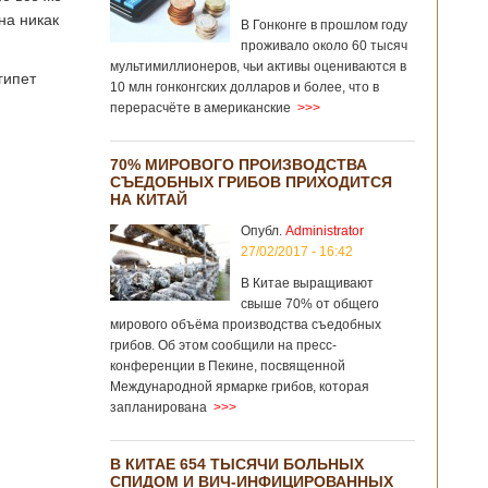
на никак
В Гонконге в прошлом году
проживало около 60 тысяч
мультимиллионеров, чьи активы оцениваются в
гипет
10 млн гонконгских долларов и более, что в
перерасчёте в американские
>>>
70% МИРОВОГО ПРОИЗВОДСТВА
СЪЕДОБНЫХ ГРИБОВ ПРИХОДИТСЯ
НА КИТАЙ
Опубл.
Administrator
27/02/2017 - 16:42
В Китае выращивают
свыше 70% от общего
мирового объёма производства съедобных
грибов. Об этом сообщили на пресс-
конференции в Пекине, посвященной
Международной ярмарке грибов, которая
запланирована
>>>
В КИТАЕ 654 ТЫСЯЧИ БОЛЬНЫХ
СПИДОМ И ВИЧ-ИНФИЦИРОВАННЫХ