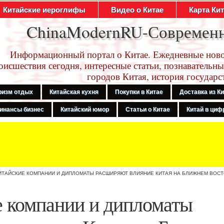
Китайские иероглифы
Видео о Китае
Карта Ки
ChinaModernRU-Современ
Информационный портал о Китае. Ежедневные ново
оисшествия сегодня, интересные статьи, познавательны
городов Китая, история государс
ризм отдых
Китайская кухня
Покупки в Китае
Доставка из К
инансы бизнес
Китайский юмор
Статьи о Китае
Китай в цифр
ИТАЙСКИЕ КОМПАНИИ И ДИПЛОМАТЫ РАСШИРЯЮТ ВЛИЯНИЕ КИТАЯ НА БЛИЖНЕМ ВОС
 компании и дипломаты