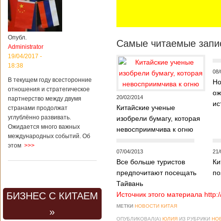
Опубл.
Самые читаемые запис
Administrator
19/04/2017 -
18:38
08/
В текущем году всесторонние
Но
отношения и стратегическое
ож
20/02/2014
партнерство между двумя
ис
Китайские ученые
странами продолжат
углублённо развивать.
изобрели бумагу, которая
Ожидается много важных
невосприимчива к огню
международных событий. Об
этом
>>>
07/04/2013
21/
Все больше туристов
Ки
предпочитают посещать
по
Тайвань
БИЗНЕС С КИТАЕМ
Источник этого материала http:
МЕТКИ
НОВОСТИ КИТАЯ
»
ОПУБЛИКОВАЛ(А)
ЮЛИЯ
ИЗ РУБРИКИ
НО