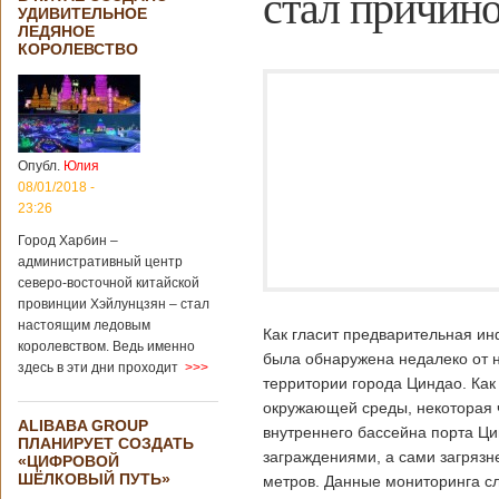
стал причин
УДИВИТЕЛЬНОЕ
ЛЕДЯНОЕ
КОРОЛЕВСТВО
Опубл.
Юлия
08/01/2018 -
23:26
Город Харбин –
административный центр
северо-восточной китайской
провинции Хэйлунцзян – стал
настоящим ледовым
Как гласит предварительная ин
королевством. Ведь именно
была обнаружена недалеко от
здесь в эти дни проходит
>>>
территории города Циндао. Как
окружающей среды, некоторая ч
ALIBABA GROUP
внутреннего бассейна порта Ц
ПЛАНИРУЕТ СОЗДАТЬ
заграждениями, а сами загрязн
«ЦИФРОВОЙ
ШЁЛКОВЫЙ ПУТЬ»
метров. Данные мониторинга сл