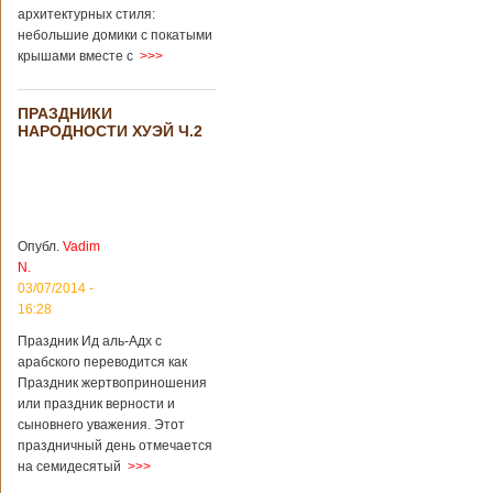
архитектурных стиля:
небольшие домики с покатыми
крышами вместе с
>>>
ПРАЗДНИКИ
НАРОДНОСТИ ХУЭЙ Ч.2
Опубл.
Vadim
N.
03/07/2014 -
16:28
Праздник Ид аль-Адх с
арабского переводится как
Праздник жертвоприношения
или праздник верности и
сыновнего уважения. Этот
праздничный день отмечается
на семидесятый
>>>