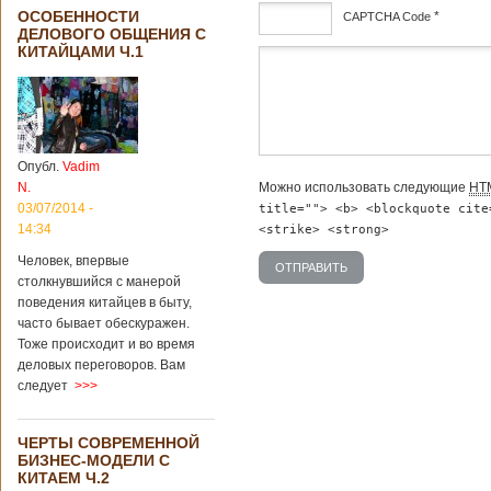
ОСОБЕННОСТИ
*
CAPTCHA Code
ДЕЛОВОГО ОБЩЕНИЯ С
КИТАЙЦАМИ Ч.1
дсф
Опубл.
Vadim
Можно использовать следующие
HT
N.
03/07/2014 -
title=""> <b> <blockquote cite
14:34
<strike> <strong>
Человек, впервые
столкнувшийся с манерой
поведения китайцев в быту,
часто бывает обескуражен.
Тоже происходит и во время
деловых переговоров. Вам
следует
>>>
ЧЕРТЫ СОВРЕМЕННОЙ
БИЗНЕС-МОДЕЛИ С
КИТАЕМ Ч.2