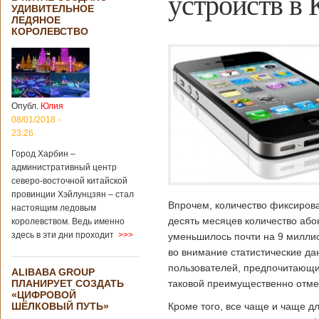
устройств в
УДИВИТЕЛЬНОЕ
ЛЕДЯНОЕ
КОРОЛЕВСТВО
Опубл.
Юлия
08/01/2018 -
23:26
Город Харбин –
административный центр
северо-восточной китайской
провинции Хэйлунцзян – стал
Впрочем, количество фиксиров
настоящим ледовым
десять месяцев количество або
королевством. Ведь именно
здесь в эти дни проходит
>>>
уменьшилось почти на 9 миллио
во внимание статистические да
пользователей, предпочитающи
ALIBABA GROUP
ПЛАНИРУЕТ СОЗДАТЬ
таковой преимущественно отмеч
«ЦИФРОВОЙ
ШЁЛКОВЫЙ ПУТЬ»
Кроме того, все чаще и чаще 