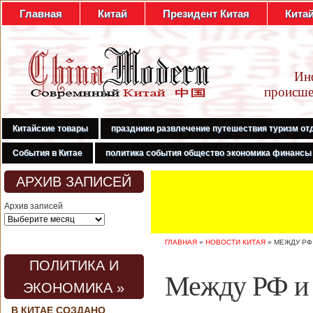
Главная
Китай
Президент Китая
Кита
Ин
происше
Китайские товары
праздники развлечение путешествия туризм от
События в Китае
политика события общество экономика финансы
АРХИВ ЗАПИСЕЙ
Архив записей
ГЛАВНАЯ
»
НОВОСТИ КИТАЯ
»
МЕЖДУ РФ
ПОЛИТИКА И
Между РФ и 
ЭКОНОМИКА »
В КИТАЕ СОЗДАНО