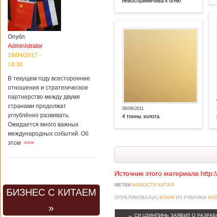
невосприимчива к огню
Опубл.
Administrator
19/04/2017 -
18:38
В текущем году всесторонние
отношения и стратегическое
партнерство между двумя
странами продолжат
06/06/2011
углублённо развивать.
4 тонны золота
Ожидается много важных
международных событий. Об
этом
>>>
Источник этого материала http:
МЕТКИ
НОВОСТИ КИТАЯ
БИЗНЕС С КИТАЕМ
ОПУБЛИКОВАЛ(А)
ЮЛИЯ
ИЗ РУБРИКИ
НО
»
←
СИ ЦЗИНПИНЬ ЗАЯВИЛ О РАЗРА