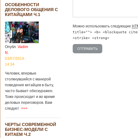
ОСОБЕННОСТИ
ДЕЛОВОГО ОБЩЕНИЯ С
КИТАЙЦАМИ Ч.1
Можно использовать следующие
HT
title=""> <b> <blockquote cite
<strike> <strong>
Опубл.
Vadim
N.
03/07/2014 -
14:34
Человек, впервые
столкнувшийся с манерой
поведения китайцев в быту,
часто бывает обескуражен.
Тоже происходит и во время
деловых переговоров. Вам
следует
>>>
ЧЕРТЫ СОВРЕМЕННОЙ
БИЗНЕС-МОДЕЛИ С
КИТАЕМ Ч.2