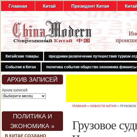
Главная
Китай
Президент Китая
Кита
Ин
происше
Китайские товары
праздники развлечение путешествия туризм от
События в Китае
политика события общество экономика финансы
АРХИВ ЗАПИСЕЙ
Архив записей
ГЛАВНАЯ
»
НОВОСТИ КИТАЯ
»
ГРУЗОВОЕ
ПОЛИТИКА И
Грузовое суд
ЭКОНОМИКА »
В КИТАЕ СОЗДАНО