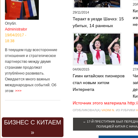
20/
Ки
29/11/2014
из
Теракт в уезде Шачхэ: 15
Опубл.
не
убитых, 14 раненых
Administrator
19/04/2017 -
18:38
В текущем году всесторонние
отношения и стратегическое
партнерство между двумя
странами продолжат
04/06/2015
27/
углублённо развивать.
Гимн китайских пионеров
Чи
Ожидается много важных
стал новым хитом
за
международных событий. Об
Интернета
де
этом
>>>
Ки
Источник этого материала http:
ОПУБЛИКОВАЛ(А)
VADIM N.
ИЗ РУБРИКИ
БИЗНЕС С КИТАЕМ
←
17-Й ПРЕСТУПНИК БЫЛ ПЕРЕД
ПОЛИЦИЕЙ КИТАЯ С НАЧА
»