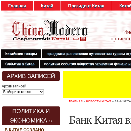
Главная
Китай
Президент Китая
Кита
Ин
происше
Китайские товары
праздники развлечение путешествия туризм от
События в Китае
политика события общество экономика финансы
АРХИВ ЗАПИСЕЙ
Архив записей
ГЛАВНАЯ
»
НОВОСТИ КИТАЯ
»
БАНК КИТ
ПОЛИТИКА И
Банк Китая 
ЭКОНОМИКА »
В КИТАЕ СОЗДАНО