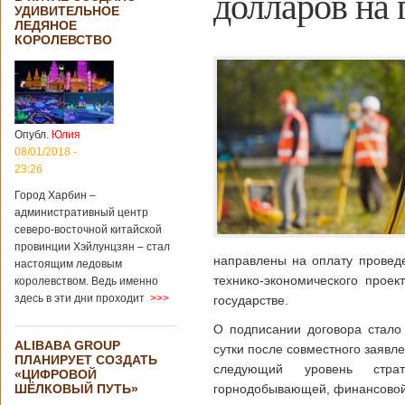
долларов на 
УДИВИТЕЛЬНОЕ
ЛЕДЯНОЕ
КОРОЛЕВСТВО
Опубл.
Юлия
08/01/2018 -
23:26
Город Харбин –
административный центр
северо-восточной китайской
провинции Хэйлунцзян – стал
направлены на оплату проведе
настоящим ледовым
технико-экономического прое
королевством. Ведь именно
здесь в эти дни проходит
>>>
государстве.
О подписании договора стало
ALIBABA GROUP
сутки после совместного заявл
ПЛАНИРУЕТ СОЗДАТЬ
следующий уровень страте
«ЦИФРОВОЙ
ШЁЛКОВЫЙ ПУТЬ»
горнодобывающей, финансовой 