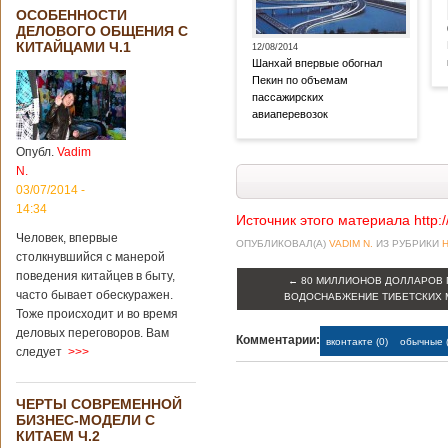
ОСОБЕННОСТИ
ДЕЛОВОГО ОБЩЕНИЯ С
КИТАЙЦАМИ Ч.1
12/08/2014
Шанхай впервые обогнал
Пекин по объемам
пассажирских
авиаперевозок
Опубл.
Vadim
N.
03/07/2014 -
14:34
Источник этого материала http:
Человек, впервые
ОПУБЛИКОВАЛ(А)
VADIM N.
ИЗ РУБРИКИ
столкнувшийся с манерой
поведения китайцев в быту,
←
80 МИЛЛИОНОВ ДОЛЛАРОВ 
часто бывает обескуражен.
ВОДОСНАБЖЕНИЕ ТИБЕТСКИХ
Тоже происходит и во время
деловых переговоров. Вам
Комментарии:
вконтакте (0)
обычные (
следует
>>>
ЧЕРТЫ СОВРЕМЕННОЙ
БИЗНЕС-МОДЕЛИ С
КИТАЕМ Ч.2