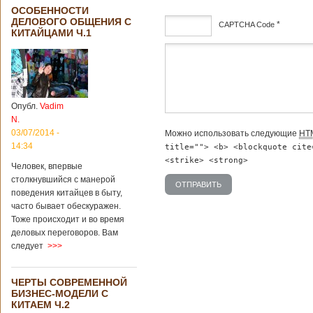
ОСОБЕННОСТИ
ДЕЛОВОГО ОБЩЕНИЯ С
*
CAPTCHA Code
КИТАЙЦАМИ Ч.1
дсф
Опубл.
Vadim
N.
03/07/2014 -
Можно использовать следующие
HT
14:34
title=""> <b> <blockquote cite
<strike> <strong>
Человек, впервые
столкнувшийся с манерой
поведения китайцев в быту,
часто бывает обескуражен.
Тоже происходит и во время
деловых переговоров. Вам
следует
>>>
ЧЕРТЫ СОВРЕМЕННОЙ
БИЗНЕС-МОДЕЛИ С
КИТАЕМ Ч.2