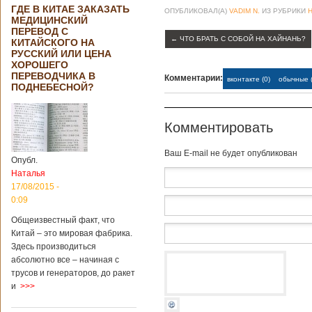
ГДЕ В КИТАЕ ЗАКАЗАТЬ
ОПУБЛИКОВАЛ(А)
VADIM N.
ИЗ РУБРИКИ
МЕДИЦИНСКИЙ
ПЕРЕВОД С
←
ЧТО БРАТЬ С СОБОЙ НА ХАЙНАНЬ?
КИТАЙСКОГО НА
РУССКИЙ ИЛИ ЦЕНА
ХОРОШЕГО
ПЕРЕВОДЧИКА В
Комментарии:
вконтакте (0)
обычные (
ПОДНЕБЕСНОЙ?
Комментировать
Baш E-mail не будет опубликован
Опубл.
Наталья
17/08/2015 -
0:09
Общеизвестный факт, что
Китай – это мировая фабрика.
Здесь производиться
абсолютно все – начиная с
трусов и генераторов, до ракет
и
>>>