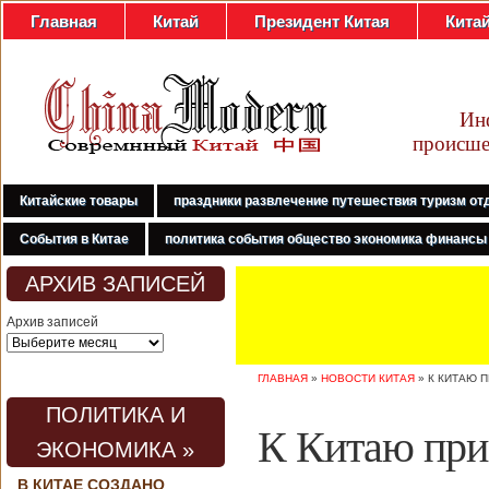
Главная
Китай
Президент Китая
Кита
Ин
происше
Китайские товары
праздники развлечение путешествия туризм от
События в Китае
политика события общество экономика финансы
АРХИВ ЗАПИСЕЙ
Архив записей
ГЛАВНАЯ
»
НОВОСТИ КИТАЯ
»
К КИТАЮ 
ПОЛИТИКА И
К Китаю при
ЭКОНОМИКА »
В КИТАЕ СОЗДАНО