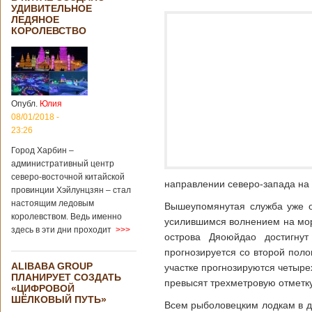
УДИВИТЕЛЬНОЕ
ЛЕДЯНОЕ
КОРОЛЕВСТВО
Опубл.
Юлия
08/01/2018 -
23:26
Город Харбин –
административный центр
северо-восточной китайской
направлении северо-запада на с
провинции Хэйлунцзян – стал
настоящим ледовым
Вышеупомянутая служба уже о
королевством. Ведь именно
усилившимся волнением на море
здесь в эти дни проходит
>>>
острова Дяоюйдао достигну
прогнозируется со второй пол
ALIBABA GROUP
участке прогнозируются четыр
ПЛАНИРУЕТ СОЗДАТЬ
превысят трехметровую отметку
«ЦИФРОВОЙ
ШЁЛКОВЫЙ ПУТЬ»
Всем рыболовецким лодкам в 