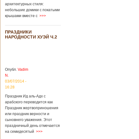
архитектурных стиля:
небольшие домики с покатыми
крышами вместе с
>>>
ПРАЗДНИКИ
НАРОДНОСТИ ХУЭЙ Ч.2
Опубл.
Vadim
N.
03/07/2014 -
16:28
Праздник Ид аль-Адх с
арабского переводится как
Праздник жертвоприношения
или праздник верности и
сыновнего уважения. Этот
праздничный день отмечается
на семидесятый
>>>