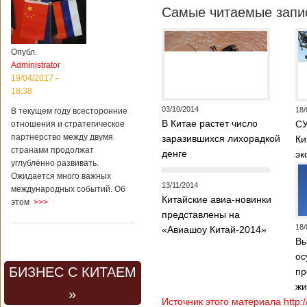
Самые читаемые запис
Опубл.
Administrator
19/04/2017 -
18:38
03/10/2014
18/
В текущем году всесторонние
В Китае растет число
СУ
отношения и стратегическое
партнерство между двумя
заразившихся лихорадкой
Ки
странами продолжат
денге
эк
углублённо развивать.
Ожидается много важных
13/11/2014
международных событий. Об
Китайские авиа-новинки
этом
>>>
представлены на
18/
«Авиашоу Китай-2014»
Вы
ос
БИЗНЕС С КИТАЕМ
пр
жи
»
Источник этого материала http: