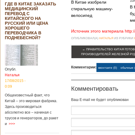
10/
В Китае изобрели
ГДЕ В КИТАЕ ЗАКАЗАТЬ
В 
МЕДИЦИНСКИЙ
стиральную машину-
ПЕРЕВОД С
бу
велосипед
КИТАЙСКОГО НА
ме
РУССКИЙ ИЛИ ЦЕНА
ХОРОШЕГО
Источник этого материала http:
ПЕРЕВОДЧИКА В
ПОДНЕБЕСНОЙ?
ОПУБЛИКОВАЛ(А)
НАТАЛЬЯ
ИЗ РУБРИКИ
←
ПРАВИТЕЛЬСТВО КИТАЯ ГОТО
ПРОИЗВОДИТЕЛЕЙ ЖЕЛЕЗНОЙ РУ
Комментарии:
вконтакте (0)
обычные (
Опубл.
Наталья
17/08/2015 -
0:09
Комментировать
Общеизвестный факт, что
Baш E-mail не будет опубликован
Китай – это мировая фабрика.
Здесь производиться
абсолютно все – начиная с
трусов и генераторов, до ракет
и
>>>