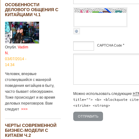
ОСОБЕННОСТИ
ДЕЛОВОГО ОБЩЕНИЯ С
КИТАЙЦАМИ Ч.1
*
CAPTCHA Code
Опубл.
Vadim
N.
дсф
03/07/2014 -
14:34
Человек, впервые
столкнувшийся с манерой
поведения китайцев в быту,
часто бывает обескуражен.
Можно использовать следующие
HT
Тоже происходит и во время
title=""> <b> <blockquote cite
деловых переговоров. Вам
<strike> <strong>
следует
>>>
ЧЕРТЫ СОВРЕМЕННОЙ
БИЗНЕС-МОДЕЛИ С
КИТАЕМ Ч.2