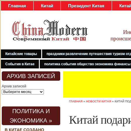
Главная
Китай
Президент Китая
Кита
Ин
происше
Китайские товары
праздники развлечение путешествия туризм от
События в Китае
политика события общество экономика финансы
АРХИВ ЗАПИСЕЙ
Архив записей
ГЛАВНАЯ
»
НОВОСТИ КИТАЯ
»
КИТАЙ ПО
ПОЛИТИКА И
Китай подар
ЭКОНОМИКА »
В КИТАЕ СОЗДАНО