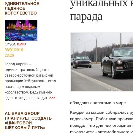
уникальных 
УДИВИТЕЛЬНОЕ
ЛЕДЯНОЕ
парада
КОРОЛЕВСТВО
Опубл.
Юлия
08/01/2018 -
23:26
Город Харбин –
административный центр
северо-восточной китайской
провинции Хэйлунцзян – стал
настоящим ледовым
королевством. Ведь именно
здесь в эти дни проходит
>>>
обладают аналогами в мире.
Каждая из машин собиралась р
ALIBABA GROUP
ПЛАНИРУЕТ СОЗДАТЬ
видеокамер. Работники произво
«ЦИФРОВОЙ
поведал, что для них огромная
ШЁЛКОВЫЙ ПУТЬ»
руководитель автомобильного 