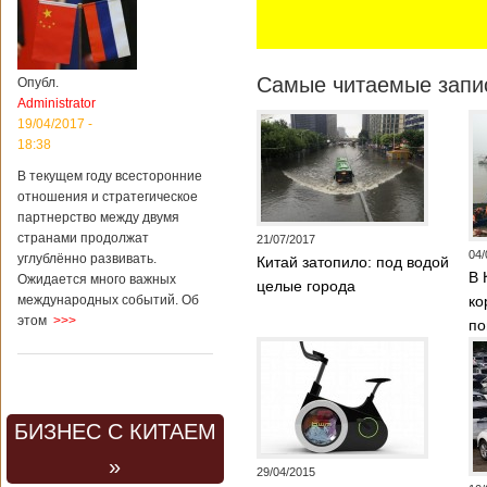
Самые читаемые запис
Опубл.
Administrator
19/04/2017 -
18:38
В текущем году всесторонние
отношения и стратегическое
партнерство между двумя
странами продолжат
21/07/2017
04/
углублённо развивать.
Китай затопило: под водой
В 
Ожидается много важных
целые города
международных событий. Об
ко
этом
>>>
по
БИЗНЕС С КИТАЕМ
»
29/04/2015