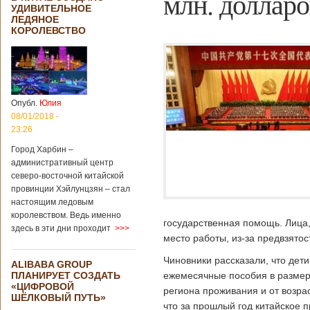
млн. долларо
УДИВИТЕЛЬНОЕ
ЛЕДЯНОЕ
КОРОЛЕВСТВО
Опубл.
Юлия
08/01/2018 -
23:26
Город Харбин –
административный центр
северо-восточной китайской
провинции Хэйлунцзян – стал
настоящим ледовым
королевством. Ведь именно
государственная помощь. Лица,
здесь в эти дни проходит
>>>
место работы, из-за предвзято
Чиновники рассказали, что дет
ALIBABA GROUP
ПЛАНИРУЕТ СОЗДАТЬ
ежемесячные пособия в размере
«ЦИФРОВОЙ
региона проживания и от возра
ШЁЛКОВЫЙ ПУТЬ»
что за прошлый год китайское 