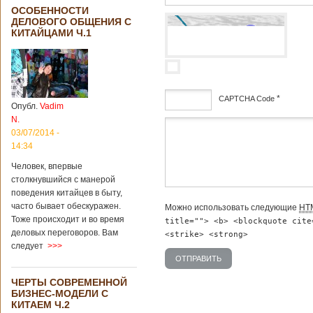
ОСОБЕННОСТИ
ДЕЛОВОГО ОБЩЕНИЯ С
КИТАЙЦАМИ Ч.1
*
CAPTCHA Code
Опубл.
Vadim
N.
дсф
03/07/2014 -
14:34
Человек, впервые
столкнувшийся с манерой
поведения китайцев в быту,
часто бывает обескуражен.
Можно использовать следующие
HT
Тоже происходит и во время
title=""> <b> <blockquote cite
деловых переговоров. Вам
<strike> <strong>
следует
>>>
ЧЕРТЫ СОВРЕМЕННОЙ
БИЗНЕС-МОДЕЛИ С
КИТАЕМ Ч.2