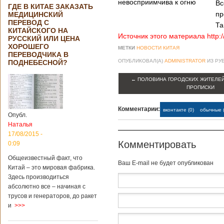
невосприимчива к огню
Вс
ГДЕ В КИТАЕ ЗАКАЗАТЬ
пр
МЕДИЦИНСКИЙ
ПЕРЕВОД С
Та
КИТАЙСКОГО НА
Источник этого материала http:
РУССКИЙ ИЛИ ЦЕНА
ХОРОШЕГО
МЕТКИ
НОВОСТИ КИТАЯ
ПЕРЕВОДЧИКА В
ОПУБЛИКОВАЛ(А)
ADMINISTRATOR
ИЗ РУ
ПОДНЕБЕСНОЙ?
←
ПОЛОВИНА ГОРОДСКИХ ЖИТЕЛЕЙ
ПРОПИСКИ
Комментарии:
вконтакте (0)
обычные (
Опубл.
Наталья
17/08/2015 -
Комментировать
0:09
Общеизвестный факт, что
Baш E-mail не будет опубликован
Китай – это мировая фабрика.
Здесь производиться
абсолютно все – начиная с
трусов и генераторов, до ракет
и
>>>