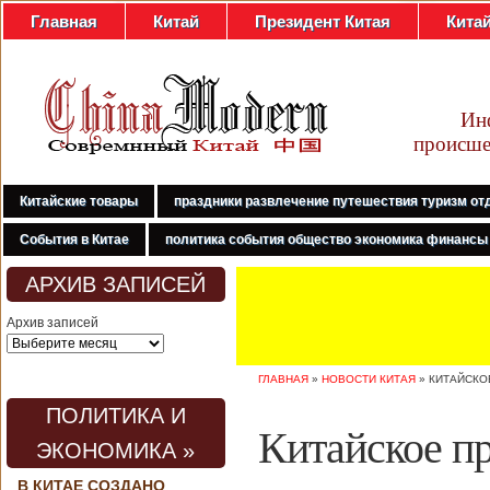
Главная
Китай
Президент Китая
Кита
Ин
происше
Китайские товары
праздники развлечение путешествия туризм от
События в Китае
политика события общество экономика финансы
АРХИВ ЗАПИСЕЙ
Архив записей
ГЛАВНАЯ
»
НОВОСТИ КИТАЯ
»
КИТАЙСКО
ПОЛИТИКА И
Китайское п
ЭКОНОМИКА »
В КИТАЕ СОЗДАНО