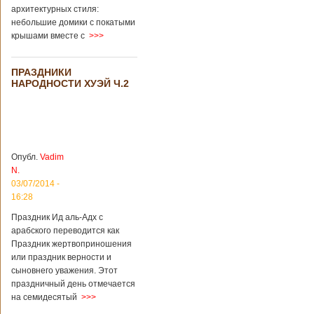
архитектурных стиля:
небольшие домики с покатыми
крышами вместе с
>>>
ПРАЗДНИКИ
НАРОДНОСТИ ХУЭЙ Ч.2
Опубл.
Vadim
N.
03/07/2014 -
16:28
Праздник Ид аль-Адх с
арабского переводится как
Праздник жертвоприношения
или праздник верности и
сыновнего уважения. Этот
праздничный день отмечается
на семидесятый
>>>