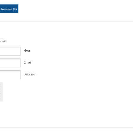
обычные (0)
кован
Имя
Email
Вебсайт