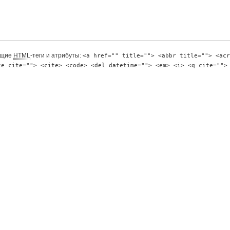
ющие
HTML
-теги и атрибуты:
<a href="" title=""> <abbr title=""> <acr
te cite=""> <cite> <code> <del datetime=""> <em> <i> <q cite="">