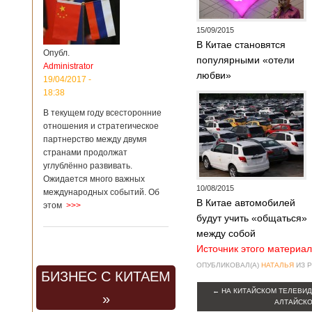
15/09/2015
В Китае становятся
Опубл.
популярными «отели
Administrator
любви»
19/04/2017 -
18:38
В текущем году всесторонние
отношения и стратегическое
партнерство между двумя
странами продолжат
углублённо развивать.
Ожидается много важных
10/08/2015
международных событий. Об
В Китае автомобилей
этом
>>>
будут учить «общаться»
между собой
Источник этого материал
ОПУБЛИКОВАЛ(А)
НАТАЛЬЯ
ИЗ 
БИЗНЕС С КИТАЕМ
←
НА КИТАЙСКОМ ТЕЛЕВИД
»
АЛТАЙСКО