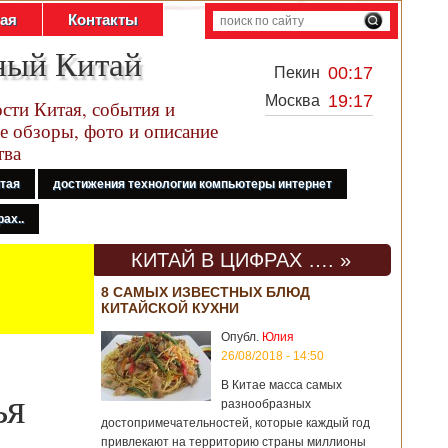
тая
Контакты
ный Китай
00:17
Пекин
19:17
Москва
сти Китая, события и
е обзоры, фото и описание
тва
итая
достижения технологии компьютеры интернет
ах..
КИТАЙ В ЦИФРАХ …. »
8 САМЫХ ИЗВЕСТНЫХ БЛЮД
КИТАЙСКОЙ КУХНИ
Опубл.
Юлия
26/08/2018 - 14:50
В Китае масса самых
ья
разнообразных
достопримечательностей, которые каждый год
привлекают на территорию страны миллионы