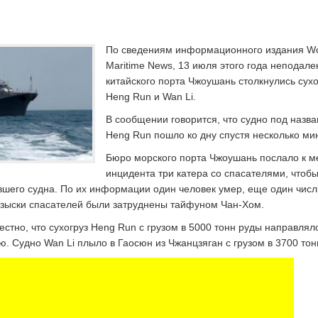
По сведениям информационного издания Wo
Maritime News, 13 июля этого года неподале
китайского порта Чжоушань столкнулись сух
Heng Run и Wan Li.
В сообщении говорится, что судно под назв
Heng Run пошло ко дну спустя несколько мин
Бюро морского порта Чжоушань послало к м
инцидента три катера со спасателями, чтоб
вшего судна. По их информации один человек умер, еще один числ
озыски спасателей были затруднены тайфуном Чан-Хом.
стно, что сухогруз Heng Run с грузом в 5000 тонн руды направлял
 Судно Wan Li плыло в Гаосюн из Чжанцзяган с грузом в 3700 тон