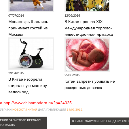
07/07/2014
12/09/2016
Монастырь Шаолинь
В Китае прошла XIX
принимает гостей из
международная торгово-
Москвы
инвестиционная ярмарка
29/04/2015
25/05/2015
В Китае изобрели
Китай запретит убивать не
стиральную машину-
рожденных девочек
велосипед
а http://www.chinamodern.ru/?p=24025
РУБРИКИ
НОВОСТИ КИТАЯ
ДАТА ПУБЛИКАЦИИ
14/07/2015
.
ЕНИИ ЗАПУСТИЛИ РЕКЛАМУ
В КИТАЕ ЗАПУСТИЛИ В ПРОДАЖУ ХЛЕ
ГО МАСЛА