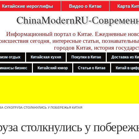
Китайские иероглифы
Видео о Китае
Карта Ки
ChinaModernRU-Современ
Информационный портал о Китае. Ежедневные ново
оисшествия сегодня, интересные статьи, познавательны
городов Китая, история государс
ризм отдых
Китайская кухня
Покупки в Китае
Доставка из К
инансы бизнес
Китайский юмор
Статьи о Китае
Китай в цифр
ВА СУХОГРУЗА СТОЛКНУЛИСЬ У ПОБЕРЕЖЬЯ КИТАЯ
руза столкнулись у побереж