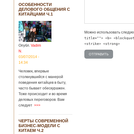
ОСОБЕННОСТИ
ДЕЛОВОГО ОБЩЕНИЯ С
КИТАЙЦАМИ Ч.1
Можно использовать следу
title=""> <b> <blockquo
<strike> <strong>
Опубл.
Vadim
N.
03/07/2014 -
14:34
Человек, впервые
столкнувшийся с манерой
поведения китайцев в быту,
часто бывает обескуражен.
Тоже происходит и во время
деловых переговоров. Вам
следует
>>>
ЧЕРТЫ СОВРЕМЕННОЙ
БИЗНЕС-МОДЕЛИ С
КИТАЕМ Ч.2