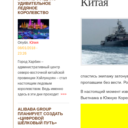
Китая
УДИВИТЕЛЬНОЕ
ЛЕДЯНОЕ
КОРОЛЕВСТВО
Опубл.
Юлия
08/01/2018 -
23:26
Город Харбин –
административный центр
северо-восточной китайской
спастись экипажу затону
провинции Хэйлунцзян – стал
пропавшим без вести. Р
настоящим ледовым
королевством. Ведь именно
В настоящий момент изве
здесь в эти дни проходит
>>>
Вьетнама в Южную Корею.
ALIBABA GROUP
ПЛАНИРУЕТ СОЗДАТЬ
«ЦИФРОВОЙ
ШЁЛКОВЫЙ ПУТЬ»