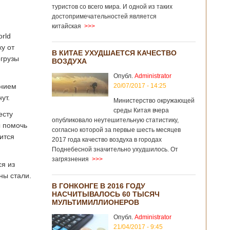
туристов со всего мира. И одной из таких
достопримечательностей является
китайская
>>>
rld
ку от
В КИТАЕ УХУДШАЕТСЯ КАЧЕСТВО
огрузы
ВОЗДУХА
Опубл.
Administrator
анием
20/07/2017 - 14:25
ут.
Министерство окружающей
среды Китая вчера
есту
опубликовало неутешительную статистику,
ы помочь
согласно которой за первые шесть месяцев
ится
2017 года качество воздуха в городах
Поднебесной значительно ухудшилось. От
загрязнения
>>>
ся из
ны стали.
В ГОНКОНГЕ В 2016 ГОДУ
НАСЧИТЫВАЛОСЬ 60 ТЫСЯЧ
МУЛЬТИМИЛЛИОНЕРОВ
Опубл.
Administrator
21/04/2017 - 9:45