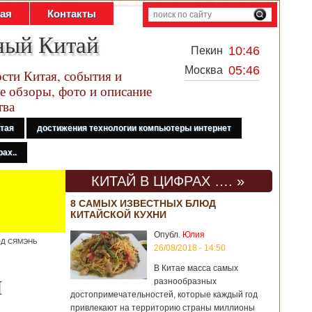
тая
Контакты
ный Китай
10:46
Пекин
05:46
Москва
сти Китая, события и
е обзоры, фото и описание
тва
итая
достижения технологии компьютеры интернет
ах..
КИТАЙ В ЦИФРАХ …. »
8 САМЫХ ИЗВЕСТНЫХ БЛЮД
КИТАЙСКОЙ КУХНИ
Опубл.
Юлия
ОД СЯМЭНЬ
26/08/2018 - 14:50
В Китае масса самых
н
разнообразных
достопримечательностей, которые каждый год
привлекают на территорию страны миллионы