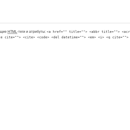
ющие
HTML
-теги и атрибуты:
<a href="" title=""> <abbr title=""> <acr
te cite=""> <cite> <code> <del datetime=""> <em> <i> <q cite="">