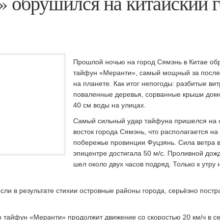
 обрушился на китайский 
Прошлой ночью на город Сямэнь в Китае об
тайфун «Меранти», самый мощный за после
на планете.
Как итог непогоды: разбитые ви
поваленные деревья, сорванные крыши домо
40 см воды на улицах.
Самый сильный удар тайфуна пришелся на 
восток города Сямэнь, что располагается на
побережье провинции Фуцзянь. Сила ветра 
эпицентре достигала 50 м/с. Проливной дож
шел около двух часов подряд. Только к утру
ли в результате стихии островные районы города, серьёзно постр
о тайфун «Меранти» продолжит движение со скоростью 20 км/ч в с