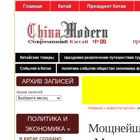
Главная
Китай
Президент Китая
пр
Китайские товары
праздники развлечение путешествия ту
События в Китае
политика события общество экономика ф
АРХИВ ЗАПИСЕЙ
Архив записей
ГЛАВНАЯ
»
НОВОСТИ КИТАЯ
»
М
ПОЛИТИКА И
Мощнейши
ЭКОНОМИКА »
В КИТАЕ СОЗДАНО