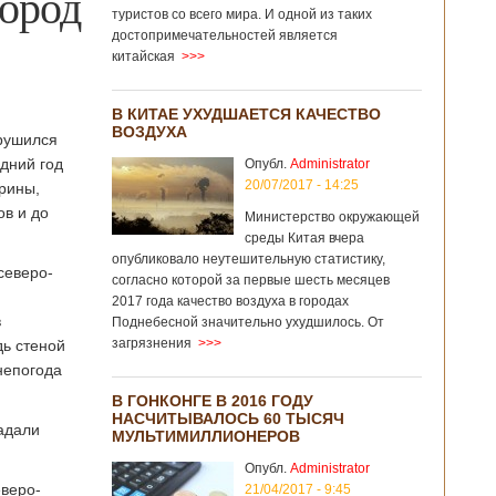
город
туристов со всего мира. И одной из таких
достопримечательностей является
китайская
>>>
В КИТАЕ УХУДШАЕТСЯ КАЧЕСТВО
ВОЗДУХА
рушился
дний год
Опубл.
Administrator
20/07/2017 - 14:25
трины,
в и до
Министерство окружающей
среды Китая вчера
опубликовало неутешительную статистику,
северо-
согласно которой за первые шесть месяцев
2017 года качество воздуха в городах
в
Поднебесной значительно ухудшилось. От
загрязнения
>>>
дь стеной
 непогода
В ГОНКОНГЕ В 2016 ГОДУ
НАСЧИТЫВАЛОСЬ 60 ТЫСЯЧ
адали
МУЛЬТИМИЛЛИОНЕРОВ
Опубл.
Administrator
еверо-
21/04/2017 - 9:45