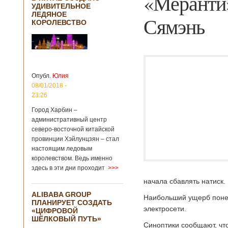
«Меранти»
УДИВИТЕЛЬНОЕ
ЛЕДЯНОЕ
Сямэнь
КОРОЛЕВСТВО
Опубл.
Юлия
08/01/2018 -
23:26
Город Харбин –
административный центр
северо-восточной китайской
провинции Хэйлунцзян – стал
настоящим ледовым
королевством. Ведь именно
здесь в эти дни проходит
>>>
начала сбавлять натиск.
ALIBABA GROUP
Наибольший ущерб понес
ПЛАНИРУЕТ СОЗДАТЬ
электросети.
«ЦИФРОВОЙ
ШЁЛКОВЫЙ ПУТЬ»
Синоптики сообщают, чт