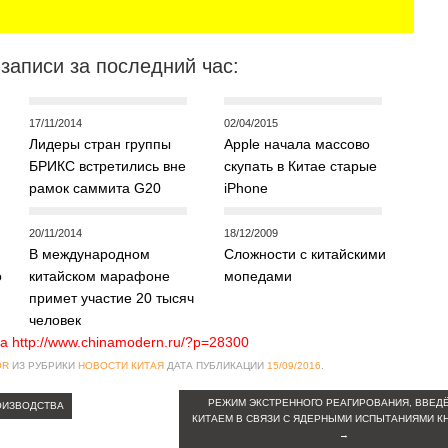
записи за последний час:
17/11/2014
02/04/2015
Лидеры стран группы
Apple начала массово
БРИКС встретились вне
скупать в Китае старые
рамок саммита G20
iPhone
20/11/2014
18/12/2009
В международном
Сложности с китайскими
о
китайском марафоне
мопедами
примет участие 20 тысяч
человек
а http://www.chinamodern.ru/?p=28300
OR
ИЗ РУБРИКИ
НОВОСТИ КИТАЯ
ДАТА ПУБЛИКАЦИИ
15/09/2016
.
РЕЖИМ ЭКСТРЕННОГО РЕАГИРОВАНИЯ, ВВЕД
ОИЗВОДСТВА
КИТАЕМ В СВЯЗИ С ЯДЕРНЫМИ ИСПЫТАНИЯМИ КН
→