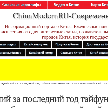
Китайские иероглифы
Видео о Китае
Карта Ки
ChinaModernRU-Современ
Информационный портал о Китае. Ежедневные ново
оисшествия сегодня, интересные статьи, познавательны
городов Китая, история государс
ризм отдых
Китайская кухня
Покупки в Китае
Доставка из К
инансы бизнес
Китайский юмор
Статьи о Китае
Китай в цифр
ОЩНЕЙШИЙ ЗА ПОСЛЕДНИЙ ГОД ТАЙФУН «МЕРАНТИ» ОБРУШИЛСЯ НА КИТАЙСКИЙ ГОР
й за последний год тайфу