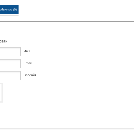
обычные (0)
кован
Имя
Email
Вебсайт