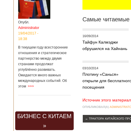
Самые читаемые 
Опубл.
Administrator
19/04/2017 -
16/09/2014
18:38
Тайфун Калмэджи
В текущем году всесторонние
обрушился на Хайнань
отношения и стратегическое
партнерство между двумя
странами продолжат
03/10/2014
углублённо развивать.
Плотину «Санься»
Ожидается много важных
открыли для бесплатног
международных событий. Об
этом
>>>
посещения
Источник этого материал
ОПУБЛИКОВАЛ(А)
ADMINISTRAT
БИЗНЕС С КИТАЕМ
←
ТРАКТОРА КИТАЙСКОГО ПР
»