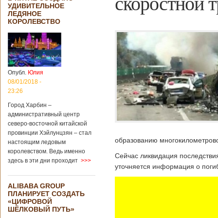
скоростной т
УДИВИТЕЛЬНОЕ
ЛЕДЯНОЕ
КОРОЛЕВСТВО
Опубл.
Юлия
08/01/2018 -
23:26
Город Харбин –
административный центр
северо-восточной китайской
провинции Хэйлунцзян – стал
образованию многокилометровой
настоящим ледовым
королевством. Ведь именно
Сейчас ликвидация последствия
здесь в эти дни проходит
>>>
уточняется информация о поги
ALIBABA GROUP
ПЛАНИРУЕТ СОЗДАТЬ
«ЦИФРОВОЙ
ШЁЛКОВЫЙ ПУТЬ»