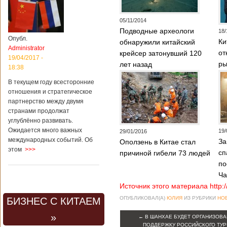
05/11/2014
Подводные археологи
18/
Опубл.
Ки
обнаружили китайский
Administrator
от
крейсер затонувший 120
19/04/2017 -
ры
лет назад
18:38
В текущем году всесторонние
отношения и стратегическое
партнерство между двумя
странами продолжат
углублённо развивать.
Ожидается много важных
19/
29/01/2016
международных событий. Об
За
Оползень в Китае стал
этом
>>>
сп
причиной гибели 73 людей
по
Ча
Источник этого материала http:
ОПУБЛИКОВАЛ(А)
ЮЛИЯ
ИЗ РУБРИКИ
НО
БИЗНЕС С КИТАЕМ
»
←
В ШАНХАЕ БУДЕТ ОРГАНИЗОВА
ПОДДЕРЖКУ РОССИЙСКОГО ТУР