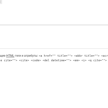
ющие
HTML
-теги и атрибуты:
<a href="" title=""> <abbr title=""> <acr
te cite=""> <cite> <code> <del datetime=""> <em> <i> <q cite="">