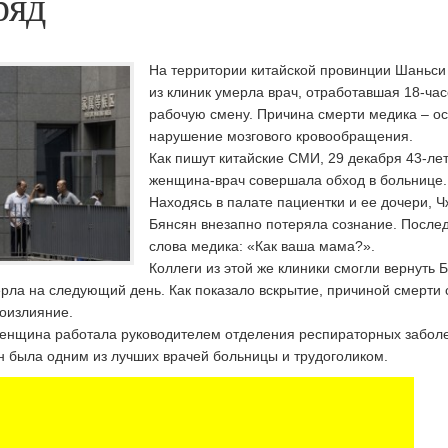
ряд
На территории китайской провинции Шаньси
из клиник умерла врач, отработавшая 18-ча
рабочую смену. Причина смерти медика – о
нарушение мозгового кровообращения.
Как пишут китайские СМИ, 29 декабря 43-ле
женщина-врач совершала обход в больнице.
Находясь в палате пациентки и ее дочери, 
Бянсян внезапно потеряла сознание. После
слова медика: «Как ваша мама?».
Коллеги из этой же клиники смогли вернуть 
ерла на следующий день. Как показало вскрытие, причиной смерти 
оизлияние.
женщина работала руководителем отделения респираторных забол
н была одним из лучших врачей больницы и трудоголиком.