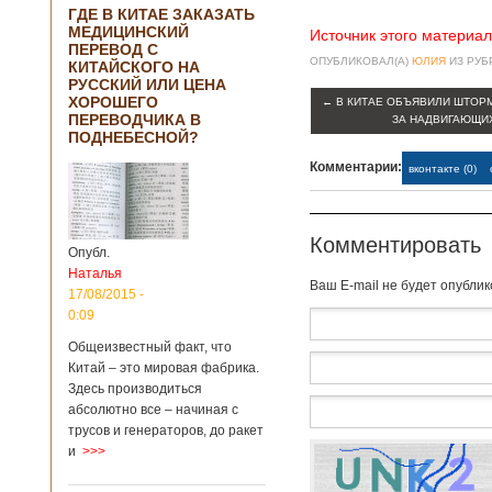
ГДЕ В КИТАЕ ЗАКАЗАТЬ
МЕДИЦИНСКИЙ
Источник этого материал
ПЕРЕВОД С
ОПУБЛИКОВАЛ(А)
ЮЛИЯ
ИЗ РУ
КИТАЙСКОГО НА
РУССКИЙ ИЛИ ЦЕНА
ХОРОШЕГО
←
В КИТАЕ ОБЪЯВИЛИ ШТОР
ПЕРЕВОДЧИКА В
ЗА НАДВИГАЮЩИ
ПОДНЕБЕСНОЙ?
Комментарии:
вконтакте (0)
Комментировать
Опубл.
Наталья
Baш E-mail не будет опубли
17/08/2015 -
0:09
Общеизвестный факт, что
Китай – это мировая фабрика.
Здесь производиться
абсолютно все – начиная с
трусов и генераторов, до ракет
и
>>>