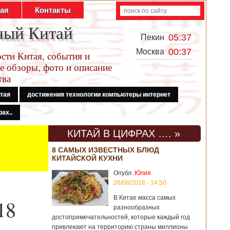
тая
Контакты
ный Китай
05:37
Пекин
00:37
Москва
сти Китая, события и
е обзоры, фото и описание
тва
итая
достижения технологии компьютеры интернет
ах..
КИТАЙ В ЦИФРАХ …. »
8 САМЫХ ИЗВЕСТНЫХ БЛЮД
КИТАЙСКОЙ КУХНИ
Опубл.
Юлия
26/08/2018 - 14:50
В Китае масса самых
18
разнообразных
достопримечательностей, которые каждый год
привлекают на территорию страны миллионы