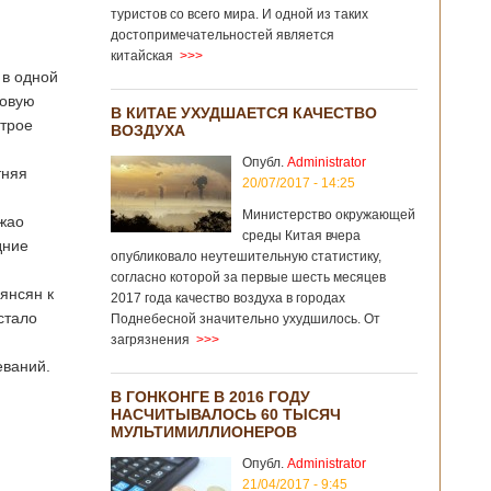
туристов со всего мира. И одной из таких
достопримечательностей является
китайская
>>>
 в одной
совую
В КИТАЕ УХУДШАЕТСЯ КАЧЕСТВО
строе
ВОЗДУХА
Опубл.
Administrator
тняя
20/07/2017 - 14:25
Министерство окружающей
Чжао
среды Китая вчера
дние
опубликовало неутешительную статистику,
согласно которой за первые шесть месяцев
Бянсян к
2017 года качество воздуха в городах
стало
Поднебесной значительно ухудшилось. От
загрязнения
>>>
еваний.
В ГОНКОНГЕ В 2016 ГОДУ
НАСЧИТЫВАЛОСЬ 60 ТЫСЯЧ
МУЛЬТИМИЛЛИОНЕРОВ
Опубл.
Administrator
21/04/2017 - 9:45