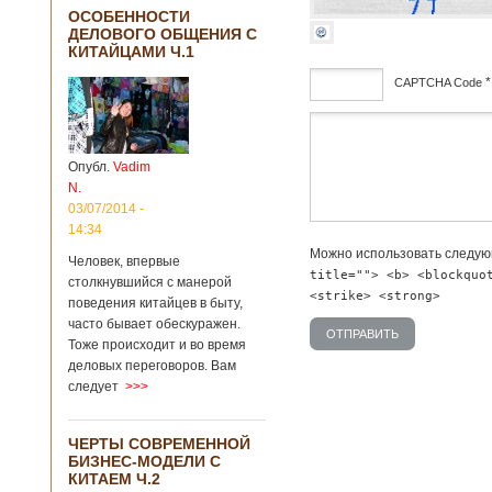
ОСОБЕННОСТИ
ДЕЛОВОГО ОБЩЕНИЯ С
КИТАЙЦАМИ Ч.1
*
CAPTCHA Code
дсф
Опубл.
Vadim
N.
03/07/2014 -
14:34
Можно использовать следу
Человек, впервые
title=""> <b> <blockquo
столкнувшийся с манерой
<strike> <strong>
поведения китайцев в быту,
часто бывает обескуражен.
Тоже происходит и во время
деловых переговоров. Вам
следует
>>>
ЧЕРТЫ СОВРЕМЕННОЙ
БИЗНЕС-МОДЕЛИ С
КИТАЕМ Ч.2