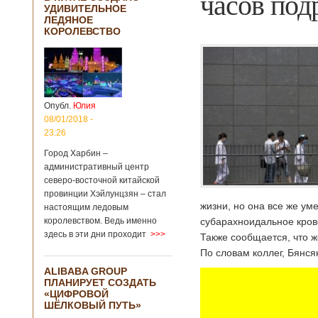
часов под
УДИВИТЕЛЬНОЕ
ЛЕДЯНОЕ
КОРОЛЕВСТВО
Опубл.
Юлия
08/01/2018 -
23:26
Город Харбин –
административный центр
северо-восточной китайской
провинции Хэйлунцзян – стал
жизни, но она все же ум
настоящим ледовым
королевством. Ведь именно
субарахноидальное кров
здесь в эти дни проходит
>>>
Также сообщается, что 
По словам коллег, Бянся
ALIBABA GROUP
ПЛАНИРУЕТ СОЗДАТЬ
«ЦИФРОВОЙ
ШЁЛКОВЫЙ ПУТЬ»