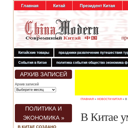
Главная
Китай
Президент Китая
пр
Китайские товары
праздники развлечение путешествия ту
События в Китае
политика события общество экономика ф
АРХИВ ЗАПИСЕЙ
Архив записей
ГЛАВНАЯ
»
НОВОСТИ КИТАЯ
»
В
ПОЛИТИКА И
В Китае у
ЭКОНОМИКА »
В КИТАЕ СОЗДАНО