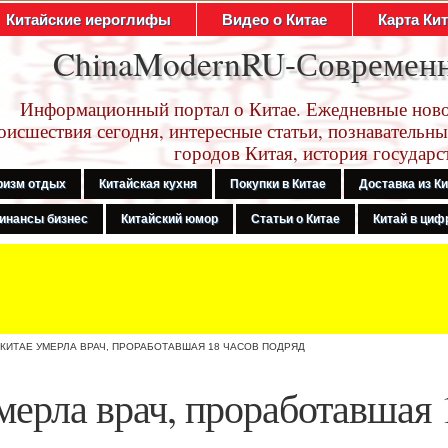
Китайские иероглифы
Видео о Китае
Карта Ки
ChinaModernRU-Современ
Информационный портал о Китае. Ежедневные ново
оисшествия сегодня, интересные статьи, познавательны
городов Китая, история государс
ризм отдых
Китайская кухня
Покупки в Китае
Доставка из К
инансы бизнес
Китайский юмор
Статьи о Китае
Китай в цифр
 КИТАЕ УМЕРЛА ВРАЧ, ПРОРАБОТАВШАЯ 18 ЧАСОВ ПОДРЯД
мерла врач, проработавшая 