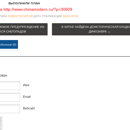
выполнили план
а http://www.chinamodern.ru/?p=30609
БРИКИ
НОВОСТИ КИТАЯ
ДАТА ПУБЛИКАЦИИ
04/01/2018
.
МОВОЕ ПРЕДУПРЕЖДЕНИЕ ИЗ-
В КИТАЕ НАЙДЕНА ДОИСТОРИЧЕСКАЯ КЛАДК
ХСЯ СНЕГОПАДОВ
ДИНОЗАВРА
→
обычные (0)
кован
Имя
Email
Вебсайт