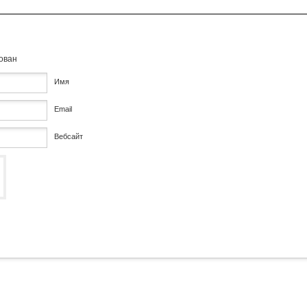
кован
Имя
Email
Вебсайт