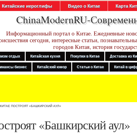
Китайские иероглифы
Видео о Китае
Карта Ки
ChinaModernRU-Современ
Информационный портал о Китае. Ежедневные ново
оисшествия сегодня, интересные статьи, познавательны
городов Китая, история государс
ризм отдых
Китайская кухня
Покупки в Китае
Доставка из К
инансы бизнес
Китайский юмор
Статьи о Китае
Китай в цифр
 КИТАЕ ПОСТРОЯТ «БАШКИРСКИЙ АУЛ»
остроят «Башкирский аул»