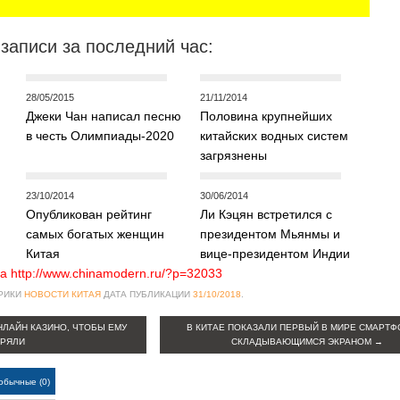
записи за последний час:
28/05/2015
21/11/2014
Джеки Чан написал песню
Половина крупнейших
в честь Олимпиады-2020
китайских водных систем
загрязнены
23/10/2014
30/06/2014
Опубликован рейтинг
Ли Кэцян встретился с
самых богатых женщин
президентом Мьянмы и
Китая
вице-президентом Индии
а http://www.chinamodern.ru/?p=32033
БРИКИ
НОВОСТИ КИТАЯ
ДАТА ПУБЛИКАЦИИ
31/10/2018
.
ЛАЙН КАЗИНО, ЧТОБЫ ЕМУ
В КИТАЕ ПОКАЗАЛИ ПЕРВЫЙ В МИРЕ СМАРТФ
РЯЛИ
СКЛАДЫВАЮЩИМСЯ ЭКРАНОМ
→
обычные (0)