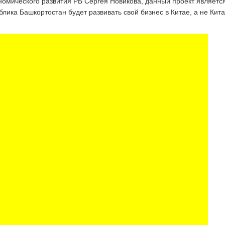
номического развития РБ Сергея Новикова, данный проект являетс
блика Башкортостан будет развивать свой бизнес в Китае, а не Кита