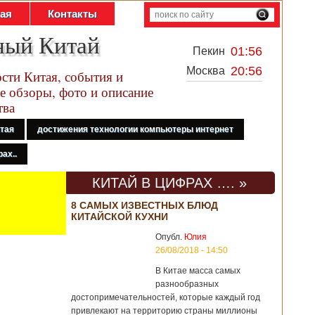
тая
Контакты
ный Китай
01:56
Пекин
20:56
Москва
сти Китая, события и
е обзоры, фото и описание
тва
итая
достижения технологии компьютеры интернет
ах..
КИТАЙ В ЦИФРАХ …. »
8 САМЫХ ИЗВЕСТНЫХ БЛЮД
КИТАЙСКОЙ КУХНИ
Опубл.
Юлия
26/08/2018 - 14:50
В Китае масса самых
разнообразных
достопримечательностей, которые каждый год
привлекают на территорию страны миллионы