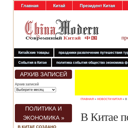
Главная
Китай
Президент Китая
пр
Китайские товары
праздники развлечение путешествия ту
События в Китае
политика события общество экономика ф
АРХИВ ЗАПИСЕЙ
Архив записей
ГЛАВНАЯ
»
НОВОСТИ КИТАЯ
»
В
ПОЛИТИКА И
В Китае п
ЭКОНОМИКА »
В КИТАЕ СОЗДАНО