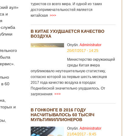
туристов со всего мира. И одной из таких
ский аул»
достопримечательностей является
са и
китайская
>>>
ая
-служба
В КИТАЕ УХУДШАЕТСЯ КАЧЕСТВО
ублики
ВОЗДУХА
Опубл.
Administrator
тельного
20/07/2017 - 14:25
 была
Министерство окружающей
ервис».
среды Китая вчера
опубликовало неутешительную статистику,
ельно
согласно которой за первые шесть месяцев
2017 года качество воздуха в городах
 в 60
Поднебесной значительно ухудшилось. От
загрязнения
>>>
на,
оторых и
В ГОНКОНГЕ В 2016 ГОДУ
НАСЧИТЫВАЛОСЬ 60 ТЫСЯЧ
МУЛЬТИМИЛЛИОНЕРОВ
ры,
Опубл.
Administrator
21/04/2017 - 9:45