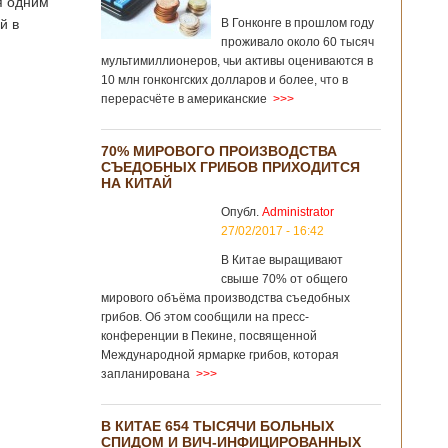
я одним
й в
В Гонконге в прошлом году
проживало около 60 тысяч
мультимиллионеров, чьи активы оцениваются в
10 млн гонконгских долларов и более, что в
перерасчёте в американские
>>>
70% МИРОВОГО ПРОИЗВОДСТВА
СЪЕДОБНЫХ ГРИБОВ ПРИХОДИТСЯ
НА КИТАЙ
Опубл.
Administrator
27/02/2017 - 16:42
В Китае выращивают
свыше 70% от общего
мирового объёма производства съедобных
грибов. Об этом сообщили на пресс-
конференции в Пекине, посвященной
Международной ярмарке грибов, которая
запланирована
>>>
В КИТАЕ 654 ТЫСЯЧИ БОЛЬНЫХ
СПИДОМ И ВИЧ-ИНФИЦИРОВАННЫХ