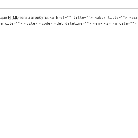
ющие
HTML
-теги и атрибуты:
<a href="" title=""> <abbr title=""> <acr
te cite=""> <cite> <code> <del datetime=""> <em> <i> <q cite="">