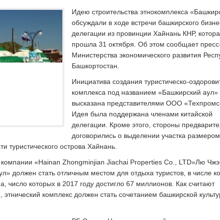
Идею строительства этнокомплекса «Башкир
обсуждали в ходе встречи башкирского бизне
делегации из провинции Хайнань КНР, котор
прошла 31 октября. Об этом сообщает пресс
Министерства экономического развития Респ
Башкортостан.
Инициатива создания туристическо-оздорови
комплекса под названием «Башкирский аул»
высказана представителями ООО «Техпромс
Идея была поддержана членами китайской
делегации. Кроме этого, стороны предварит
договорились о выделении участка размером
сти туристического острова Хайнань.
компании «Hainan Zhongminjian Jiachai Properties Co., LTD»Лю Чжэ
л» должен стать отличным местом для отдыха туристов, в числе к
а, число которых в 2017 году достигло 67 миллионов. Как считают
, этнический комплекс должен стать сочетанием башкирской культу