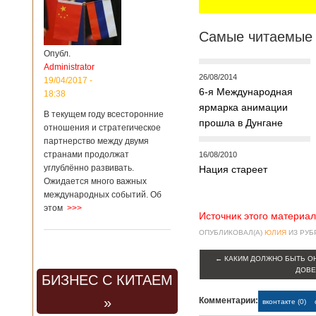
Самые читаемые 
Опубл.
Administrator
26/08/2014
19/04/2017 -
6-я Международная
18:38
ярмарка анимации
В текущем году всесторонние
прошла в Дунгане
отношения и стратегическое
партнерство между двумя
странами продолжат
16/08/2010
углублённо развивать.
Нация стареет
Ожидается много важных
международных событий. Об
этом
>>>
Источник этого материал
ОПУБЛИКОВАЛ(А)
ЮЛИЯ
ИЗ РУ
←
КАКИМ ДОЛЖНО БЫТЬ ОН
ДОВЕ
БИЗНЕС С КИТАЕМ
»
Комментарии:
вконтакте (0)