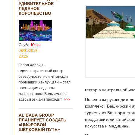
УДИВИТЕЛЬНОЕ
ЛЕДЯНОЕ
КОРОЛЕВСТВО
Опубл.
Юлия
08/01/2018 -
23:26
Город Харбин –
административный центр
северо-восточной китайской
провинции Хэйлунцзян – стал
настоящим ледовым
гектар в центральной ча
королевством. Ведь именно
По словам руководителя 
здесь в эти дни проходит
>>>
комплекс «Башкирский ау
туристы из Башкортостан
ALIBABA GROUP
представители китайской
ПЛАНИРУЕТ СОЗДАТЬ
«ЦИФРОВОЙ
искусства и медицины.
ШЁЛКОВЫЙ ПУТЬ»