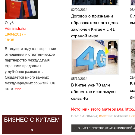
02/09/2014
06/
Договор о признании
6 
образовательного ценза
см
Опубл.
Administrator
заключен Китаем с 41
19/04/2017 -
страной мира
18:38
В текущем году всесторонние
отношения и стратегическое
партнерство между двумя
странами продолжат
углублённо развивать.
Ожидается много важных
29/
05/12/2014
международных событий. Об
В 
В Китае уже 70 млн
этом
>>>
ск
абонентов используют
ди
связь 4G
Источник этого материала http:
ОПУБЛИКОВАЛ(А)
ЮЛИЯ
ИЗ РУБРИКИ
НО
БИЗНЕС С КИТАЕМ
»
←
В КИТАЕ ПОСТРОЯТ «БАШКИРСКИЙ 