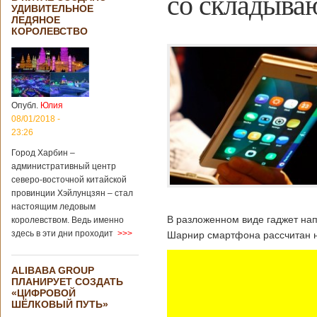
со складыва
УДИВИТЕЛЬНОЕ
ЛЕДЯНОЕ
КОРОЛЕВСТВО
Опубл.
Юлия
08/01/2018 -
23:26
Город Харбин –
административный центр
северо-восточной китайской
провинции Хэйлунцзян – стал
настоящим ледовым
В разложенном виде гаджет на
королевством. Ведь именно
здесь в эти дни проходит
>>>
Шарнир смартфона рассчитан на
ALIBABA GROUP
ПЛАНИРУЕТ СОЗДАТЬ
«ЦИФРОВОЙ
ШЁЛКОВЫЙ ПУТЬ»