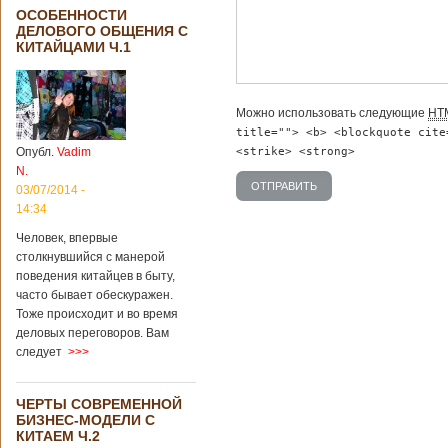
ОСОБЕННОСТИ
ДЕЛОВОГО ОБЩЕНИЯ С
КИТАЙЦАМИ Ч.1
Можно использовать следующие
HT
title=""> <b> <blockquote cite
<strike> <strong>
Опубл.
Vadim
N.
03/07/2014 -
14:34
Человек, впервые
столкнувшийся с манерой
поведения китайцев в быту,
часто бывает обескуражен.
Тоже происходит и во время
деловых переговоров. Вам
следует
>>>
ЧЕРТЫ СОВРЕМЕННОЙ
БИЗНЕС-МОДЕЛИ С
КИТАЕМ Ч.2