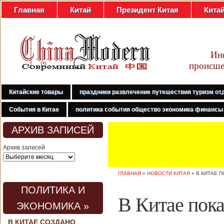
Главная
Китай
Президент Китая
Кита
Ин
происше
Китайские товары
праздники развлечение путешествия туризм от
События в Китае
политика события общество экономика финансы
АРХИВ ЗАПИСЕЙ
Архив записей
ГЛАВНАЯ
»
НОВОСТИ КИТАЯ
»
В КИТАЕ 
ПОЛИТИКА И
В Китае пок
ЭКОНОМИКА »
В КИТАЕ СОЗДАНО