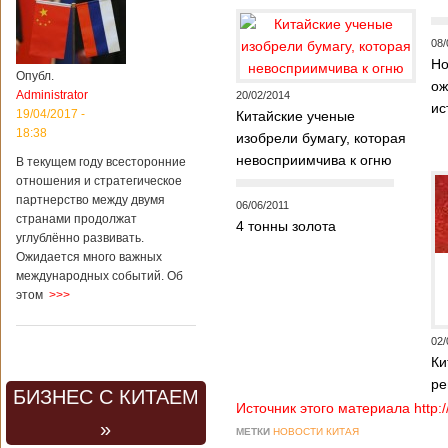
08/
Но
Опубл.
ож
Administrator
20/02/2014
ис
19/04/2017 -
Китайские ученые
18:38
изобрели бумагу, которая
невосприимчива к огню
В текущем году всесторонние
отношения и стратегическое
партнерство между двумя
06/06/2011
странами продолжат
4 тонны золота
углублённо развивать.
Ожидается много важных
международных событий. Об
этом
>>>
02/
Ки
ре
БИЗНЕС С КИТАЕМ
Источник этого материала http:
»
МЕТКИ
НОВОСТИ КИТАЯ