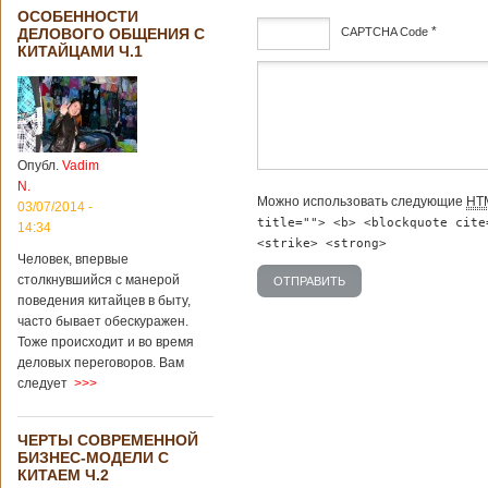
ОСОБЕННОСТИ
*
CAPTCHA Code
ДЕЛОВОГО ОБЩЕНИЯ С
КИТАЙЦАМИ Ч.1
дсф
Опубл.
Vadim
N.
Можно использовать следующие
HT
03/07/2014 -
title=""> <b> <blockquote cite
14:34
<strike> <strong>
Человек, впервые
столкнувшийся с манерой
поведения китайцев в быту,
часто бывает обескуражен.
Тоже происходит и во время
деловых переговоров. Вам
следует
>>>
ЧЕРТЫ СОВРЕМЕННОЙ
БИЗНЕС-МОДЕЛИ С
КИТАЕМ Ч.2