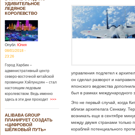
УДИВИТЕЛЬНОЕ
ЛЕДЯНОЕ
КОРОЛЕВСТВО
Опубл.
Юлия
08/01/2018 -
23:26
Город Харбин –
административный центр
управления подлетел к архипел
северо-восточной китайской
он сделал разворот и направил
провинции Хэйлунцзян – стал
японского ведомства дополнили
настоящим ледовым
был в рамках международного з
королевством. Ведь именно
здесь в эти дни проходит
>>>
Это не первый случай, когда 
вблизи архипелага Сенкаку. Тер
ALIBABA GROUP
возникать еще в сентябре мину
ПЛАНИРУЕТ СОЗДАТЬ
между двумя странами только п
«ЦИФРОВОЙ
кораблей потенциального проти
ШЁЛКОВЫЙ ПУТЬ»