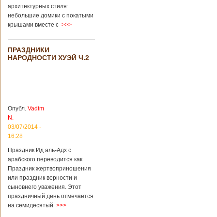
архитектурных стиля:
небольшие домики с покатыми
крышами вместе с
>>>
ПРАЗДНИКИ
НАРОДНОСТИ ХУЭЙ Ч.2
Опубл.
Vadim
N.
03/07/2014 -
16:28
Праздник Ид аль-Адх с
арабского переводится как
Праздник жертвоприношения
или праздник верности и
сыновнего уважения. Этот
праздничный день отмечается
на семидесятый
>>>