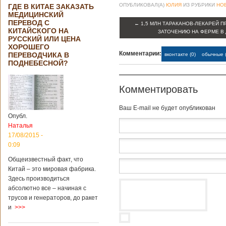
ОПУБЛИКОВАЛ(А)
ЮЛИЯ
ИЗ РУБРИКИ
НО
ГДЕ В КИТАЕ ЗАКАЗАТЬ
МЕДИЦИНСКИЙ
ПЕРЕВОД С
←
1,5 МЛН ТАРАКАНОВ-ЛЕКАРЕЙ 
КИТАЙСКОГО НА
ЗАТОЧЕНИЮ НА ФЕРМЕ В
РУССКИЙ ИЛИ ЦЕНА
ХОРОШЕГО
Комментарии:
ПЕРЕВОДЧИКА В
вконтакте (0)
обычные (
ПОДНЕБЕСНОЙ?
Комментировать
Baш E-mail не будет опубликован
Опубл.
Наталья
17/08/2015 -
0:09
Общеизвестный факт, что
Китай – это мировая фабрика.
Здесь производиться
абсолютно все – начиная с
трусов и генераторов, до ракет
и
>>>