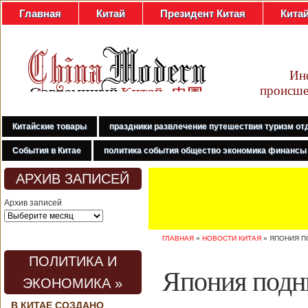
Главная
Китай
Президент Китая
Кита
Ин
происше
Китайские товары
праздники развлечение путешествия туризм от
События в Китае
политика события общество экономика финансы
АРХИВ ЗАПИСЕЙ
Архив записей
ГЛАВНАЯ
»
НОВОСТИ КИТАЯ
»
ЯПОНИЯ П
ПОЛИТИКА И
Япония подн
ЭКОНОМИКА »
В КИТАЕ СОЗДАНО