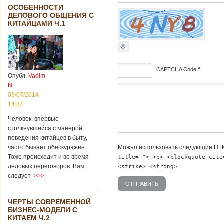
ОСОБЕННОСТИ
ДЕЛОВОГО ОБЩЕНИЯ С
КИТАЙЦАМИ Ч.1
*
CAPTCHA Code
Опубл.
Vadim
N.
дсф
03/07/2014 -
14:34
Человек, впервые
столкнувшийся с манерой
поведения китайцев в быту,
Можно использовать следующие
HT
часто бывает обескуражен.
Тоже происходит и во время
title=""> <b> <blockquote cite
деловых переговоров. Вам
<strike> <strong>
следует
>>>
ЧЕРТЫ СОВРЕМЕННОЙ
БИЗНЕС-МОДЕЛИ С
КИТАЕМ Ч.2