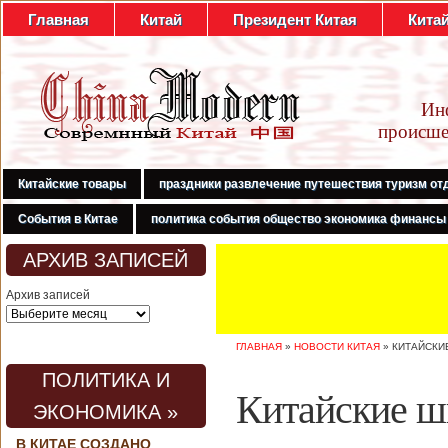
Главная
Китай
Президент Китая
Кита
Ин
происше
Китайские товары
праздники развлечение путешествия туризм от
События в Китае
политика события общество экономика финансы
АРХИВ ЗАПИСЕЙ
Архив записей
ГЛАВНАЯ
»
НОВОСТИ КИТАЯ
»
КИТАЙСКИ
ПОЛИТИКА И
Китайские шк
ЭКОНОМИКА »
В КИТАЕ СОЗДАНО