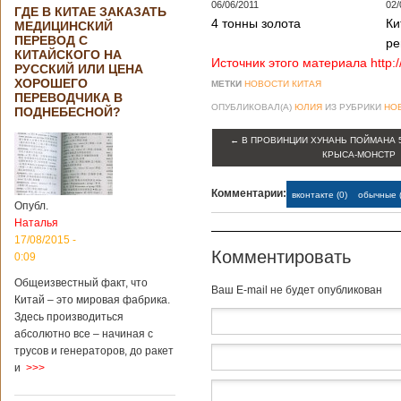
06/06/2011
02/
ГДЕ В КИТАЕ ЗАКАЗАТЬ
4 тонны золота
Ки
МЕДИЦИНСКИЙ
ПЕРЕВОД С
ре
КИТАЙСКОГО НА
Источник этого материала http:
РУССКИЙ ИЛИ ЦЕНА
ХОРОШЕГО
МЕТКИ
НОВОСТИ КИТАЯ
ПЕРЕВОДЧИКА В
ОПУБЛИКОВАЛ(А)
ЮЛИЯ
ИЗ РУБРИКИ
НО
ПОДНЕБЕСНОЙ?
←
В ПРОВИНЦИИ ХУНАНЬ ПОЙМАНА 
КРЫСА-МОНСТР
Комментарии:
вконтакте (0)
обычные (
Опубл.
Наталья
17/08/2015 -
Комментировать
0:09
Общеизвестный факт, что
Baш E-mail не будет опубликован
Китай – это мировая фабрика.
Здесь производиться
абсолютно все – начиная с
трусов и генераторов, до ракет
и
>>>