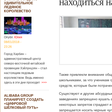
находиться н
УДИВИТЕЛЬНОЕ
ЛЕДЯНОЕ
КОРОЛЕВСТВО
Опубл.
Юлия
08/01/2018 -
23:26
Город Харбин –
административный центр
северо-восточной китайской
провинции Хэйлунцзян – стал
настоящим ледовым
Также привлекли внимание общ
королевством. Ведь именно
школьниками, за что ученикам 
здесь в эти дни проходит
>>>
средств, которые были потраче
Существуют и другие абсурдные
ALIBABA GROUP
заведениях запрещено кушать а
ПЛАНИРУЕТ СОЗДАТЬ
«ЦИФРОВОЙ
некоторых запретов страдают и
ШЁЛКОВЫЙ ПУТЬ»
запрещается носить черные чул