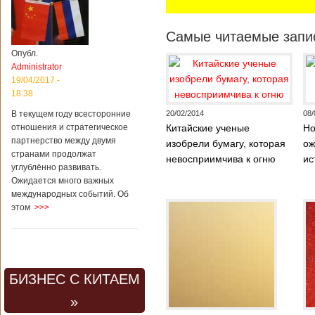
Самые читаемые запис
Опубл.
Administrator
19/04/2017 -
18:38
В текущем году всесторонние
20/02/2014
08/
отношения и стратегическое
Китайские ученые
Но
партнерство между двумя
изобрели бумагу, которая
ож
странами продолжат
невосприимчива к огню
ис
углублённо развивать.
Ожидается много важных
международных событий. Об
этом
>>>
БИЗНЕС С КИТАЕМ
»