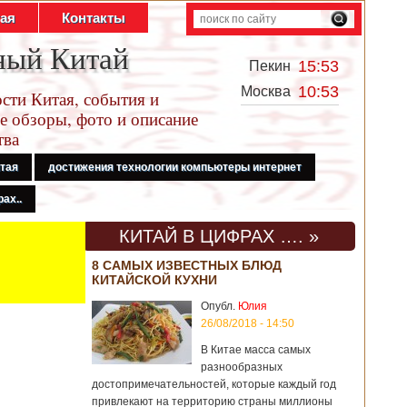
тая
Контакты
ный Китай
15:53
Пекин
10:53
Москва
сти Китая, события и
е обзоры, фото и описание
тва
итая
достижения технологии компьютеры интернет
ах..
КИТАЙ В ЦИФРАХ …. »
8 САМЫХ ИЗВЕСТНЫХ БЛЮД
КИТАЙСКОЙ КУХНИ
Опубл.
Юлия
26/08/2018 - 14:50
В Китае масса самых
разнообразных
достопримечательностей, которые каждый год
привлекают на территорию страны миллионы