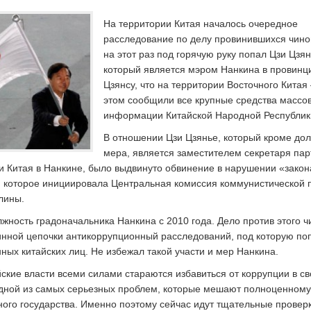
На территории Китая началось очередное
расследование по делу провинившихся чино
на этот раз под горячую руку попал Цзи Цзян
который является мэром Нанкина в провинц
Цзянсу, что на территории Восточного Китая 
этом сообщили все крупные средства массо
информации Китайской Народной Республик
В отношении Цзи Цзянье, который кроме до
мера, является заместителем секретаря па
и Китая в Нанкине, было выдвинуто обвинение в нарушении «закон
 которое инициировала Центральная комиссия коммунистической 
лины.
жность градоначальника Нанкина с 2010 года. Дело против этого ч
нной цепочки антикоррупционный расследований, под которую по
ых китайских лиц. Не избежал такой участи и мер Нанкина.
ские власти всеми силами стараются избавиться от коррупции в с
 одной из самых серьезных проблем, которые мешают полноценному
ного государства. Именно поэтому сейчас идут тщательные провер