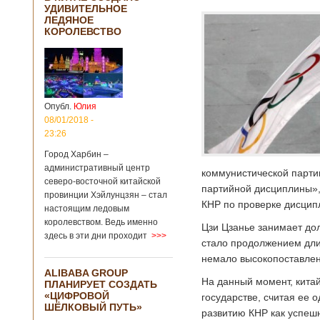
УДИВИТЕЛЬНОЕ
ЛЕДЯНОЕ
КОРОЛЕВСТВО
Опубл.
Юлия
08/01/2018 -
23:26
Город Харбин –
административный центр
коммунистической парти
северо-восточной китайской
партийной дисциплины»,
провинции Хэйлунцзян – стал
КНР по проверке дисцип
настоящим ледовым
королевством. Ведь именно
Цзи Цзанье занимает дол
здесь в эти дни проходит
>>>
стало продолжением дли
немало высокопоставленн
ALIBABA GROUP
На данный момент, китай
ПЛАНИРУЕТ СОЗДАТЬ
«ЦИФРОВОЙ
государстве, считая ее
ШЁЛКОВЫЙ ПУТЬ»
развитию КНР как успеш