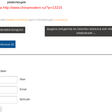
революция
а http://www.chinamodern.ru/?p=13215
БРИКИ
НОВОСТИ КИТАЯ
ДАТА ПУБЛИКАЦИИ
17/10/2013
.
ВЫДАЧА КРЕДИТОВ НА ПОКУПКУ ЖИЛЬЯ В КНР П
ЗНЕНИЕМ ВОЗДУХА
ИЗМЕНЕНИЯ
→
обычные (0)
кован
Имя
Email
Вебсайт