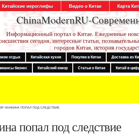
Китайские иероглифы
Видео о Китае
Карта Ки
ChinaModernRU-Современ
Информационный портал о Китае. Ежедневные ново
оисшествия сегодня, интересные статьи, познавательны
городов Китая, история государс
ризм отдых
Китайская кухня
Покупки в Китае
Доставка из К
инансы бизнес
Китайский юмор
Статьи о Китае
Китай в цифр
ЭР НАНКИНА ПОПАЛ ПОД СЛЕДСТВИЕ
на попал под следствие