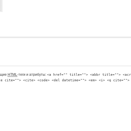
ющие
HTML
-теги и атрибуты:
<a href="" title=""> <abbr title=""> <acr
te cite=""> <cite> <code> <del datetime=""> <em> <i> <q cite="">