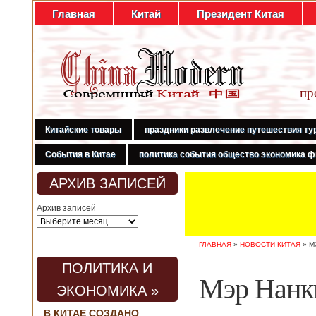
Главная
Китай
Президент Китая
пр
Китайские товары
праздники развлечение путешествия ту
События в Китае
политика события общество экономика ф
АРХИВ ЗАПИСЕЙ
Архив записей
ГЛАВНАЯ
»
НОВОСТИ КИТАЯ
»
М
ПОЛИТИКА И
Мэр Нанки
ЭКОНОМИКА »
В КИТАЕ СОЗДАНО