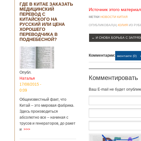
ГДЕ В КИТАЕ ЗАКАЗАТЬ
МЕДИЦИНСКИЙ
Источник этого материал
ПЕРЕВОД С
МЕТКИ
НОВОСТИ КИТАЯ
КИТАЙСКОГО НА
РУССКИЙ ИЛИ ЦЕНА
ОПУБЛИКОВАЛ(А)
ЮЛИЯ
ИЗ РУ
ХОРОШЕГО
ПЕРЕВОДЧИКА В
←
И СНОВА БОРЬБА С ЗАГРЯ
ПОДНЕБЕСНОЙ?
Комментарии:
вконтакте (0)
Опубл.
Комментировать
Наталья
17/08/2015 -
Baш E-mail не будет опубли
0:09
Общеизвестный факт, что
Китай – это мировая фабрика.
Здесь производиться
абсолютно все – начиная с
трусов и генераторов, до ракет
и
>>>