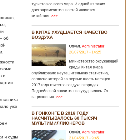
туристов со всего мира. И одной из таких
достопримечательностей является
китайская
>>>
вников,
ье,
ии
В КИТАЕ УХУДШАЕТСЯ КАЧЕСТВО
ВОЗДУХА
– об
вой
Опубл.
Administrator
и.
20/07/2017 - 14:25
Министерство окружающей
лжности
среды Китая вчера
рткома
опубликовало неутешительную статистику,
а и
согласно которой за первые шесть месяцев
партии
2017 года качество воздуха в городах
Поднебесной значительно ухудшилось. От
загрязнения
>>>
иновника
пало уже
В ГОНКОНГЕ В 2016 ГОДУ
НАСЧИТЫВАЛОСЬ 60 ТЫСЯЧ
воем
МУЛЬТИМИЛЛИОНЕРОВ
Опубл.
Administrator
ки и суды
21/04/2017 - 9:45