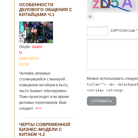
ОСОБЕННОСТИ
ДЕЛОВОГО ОБЩЕНИЯ С
КИТАЙЦАМИ Ч.1
*
CAPTCHA Code
дсф
Опубл.
Vadim
N.
03/07/2014 -
14:34
Человек, впервые
Можно использовать следу
столкнувшийся с манерой
title=""> <b> <blockquo
поведения китайцев в быту,
<strike> <strong>
часто бывает обескуражен.
Тоже происходит и во время
деловых переговоров. Вам
следует
>>>
ЧЕРТЫ СОВРЕМЕННОЙ
БИЗНЕС-МОДЕЛИ С
КИТАЕМ Ч.2