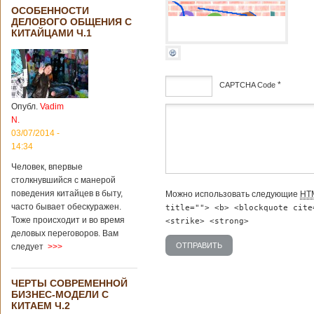
ОСОБЕННОСТИ
ДЕЛОВОГО ОБЩЕНИЯ С
КИТАЙЦАМИ Ч.1
*
CAPTCHA Code
Опубл.
Vadim
дсф
N.
03/07/2014 -
14:34
Человек, впервые
столкнувшийся с манерой
поведения китайцев в быту,
Можно использовать следующие
HT
часто бывает обескуражен.
title=""> <b> <blockquote cite
Тоже происходит и во время
<strike> <strong>
деловых переговоров. Вам
следует
>>>
ЧЕРТЫ СОВРЕМЕННОЙ
БИЗНЕС-МОДЕЛИ С
КИТАЕМ Ч.2