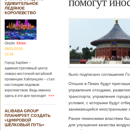
помогут ино
УДИВИТЕЛЬНОЕ
ЛЕДЯНОЕ
КОРОЛЕВСТВО
Опубл.
Юлия
08/01/2018 -
23:26
Город Харбин –
административный центр
северо-восточной китайской
было подписано соглашение Го
провинции Хэйлунцзян – стал
Отныне в Пекин будут приглаша
настоящим ледовым
управления отходами, развити
королевством. Ведь именно
здесь в эти дни проходит
>>>
транспорта, управления городс
условия, с которыми будут отб
занимающейся иностранными с
ALIBABA GROUP
ПЛАНИРУЕТ СОЗДАТЬ
Ранее пекинскими властями был
«ЦИФРОВОЙ
ШЁЛКОВЫЙ ПУТЬ»
для улучшения качества воздух