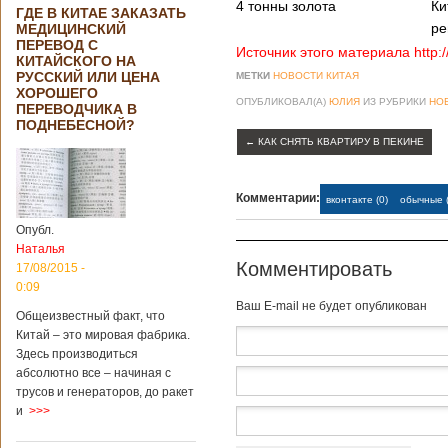
4 тонны золота
Ки
ГДЕ В КИТАЕ ЗАКАЗАТЬ
ре
МЕДИЦИНСКИЙ
ПЕРЕВОД С
Источник этого материала http:
КИТАЙСКОГО НА
РУССКИЙ ИЛИ ЦЕНА
МЕТКИ
НОВОСТИ КИТАЯ
ХОРОШЕГО
ОПУБЛИКОВАЛ(А)
ЮЛИЯ
ИЗ РУБРИКИ
НО
ПЕРЕВОДЧИКА В
ПОДНЕБЕСНОЙ?
←
КАК СНЯТЬ КВАРТИРУ В ПЕКИНЕ
Комментарии:
вконтакте (0)
обычные (
Опубл.
Наталья
Комментировать
17/08/2015 -
0:09
Baш E-mail не будет опубликован
Общеизвестный факт, что
Китай – это мировая фабрика.
Здесь производиться
абсолютно все – начиная с
трусов и генераторов, до ракет
и
>>>