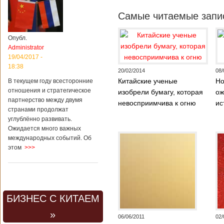
Самые читаемые запис
Опубл.
Administrator
19/04/2017 -
18:38
20/02/2014
08/
Китайские ученые
Но
В текущем году всесторонние
отношения и стратегическое
изобрели бумагу, которая
ож
партнерство между двумя
невосприимчива к огню
ис
странами продолжат
углублённо развивать.
Ожидается много важных
международных событий. Об
этом
>>>
БИЗНЕС С КИТАЕМ
»
06/06/2011
02/