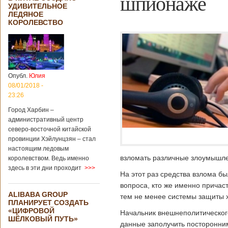
шпионаже
УДИВИТЕЛЬНОЕ
ЛЕДЯНОЕ
КОРОЛЕВСТВО
Опубл.
Юлия
08/01/2018 -
23:26
Город Харбин –
административный центр
северо-восточной китайской
провинции Хэйлунцзян – стал
настоящим ледовым
взломать различные злоумышле
королевством. Ведь именно
здесь в эти дни проходит
>>>
На этот раз средства взлома б
вопроса, кто же именно причаст
ALIBABA GROUP
тем не менее системы защиты 
ПЛАНИРУЕТ СОЗДАТЬ
«ЦИФРОВОЙ
Начальник внешнеполитическог
ШЁЛКОВЫЙ ПУТЬ»
данные заполучить посторонни