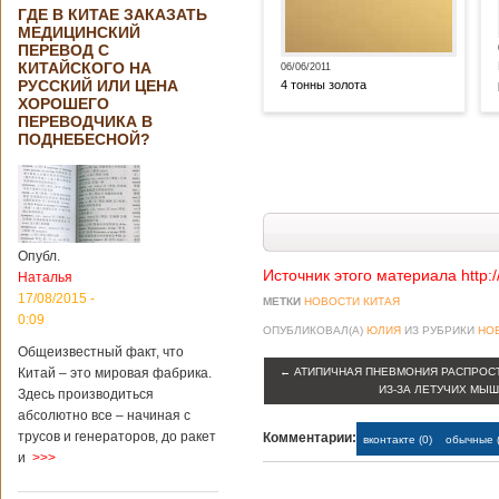
ГДЕ В КИТАЕ ЗАКАЗАТЬ
МЕДИЦИНСКИЙ
ПЕРЕВОД С
КИТАЙСКОГО НА
06/06/2011
РУССКИЙ ИЛИ ЦЕНА
4 тонны золота
ХОРОШЕГО
ПЕРЕВОДЧИКА В
ПОДНЕБЕСНОЙ?
Опубл.
Источник этого материала http:
Наталья
17/08/2015 -
МЕТКИ
НОВОСТИ КИТАЯ
0:09
ОПУБЛИКОВАЛ(А)
ЮЛИЯ
ИЗ РУБРИКИ
НО
Общеизвестный факт, что
Китай – это мировая фабрика.
←
АТИПИЧНАЯ ПНЕВМОНИЯ РАСПРОСТ
ИЗ-ЗА ЛЕТУЧИХ МЫ
Здесь производиться
абсолютно все – начиная с
трусов и генераторов, до ракет
Комментарии:
вконтакте (0)
обычные (
и
>>>