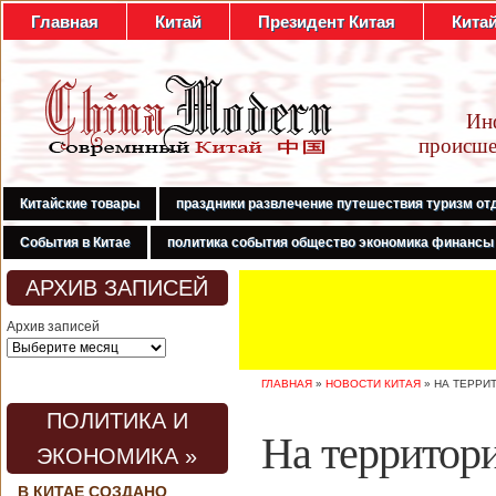
Главная
Китай
Президент Китая
Кита
Ин
происше
Китайские товары
праздники развлечение путешествия туризм от
События в Китае
политика события общество экономика финансы
АРХИВ ЗАПИСЕЙ
Архив записей
ГЛАВНАЯ
»
НОВОСТИ КИТАЯ
»
НА ТЕРРИ
ПОЛИТИКА И
На территор
ЭКОНОМИКА »
В КИТАЕ СОЗДАНО