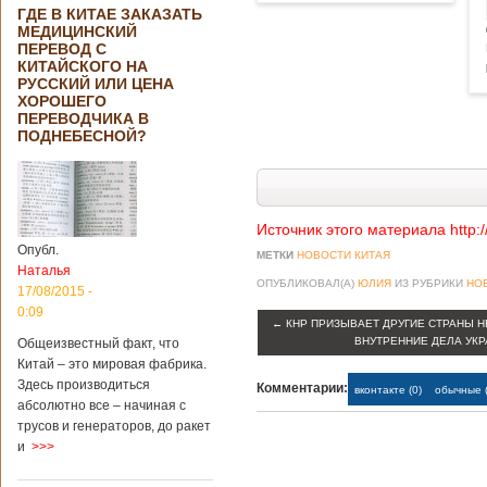
ГДЕ В КИТАЕ ЗАКАЗАТЬ
МЕДИЦИНСКИЙ
ПЕРЕВОД С
КИТАЙСКОГО НА
РУССКИЙ ИЛИ ЦЕНА
ХОРОШЕГО
ПЕРЕВОДЧИКА В
ПОДНЕБЕСНОЙ?
Источник этого материала http:
Опубл.
МЕТКИ
НОВОСТИ КИТАЯ
Наталья
ОПУБЛИКОВАЛ(А)
ЮЛИЯ
ИЗ РУБРИКИ
НО
17/08/2015 -
0:09
←
КНР ПРИЗЫВАЕТ ДРУГИЕ СТРАНЫ 
ВНУТРЕННИЕ ДЕЛА УК
Общеизвестный факт, что
Китай – это мировая фабрика.
Здесь производиться
Комментарии:
вконтакте (0)
обычные (
абсолютно все – начиная с
трусов и генераторов, до ракет
и
>>>