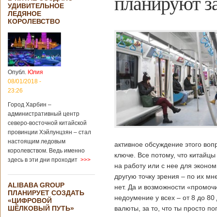
планируют за
УДИВИТЕЛЬНОЕ
ЛЕДЯНОЕ
КОРОЛЕВСТВО
Опубл.
Юлия
08/01/2018 -
23:26
Город Харбин –
административный центр
северо-восточной китайской
провинции Хэйлунцзян – стал
настоящим ледовым
активное обсуждение этого воп
королевством. Ведь именно
ключе. Все потому, что китайц
здесь в эти дни проходит
>>>
на работу или с нее для эконо
другую точку зрения – по их мн
ALIBABA GROUP
нет. Да и возможности «промоч
ПЛАНИРУЕТ СОЗДАТЬ
недоумение у всех – от 8 до 80
«ЦИФРОВОЙ
ШЁЛКОВЫЙ ПУТЬ»
валюты, за то, что ты просто 