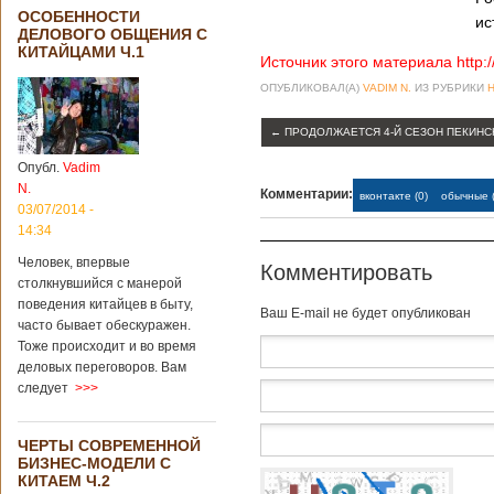
ОСОБЕННОСТИ
ис
ДЕЛОВОГО ОБЩЕНИЯ С
КИТАЙЦАМИ Ч.1
Источник этого материала http:
ОПУБЛИКОВАЛ(А)
VADIM N.
ИЗ РУБРИКИ
←
ПРОДОЛЖАЕТСЯ 4-Й СЕЗОН ПЕКИНС
Опубл.
Vadim
N.
Комментарии:
вконтакте (0)
обычные (
03/07/2014 -
14:34
Человек, впервые
Комментировать
столкнувшийся с манерой
поведения китайцев в быту,
Baш E-mail не будет опубликован
часто бывает обескуражен.
Тоже происходит и во время
деловых переговоров. Вам
следует
>>>
ЧЕРТЫ СОВРЕМЕННОЙ
БИЗНЕС-МОДЕЛИ С
КИТАЕМ Ч.2