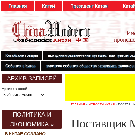
Главная
Китай
Президент Китая
Кита
Ин
происше
Китайские товары
праздники развлечение путешествия туризм от
События в Китае
политика события общество экономика финансы
АРХИВ ЗАПИСЕЙ
Архив записей
ГЛАВНАЯ
»
НОВОСТИ КИТАЯ
»
ПОСТАВЩИ
ПОЛИТИКА И
Поставщик 
ЭКОНОМИКА »
В КИТАЕ СОЗДАНО