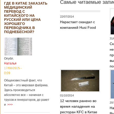
Самые читаемые запис
ГДЕ В КИТАЕ ЗАКАЗАТЬ
МЕДИЦИНСКИЙ
ПЕРЕВОД С
КИТАЙСКОГО НА
22/07/2014
РУССКИЙ ИЛИ ЦЕНА
Нарастает скандал с
ХОРОШЕГО
компанией Husi Food
ПЕРЕВОДЧИКА В
ПОДНЕБЕСНОЙ?
31/
Ск
не
пр
Опубл.
вы
Наталья
по
17/08/2015 -
0:09
Общеизвестный факт, что
Китай – это мировая фабрика.
Здесь производиться
абсолютно все – начиная с
01/10/2014
трусов и генераторов, до ракет
12 человек ранено во
20/
и
>>>
время нападения на
На
ресторан KFC в Китае
Ро