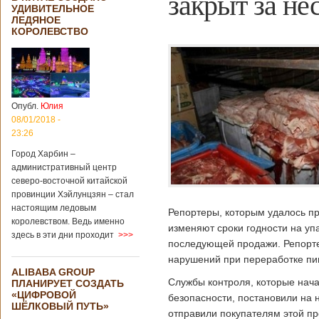
закрыт за н
УДИВИТЕЛЬНОЕ
ЛЕДЯНОЕ
КОРОЛЕВСТВО
Опубл.
Юлия
08/01/2018 -
23:26
Город Харбин –
административный центр
северо-восточной китайской
провинции Хэйлунцзян – стал
настоящим ледовым
Репортеры, которым удалось пр
королевством. Ведь именно
изменяют сроки годности на у
здесь в эти дни проходит
>>>
последующей продажи. Репорте
нарушений при переработке пи
ALIBABA GROUP
Службы контроля, которые нач
ПЛАНИРУЕТ СОЗДАТЬ
«ЦИФРОВОЙ
безопасности, постановили на
ШЁЛКОВЫЙ ПУТЬ»
отправили покупателям этой пр