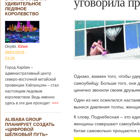
уговорила пр
УДИВИТЕЛЬНОЕ
ЛЕДЯНОЕ
КОРОЛЕВСТВО
Опубл.
Юлия
08/01/2018 -
23:26
Город Харбин –
административный центр
Однако, взамен того, чтобы уд
северо-восточной китайской
самоубийцу. Больше того, они 
провинции Хэйлунцзян – стал
цинично звонили своим друзьям,
настоящим ледовым
королевством. Ведь именно
Один из них осмелился настаива
здесь в эти дни проходит
>>>
вынеся давления толпы, женщин
К слову, Поднебесная – это еди
ALIBABA GROUP
женщины совершают самоубийств
ПЛАНИРУЕТ СОЗДАТЬ
«ЦИФРОВОЙ
Китае самовольно прощаются с 
ШЁЛКОВЫЙ ПУТЬ»