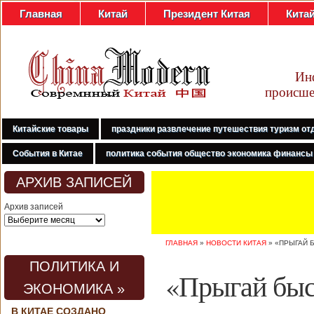
Главная
Китай
Президент Китая
Кита
Ин
происше
Китайские товары
праздники развлечение путешествия туризм от
События в Китае
политика события общество экономика финансы
АРХИВ ЗАПИСЕЙ
Архив записей
ГЛАВНАЯ
»
НОВОСТИ КИТАЯ
»
«ПРЫГАЙ Б
ПОЛИТИКА И
«Прыгай быст
ЭКОНОМИКА »
В КИТАЕ СОЗДАНО