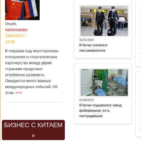
Опубл.
Administrator
19/04/2017 -
31/01/2020
18:38
В Китае снизился
пассажиропоток
В текущем году всесторонние
отношения и стратегическое
партнерство между двумя
странами продолжат
углублённо развивать.
Ожидается много важных
международных событий. Об
этом
>>>
01/09/2015
В Китае подорвался завод
фейерверков: есть
пострадавшие
БИЗНЕС С КИТАЕМ
»