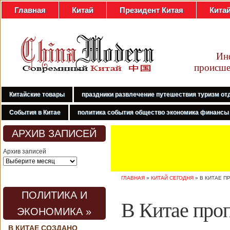
Главная
Китай
Президент Китая
Кита
Ин
происше
Китайские товары
праздники развлечение путешествия туризм от
События в Китае
политика события общество экономика финансы
АРХИВ ЗАПИСЕЙ
Архив записей
ГЛАВНАЯ
»
КИТАЙ СЕГОДНЯ
»
В КИТАЕ П
ПОЛИТИКА И
В Китае проп
ЭКОНОМИКА »
В КИТАЕ СОЗДАНО