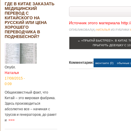
ГДЕ В КИТАЕ ЗАКАЗАТЬ
МЕДИЦИНСКИЙ
ПЕРЕВОД С
КИТАЙСКОГО НА
РУССКИЙ ИЛИ ЦЕНА
Источник этого материала http:
ХОРОШЕГО
ОПУБЛИКОВАЛ(А)
НАТАЛЬЯ
ИЗ РУБРИКИ
ПЕРЕВОДЧИКА В
ПОДНЕБЕСНОЙ?
←
«ПРЫГАЙ БЫСТРЕЕ!». В КИТАЕ 
ПРЫГНУТЬ ДЕВУШКУ С 1
Комментарии:
вконтакте (0)
обычные (
Опубл.
Наталья
17/08/2015 -
0:09
Общеизвестный факт, что
Китай – это мировая фабрика.
Здесь производиться
абсолютно все – начиная с
трусов и генераторов, до ракет
и
>>>