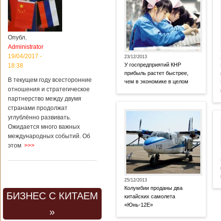
Опубл.
Administrator
19/04/2017 -
23/12/2013
У госпредприятий КНР
18:38
прибыль растет быстрее,
В текущем году всесторонние
чем в экономике в целом
отношения и стратегическое
партнерство между двумя
странами продолжат
углублённо развивать.
Ожидается много важных
международных событий. Об
этом
>>>
25/12/2013
Колумбии проданы два
БИЗНЕС С КИТАЕМ
китайских самолета
«Юнь-12Е»
»